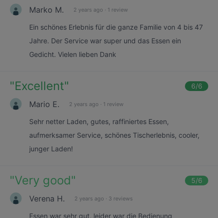
Marko M.
2 years ago
·
1 review
Ein schönes Erlebnis für die ganze Familie von 4 bis 47
Jahre. Der Service war super und das Essen ein
Gedicht. Vielen lieben Dank
"
Excellent
"
6
/6
Mario E.
2 years ago
·
1 review
Sehr netter Laden, gutes, raffiniertes Essen,
aufmerksamer Service, schönes Tischerlebnis, cooler,
junger Laden!
"
Very good
"
5
/6
Verena H.
2 years ago
·
3 reviews
Essen war sehr gut, leider war die Bedienung