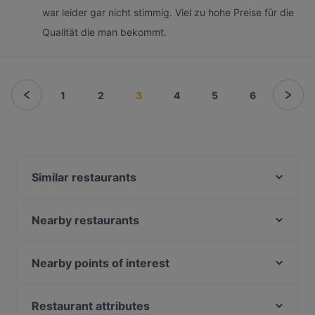
war leider gar nicht stimmig. Viel zu hohe Preise für die
Qualität die man bekommt.
1
2
3
4
5
6
Similar restaurants
Restaurant Hasir (Wilmersdorf)
Yajee - African & Caribbean Cuisine
Nearby restaurants
Chicago Williams BBQ
CAYTRE Restaurant
Restaurant La Sepia
ILOsBAR
Nearby points of interest
Casa Beef im KaDeWe
Alpha House
Bahnhof Ostkreuz, Berlin
Byblos Restaurant Berlin
Ristorante Romero
Wuehlischplatz, Berlin
Restaurant attributes
Trattoria Da Lucia