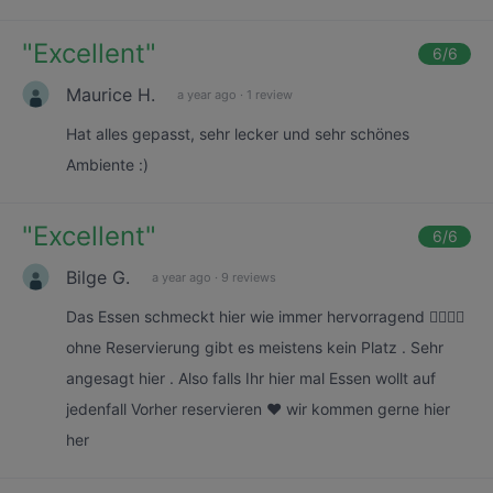
"
Excellent
"
6
/6
Maurice H.
a year ago
·
1 review
Hat alles gepasst, sehr lecker und sehr schönes
Ambiente :)
"
Excellent
"
6
/6
Bilge G.
a year ago
·
9 reviews
Das Essen schmeckt hier wie immer hervorragend 👌🏻👌🏻
ohne Reservierung gibt es meistens kein Platz . Sehr
angesagt hier . Also falls Ihr hier mal Essen wollt auf
jedenfall Vorher reservieren ❤️ wir kommen gerne hier
her