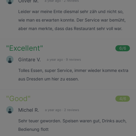
Oliver M.
a year ago
·
2 reviews
Leider war meine Ente diesmal sehr zäh und nicht so,
wie man es erwarten konnte. Der Service war bemüht,
aber man merkte, dass das Restaurant sehr voll war.
"
Excellent
"
6
/6
Gintare V.
a year ago
·
9 reviews
Tolles Essen, super Service, immer wieder komme extra
aus Dresden um hier zu essen.
"
Good
"
4
/6
Michel R.
a year ago
·
2 reviews
Sehr teuer geworden. Speisen waren gut, Drinks auch,
Bedienung flott