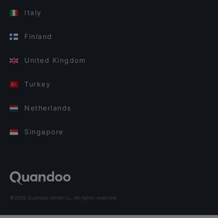
Italy
Finland
United Kingdom
Turkey
Netherlands
Singapore
©2026 Quandoo GmbH i.L. All rights reserved