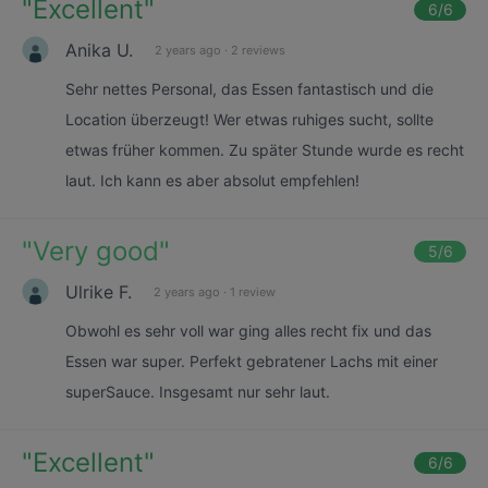
"
Excellent
"
6
/6
Anika U.
2 years ago
·
2 reviews
Sehr nettes Personal, das Essen fantastisch und die
Location überzeugt! Wer etwas ruhiges sucht, sollte
etwas früher kommen. Zu später Stunde wurde es recht
laut. Ich kann es aber absolut empfehlen!
"
Very good
"
5
/6
Ulrike F.
2 years ago
·
1 review
Obwohl es sehr voll war ging alles recht fix und das
Essen war super. Perfekt gebratener Lachs mit einer
superSauce. Insgesamt nur sehr laut.
"
Excellent
"
6
/6