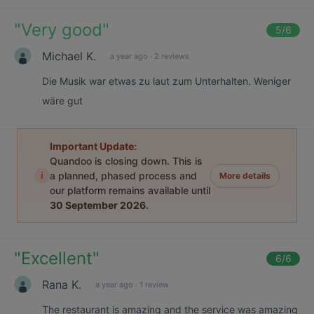
"
Very good
"
5
/6
Michael K.
a year ago
·
2 reviews
Die Musik war etwas zu laut zum Unterhalten. Weniger
wäre gut
Important Update:
Quandoo is closing down. This is
i
a planned, phased process and
More details
our platform remains available until
30 September 2026
.
"
Excellent
"
6
/6
Rana K.
a year ago
·
1 review
The restaurant is amazing and the service was amazing