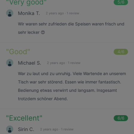
"
Very good
"
5
/6
Monika T.
2 years ago
·
1 review
Wir waren sehr zufrieden die Speisen waren frisch und
sehr lecker 😍
"
Good
"
4
/6
Michael S.
2 years ago
·
1 review
War zu laut und zu unruhig. Viele Wartende an unserem
Tisch war sehr störend. Essen wie immer fantastisch.
Bedienung etwas verwirrt und langsam. Insgesamt
trotzdem schöner Abend.
"
Excellent
"
6
/6
Sirin C.
2 years ago
·
1 review