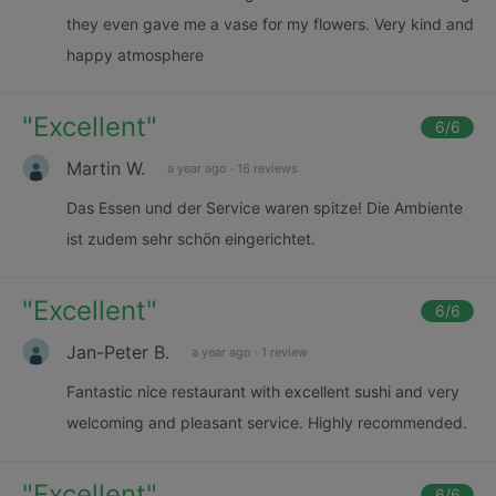
they even gave me a vase for my flowers. Very kind and
happy atmosphere
"
Excellent
"
6
/6
Martin W.
a year ago
·
16 reviews
Das Essen und der Service waren spitze! Die Ambiente
ist zudem sehr schön eingerichtet.
"
Excellent
"
6
/6
Jan-Peter B.
a year ago
·
1 review
Fantastic nice restaurant with excellent sushi and very
welcoming and pleasant service. Highly recommended.
"
Excellent
"
6
/6