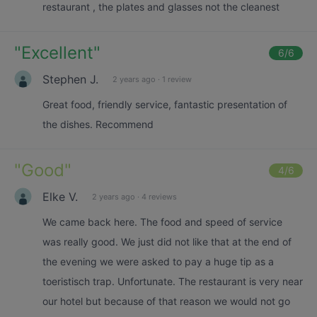
restaurant , the plates and glasses not the cleanest
"
Excellent
"
6
/6
Stephen J.
2 years ago
·
1 review
Great food, friendly service, fantastic presentation of
the dishes. Recommend
"
Good
"
4
/6
Elke V.
2 years ago
·
4 reviews
We came back here. The food and speed of service
was really good. We just did not like that at the end of
the evening we were asked to pay a huge tip as a
toeristisch trap. Unfortunate. The restaurant is very near
our hotel but because of that reason we would not go