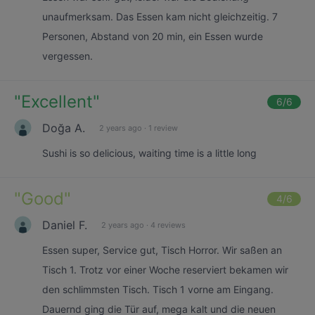
unaufmerksam. Das Essen kam nicht gleichzeitig. 7
Personen, Abstand von 20 min, ein Essen wurde
vergessen.
"
Excellent
"
6
/6
Doğa A.
2 years ago
·
1 review
Sushi is so delicious, waiting time is a little long
"
Good
"
4
/6
Daniel F.
2 years ago
·
4 reviews
Essen super, Service gut, Tisch Horror. Wir saßen an
Tisch 1. Trotz vor einer Woche reserviert bekamen wir
den schlimmsten Tisch. Tisch 1 vorne am Eingang.
Dauernd ging die Tür auf, mega kalt und die neuen