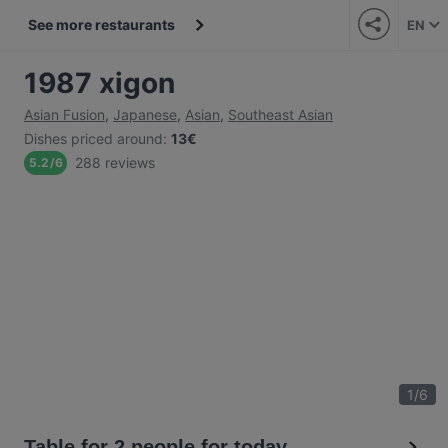
See more restaurants
EN
1987 xigon
Asian Fusion
,
Japanese
,
Asian
,
Southeast Asian
Dishes priced around
:
13€
288 reviews
5.2
/
6
1
/
6
Table for 2 people for today