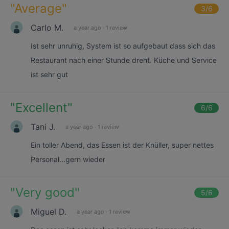
"
Average
"
3
/6
Carlo M.
a year ago
·
1 review
Ist sehr unruhig, System ist so aufgebaut dass sich das
Restaurant nach einer Stunde dreht. Küche und Service
ist sehr gut
"
Excellent
"
6
/6
Tani J.
a year ago
·
1 review
Ein toller Abend, das Essen ist der Knüller, super nettes
Personal...gern wieder
"
Very good
"
5
/6
Miguel D.
a year ago
·
1 review