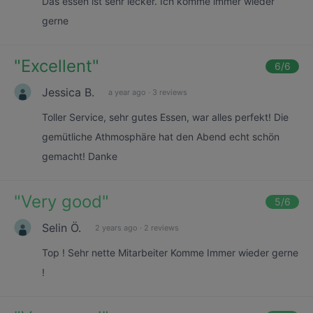
Das essen ist sehr lecker. Ich komme immer wieder
gerne
"
Excellent
"
6
/6
Jessica B.
a year ago
·
3 reviews
Toller Service, sehr gutes Essen, war alles perfekt! Die
gemütliche Athmosphäre hat den Abend echt schön
gemacht! Danke
"
Very good
"
5
/6
Selin Ö.
2 years ago
·
2 reviews
Top ! Sehr nette Mitarbeiter Komme Immer wieder gerne
!