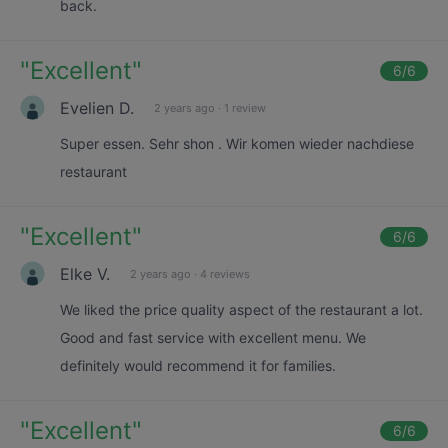
back.
"
Excellent
"
6
/6
Evelien D.
2 years ago
·
1 review
Super essen. Sehr shon . Wir komen wieder nachdiese
restaurant
"
Excellent
"
6
/6
Elke V.
2 years ago
·
4 reviews
We liked the price quality aspect of the restaurant a lot.
Good and fast service with excellent menu. We
definitely would recommend it for families.
"
Excellent
"
6
/6