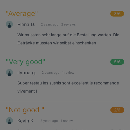
"
Average
"
3
/6
Elena D.
2 years ago
·
2 reviews
Wir mussten sehr lange auf die Bestellung warten. Die
Getränke mussten wir selbst einschenken
"
Very good
"
5
/6
ilyona g.
2 years ago
·
1 review
Super restau les sushis sont excellent je recommande
vivement !
"
Not good
"
2
/6
Kevin K.
2 years ago
·
1 review