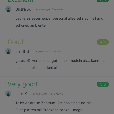
Büsra A.
a year ago
·
1 review
Leckeres essen super personal alles sehr schnell und
schönes ambiente
"
Good
"
4
/6
arndt d.
a year ago
·
1 review
gutes p&l verhaeltnis-gute pho… nudeln ok… kann man
machen…bischen dunkel
"
Very good
"
5
/6
Inke K.
a year ago
·
12 reviews
Toller Asiate im Zentrum. Am coolsten sind die
Sushiplatten mit Trockeneisdeko - mega!