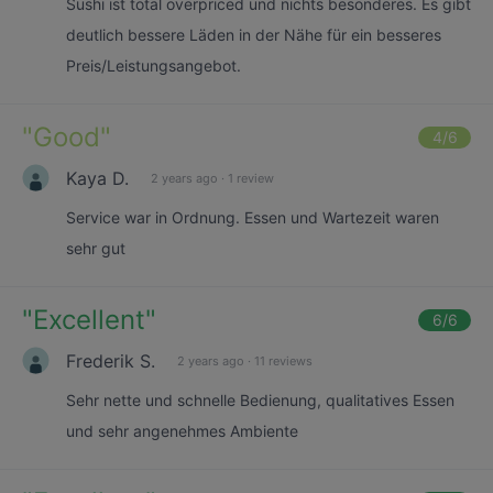
Sushi ist total overpriced und nichts besonderes. Es gibt
deutlich bessere Läden in der Nähe für ein besseres
Preis/Leistungsangebot.
"
Good
"
4
/6
Kaya D.
2 years ago
·
1 review
Service war in Ordnung. Essen und Wartezeit waren
sehr gut
"
Excellent
"
6
/6
Frederik S.
2 years ago
·
11 reviews
Sehr nette und schnelle Bedienung, qualitatives Essen
und sehr angenehmes Ambiente