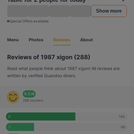
Show more
Special Offers available
Menu
Photos
Reviews
About
Reviews of 1987 xigon (288)
Read what people think about 1987 xigon! All reviews are
written by verified Quandoo diners.
5.2
/
6
288 reviews
164
6
66
5