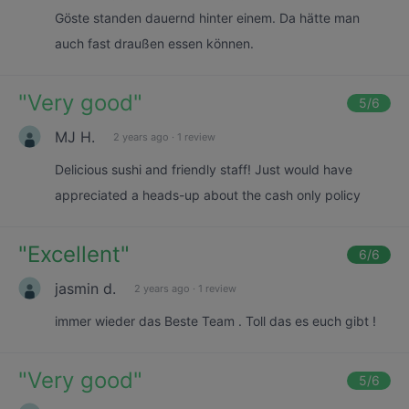
Göste standen dauernd hinter einem. Da hätte man
auch fast draußen essen können.
"
Very good
"
5
/6
MJ H.
2 years ago
·
1 review
Delicious sushi and friendly staff! Just would have
appreciated a heads-up about the cash only policy
"
Excellent
"
6
/6
jasmin d.
2 years ago
·
1 review
immer wieder das Beste Team . Toll das es euch gibt !
"
Very good
"
5
/6