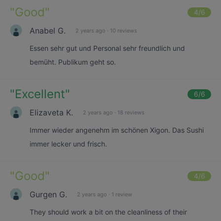
"
Good
"
4
/6
Anabel G.
2 years ago
·
10 reviews
Essen sehr gut und Personal sehr freundlich und
bemüht. Publikum geht so.
"
Excellent
"
6
/6
Elizaveta K.
2 years ago
·
18 reviews
Immer wieder angenehm im schönen Xigon. Das Sushi
immer lecker und frisch.
"
Good
"
4
/6
Gurgen G.
2 years ago
·
1 review
They should work a bit on the cleanliness of their