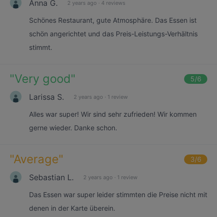
Anna G.
2 years ago
·
4 reviews
Schönes Restaurant, gute Atmosphäre. Das Essen ist
schön angerichtet und das Preis-Leistungs-Verhältnis
stimmt.
"
Very good
"
5
/6
Larissa S.
2 years ago
·
1 review
Alles war super! Wir sind sehr zufrieden! Wir kommen
gerne wieder. Danke schon.
"
Average
"
3
/6
Sebastian L.
2 years ago
·
1 review
Das Essen war super leider stimmten die Preise nicht mit
denen in der Karte überein.