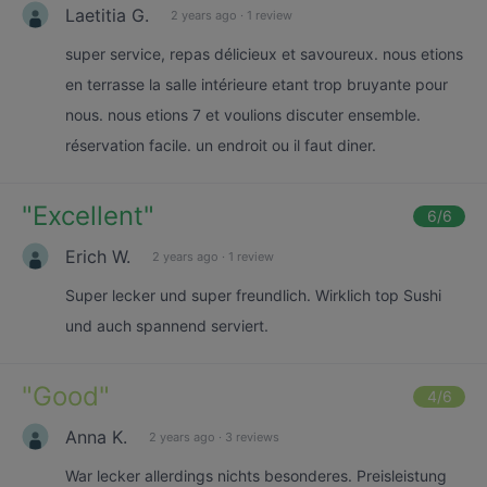
Laetitia G.
2 years ago
·
1 review
super service, repas délicieux et savoureux. nous etions
en terrasse la salle intérieure etant trop bruyante pour
nous. nous etions 7 et voulions discuter ensemble.
réservation facile. un endroit ou il faut diner.
"
Excellent
"
6
/6
Erich W.
2 years ago
·
1 review
Super lecker und super freundlich. Wirklich top Sushi
und auch spannend serviert.
"
Good
"
4
/6
Anna K.
2 years ago
·
3 reviews
War lecker allerdings nichts besonderes. Preisleistung