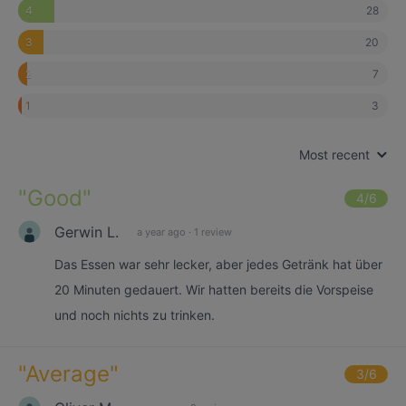
28
4
20
3
7
2
3
1
Most recent
"
Good
"
4
/6
Gerwin L.
a year ago
·
1 review
Das Essen war sehr lecker, aber jedes Getränk hat über
20 Minuten gedauert. Wir hatten bereits die Vorspeise
und noch nichts zu trinken.
"
Average
"
3
/6