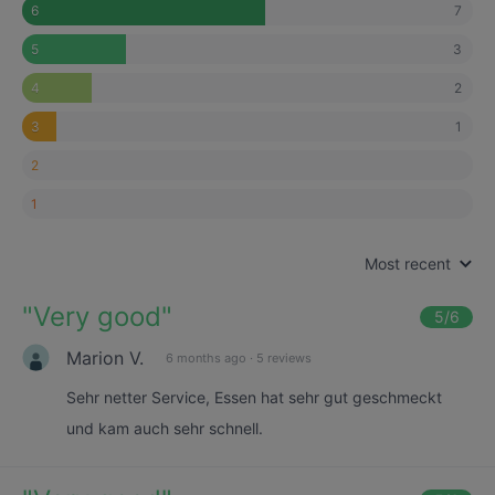
7
6
3
5
2
4
1
3
2
1
Most recent
"
Very good
"
5
/6
Marion V.
6 months ago
·
5 reviews
Sehr netter Service, Essen hat sehr gut geschmeckt
und kam auch sehr schnell.