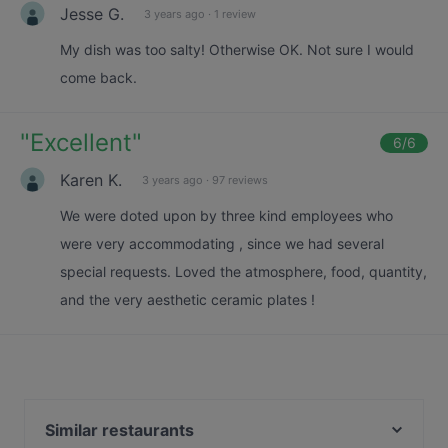
Jesse G.
3 years ago
·
1 review
My dish was too salty! Otherwise OK. Not sure I would
come back.
"
Excellent
"
6
/6
Karen K.
3 years ago
·
97 reviews
We were doted upon by three kind employees who
were very accommodating , since we had several
special requests. Loved the atmosphere, food, quantity,
and the very aesthetic ceramic plates !
Similar restaurants