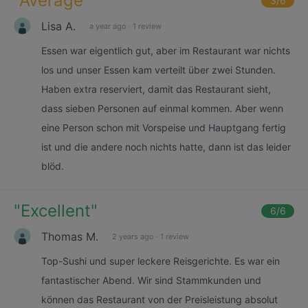
"
Average
"
3
/6
Lisa A.
a year ago
·
1 review
Essen war eigentlich gut, aber im Restaurant war nichts
los und unser Essen kam verteilt über zwei Stunden.
Haben extra reserviert, damit das Restaurant sieht,
dass sieben Personen auf einmal kommen. Aber wenn
eine Person schon mit Vorspeise und Hauptgang fertig
ist und die andere noch nichts hatte, dann ist das leider
blöd.
"
Excellent
"
6
/6
Thomas M.
2 years ago
·
1 review
Top-Sushi und super leckere Reisgerichte. Es war ein
fantastischer Abend. Wir sind Stammkunden und
können das Restaurant von der Preisleistung absolut