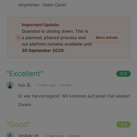
empfehlen. Vielen Dank!
Important Update:
Quandoo is closing down. This is
i
a planned, phased process and
More details
our platform remains available until
30 September 2026
.
"
Excellent
"
6
/6
Ivo B.
2 years ago
·
1 review
Er war hervorragend. Wir kommen auf jeden Fall wieder!
Danke
"
Good
"
4
/6
Volker H.
2 years ago
·
1 review