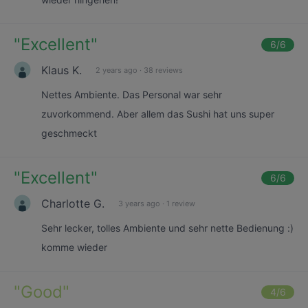
"
Excellent
"
6
/6
Klaus K.
2 years ago
·
38 reviews
Nettes Ambiente. Das Personal war sehr
zuvorkommend. Aber allem das Sushi hat uns super
geschmeckt
"
Excellent
"
6
/6
Charlotte G.
3 years ago
·
1 review
Sehr lecker, tolles Ambiente und sehr nette Bedienung :)
komme wieder
"
Good
"
4
/6