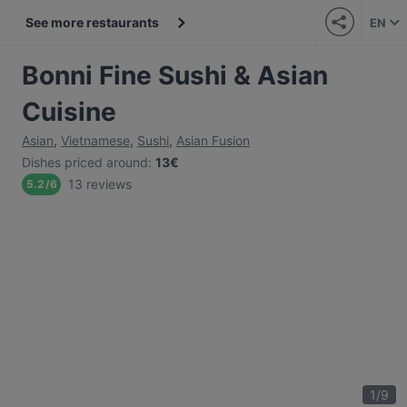
See more restaurants
EN
Bonni Fine Sushi & Asian
Cuisine
Asian
,
Vietnamese
,
Sushi
,
Asian Fusion
Dishes priced around
:
13€
13 reviews
5.2
/
6
1
/
9