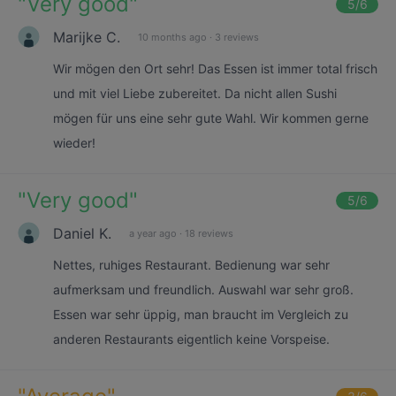
"
Very good
"
5
/6
Marijke C.
10 months ago
·
3 reviews
Wir mögen den Ort sehr! Das Essen ist immer total frisch
und mit viel Liebe zubereitet. Da nicht allen Sushi
mögen für uns eine sehr gute Wahl. Wir kommen gerne
wieder!
"
Very good
"
5
/6
Daniel K.
a year ago
·
18 reviews
Nettes, ruhiges Restaurant. Bedienung war sehr
aufmerksam und freundlich. Auswahl war sehr groß.
Essen war sehr üppig, man braucht im Vergleich zu
anderen Restaurants eigentlich keine Vorspeise.