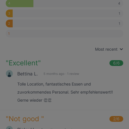
4
4
1
3
1
2
1
Most recent
"
Excellent
"
6
/6
Bettina L.
5 months ago
·
1 review
Tolle Location, fantastisches Essen und
zuvorkommendes Personal. Sehr empfehlenswert!!
Gerne wieder 👏👏
"
Not good
"
2
/6