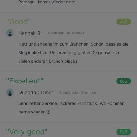
Personal. immer wieder gern
"
Good
"
4
/6
Hannah R.
a year ago
·
63 reviews
Nett und angenehm zum Brunchen. Schön, dass es die
Möglichkeit zur Reservierung gibt im Gegensatz zu
vielen anderen Brunch places.
"
Excellent
"
6
/6
Quandoo Diner
2 years ago
·
0 reviews
Sehr netter Service, leckeres Frühstück. Wir kommen
gerne wieder 😊
"
Very good
"
5
/6