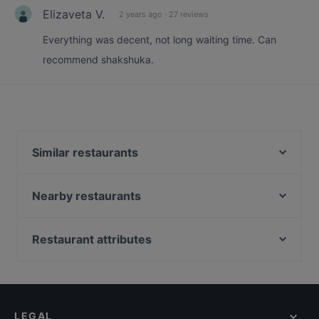
Elizaveta V.
2 years ago
·
27 reviews
Everything was decent, not long waiting time. Can
recommend shakshuka.
Similar restaurants
My Tibet Haus
MIO-1989
Nearby restaurants
Vineria del Este - Berlin
Naranj Restaurant
Vegan Garden Friedrichshain
Ryu
Restaurant attributes
Pizza Roma
Kamala Vegan - Chinesisches Restaurant
Family-friendly Restaurants in Berlin
Chay Village Friedrichshain
La Peccadille
Casual Restaurants in Berlin
TAT Restaurant
Aleppo Supper Club Restaurant
Cosy Restaurants in Berlin
Trattoria LaFamiglia
Stock und Stein
LEGAL
Lively in Berlin