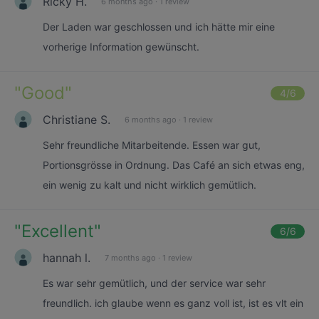
Ricky H.
6 months ago
·
1 review
Der Laden war geschlossen und ich hätte mir eine
vorherige Information gewünscht.
"
Good
"
4
/6
Christiane S.
6 months ago
·
1 review
Sehr freundliche Mitarbeitende. Essen war gut,
Portionsgrösse in Ordnung. Das Café an sich etwas eng,
ein wenig zu kalt und nicht wirklich gemütlich.
"
Excellent
"
6
/6
hannah l.
7 months ago
·
1 review
Es war sehr gemütlich, und der service war sehr
freundlich. ich glaube wenn es ganz voll ist, ist es vlt ein