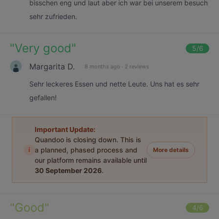
bisschen eng und laut aber ich war bei unserem besuch
sehr zufrieden.
"
Very good
"
5
/6
Margarita D.
8 months ago
·
2 reviews
Sehr leckeres Essen und nette Leute. Uns hat es sehr
gefallen!
Important Update:
Quandoo is closing down. This is
i
a planned, phased process and
More details
our platform remains available until
30 September 2026
.
"
Good
"
4
/6