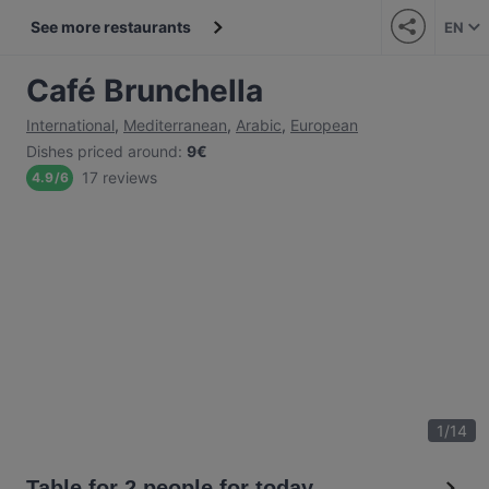
See more restaurants
EN
Café Brunchella
International
,
Mediterranean
,
Arabic
,
European
Dishes priced around
:
9€
17 reviews
4.9
/
6
1
/
14
Table for 2 people for today