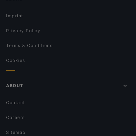
Lang Xua Restaurant
Dada Indisches Restaurant & Cocktailbar
Restaurants For Groups in Berlin
Hangmee Exotiq Finest Asian Food
Moim Pocha
Imprint
Nawab Indisches Restaurant
Cello Cafe
Privacy Policy
Terms & Conditions
Cookies
ABOUT
Contact
Careers
Sitemap