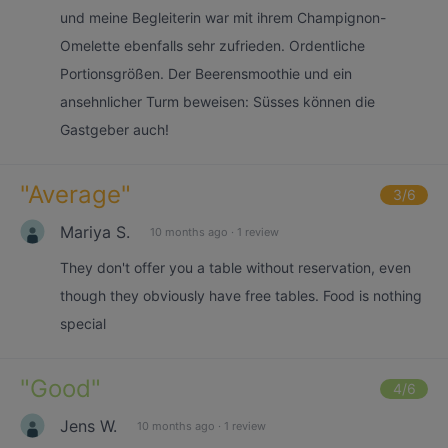
und meine Begleiterin war mit ihrem Champignon-
Omelette ebenfalls sehr zufrieden. Ordentliche
Portionsgrößen. Der Beerensmoothie und ein
ansehnlicher Turm beweisen: Süsses können die
Gastgeber auch!
"
Average
"
3
/6
Mariya S.
10 months ago
·
1 review
They don't offer you a table without reservation, even
though they obviously have free tables. Food is nothing
special
"
Good
"
4
/6
Jens W.
10 months ago
·
1 review