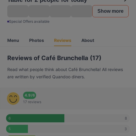
Show more
Special Offers available
Menu
Photos
Reviews
About
Reviews of Café Brunchella (17)
Read what people think about Café Brunchella! All reviews
are written by verified Quandoo diners.
4.9
/
6
17 reviews
8
6
3
5