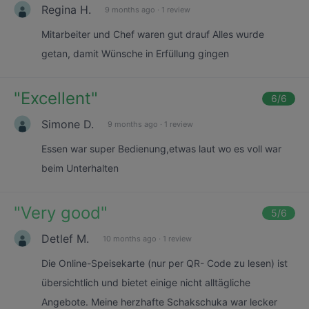
Regina H.
9 months ago
·
1 review
Mitarbeiter und Chef waren gut drauf Alles wurde
getan, damit Wünsche in Erfüllung gingen
"
Excellent
"
6
/6
Simone D.
9 months ago
·
1 review
Essen war super Bedienung,etwas laut wo es voll war
beim Unterhalten
"
Very good
"
5
/6
Detlef M.
10 months ago
·
1 review
Die Online-Speisekarte (nur per QR- Code zu lesen) ist
übersichtlich und bietet einige nicht alltägliche
Angebote. Meine herzhafte Schakschuka war lecker