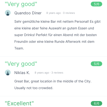
"
Very good
"
5
/6
Quandoo Diner
8 years ago
·
0 reviews
Sehr gemütliche kleine Bar mit nettem Personal! Es gibt
eine kleine aber feine Auswahl an gutem Essen und
super Drinks! Perfekt für einen Abend mit der besten
Freundin oder eine kleine Runde Afterwork mit dem
Team.
"
Very good
"
5
/6
Niklas K.
8 years ago
·
3 reviews
Great Bar, great location in the middle of the City.
Usually not too crowded.
"
Excellent
"
6
/6