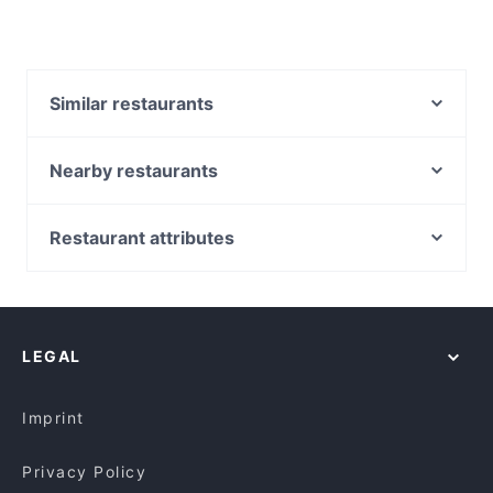
Similar restaurants
Restaurant Nigin
Patolli Kaffeebar
Nearby restaurants
Hoang Jaa - Vietnamese Kitchen & Sushi Bar
Derya Restaurant
Pancake am Tor
Kaiser Otto
Restaurant attributes
Laurin Restaurant & Bar
Taklamakan
Restaurants For Groups in Munich
Zwickl - Gastlichkeit am Viktualienmarkt
Goa Restaurant
Restaurants For A Party in Munich
Geisha - Pan Asia & Sushi Bar am Gärtnerplatz
ChiaChia's Cafe am Isartorplatz
Dinner Options in Munich
Indisches Restaurant Samrat
Restaurant Nam Giao 31
LEGAL
Restaurants Serving Dessert in Munich
TEGERNSEER TAL - Bräuhaus
Mariannenhof
Lunch Options in Munich
Bar Elf
Wirtshaus Rechthaler Hof
Imprint
Restaurant Pars
El Chapo Bar & Grill
Privacy Policy