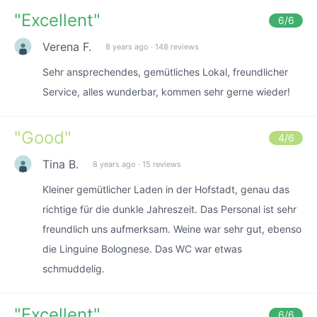
"
Excellent
"
6
/6
Verena F.
8 years ago
·
148 reviews
Sehr ansprechendes, gemütliches Lokal, freundlicher
Service, alles wunderbar, kommen sehr gerne wieder!
"
Good
"
4
/6
Tina B.
8 years ago
·
15 reviews
Kleiner gemütlicher Laden in der Hofstadt, genau das
richtige für die dunkle Jahreszeit. Das Personal ist sehr
freundlich uns aufmerksam. Weine war sehr gut, ebenso
die Linguine Bolognese. Das WC war etwas
schmuddelig.
"
Excellent
"
6
/6