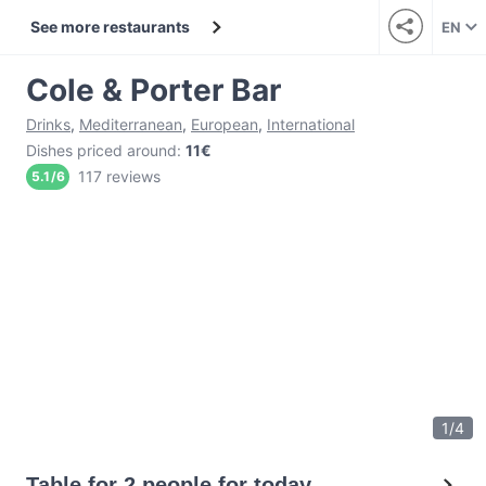
See more restaurants
EN
Cole & Porter Bar
Drinks
,
Mediterranean
,
European
,
International
Dishes priced around
:
11€
117 reviews
5.1
/
6
1
/
4
Table for 2 people for today