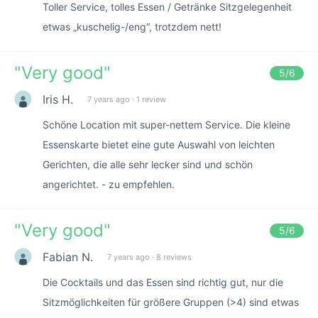
Toller Service, tolles Essen / Getränke Sitzgelegenheit
etwas „kuschelig-/eng“, trotzdem nett!
"
Very good
"
5
/6
Iris H.
7 years ago
·
1 review
Schöne Location mit super-nettem Service. Die kleine
Essenskarte bietet eine gute Auswahl von leichten
Gerichten, die alle sehr lecker sind und schön
angerichtet. - zu empfehlen.
"
Very good
"
5
/6
Fabian N.
7 years ago
·
8 reviews
Die Cocktails und das Essen sind richtig gut, nur die
Sitzmöglichkeiten für größere Gruppen (>4) sind etwas