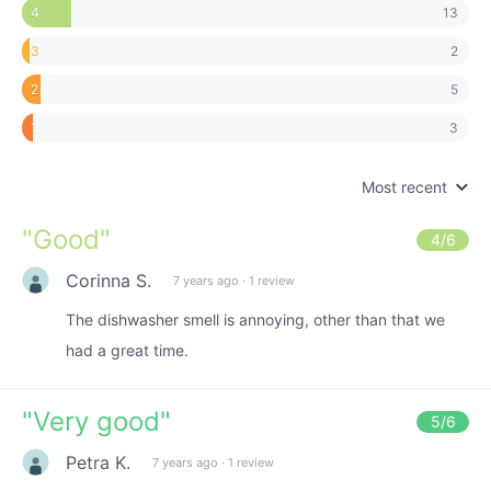
13
4
2
3
5
2
3
1
Most recent
"
Good
"
4
/6
Corinna S.
7 years ago
·
1 review
The dishwasher smell is annoying, other than that we
had a great time.
"
Very good
"
5
/6
Petra K.
7 years ago
·
1 review