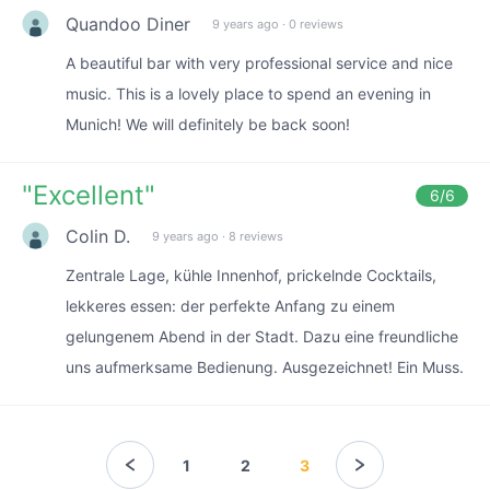
Quandoo Diner
9 years ago
·
0 reviews
A beautiful bar with very professional service and nice
music. This is a lovely place to spend an evening in
Munich! We will definitely be back soon!
"
Excellent
"
6
/6
Colin D.
9 years ago
·
8 reviews
Zentrale Lage, kühle Innenhof, prickelnde Cocktails,
lekkeres essen: der perfekte Anfang zu einem
gelungenem Abend in der Stadt. Dazu eine freundliche
uns aufmerksame Bedienung. Ausgezeichnet! Ein Muss.
1
2
3