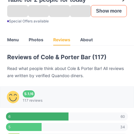
Show more
Special Offers available
Menu
Photos
Reviews
About
Reviews of Cole & Porter Bar (117)
Read what people think about Cole & Porter Bar! All reviews
are written by verified Quandoo diners.
5.1
/
6
117 reviews
60
6
34
5