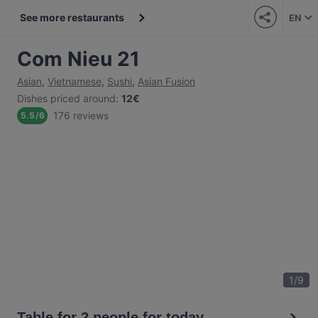
See more restaurants
EN
Com Nieu 21
Asian
,
Vietnamese
,
Sushi
,
Asian Fusion
Dishes priced around
:
12€
176 reviews
5.5
/
6
1
/
9
Table for 2 people for today