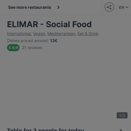
See more restaurants
EN
ELIMAR - Social Food
International
,
Vegan
,
Mediterranean
,
Eat & Drink
Dishes priced around
:
13€
21 reviews
5.6
/
6
1
/
3
Table for 2 people for today