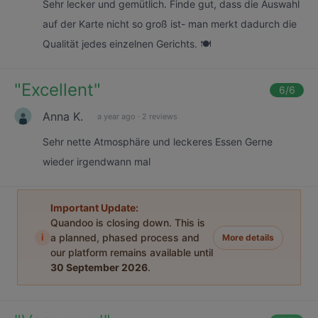
Sehr lecker und gemütlich. Finde gut, dass die Auswahl
auf der Karte nicht so groß ist- man merkt dadurch die
Qualität jedes einzelnen Gerichts. 🍽️
"
Excellent
"
6
/6
Anna K.
a year ago
·
2 reviews
Sehr nette Atmosphäre und leckeres Essen Gerne
wieder irgendwann mal
Important Update:
Quandoo is closing down. This is
i
a planned, phased process and
More details
our platform remains available until
30 September 2026
.