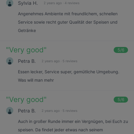
Sylvia H.
2 years ago
·
4 reviews
Angenehmes Ambiente mit freundlichem, schnellen
Service sowie recht guter Qualität der Speisen und
Getränke
"
Very good
"
5
/6
Petra B.
2 years ago
·
5 reviews
Essen lecker, Service super, gemütliche Umgebung.
Was will man mehr
"
Very good
"
5
/6
Petra B.
2 years ago
·
5 reviews
Auch in großer Runde immer ein Vergnügen, bei Euch zu
speisen. Da findet jeder etwas nach seinem