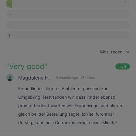
1
4
3
2
1
Most recent
"
Very good
"
5
/6
Magdalene H.
9 months ago
·
15 reviews
Freundliches, legeres Ambiente, passend zur
Umgebung. Nett fanden wir, dass Kinder ebenso
prompt bedient wurden wie Erwachsene, und als ich
gleich bei der Bestellung sagte, ich sei furchtbar
durstig, kam mein Getränk innerhalb einer Minute!