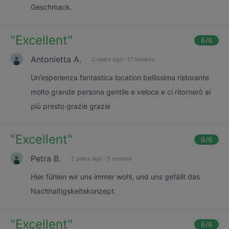
Geschmack.
"
Excellent
"
6
/6
Antonietta A.
2 years ago
·
17 reviews
Un’esperienza fantastica location bellissima ristorante
molto grande persona gentile e veloce e ci ritornerò al
più presto grazie grazie
"
Excellent
"
6
/6
Petra B.
2 years ago
·
5 reviews
Hier fühlen wir uns immer wohl, und uns gefällt das
Nachhaltigskeitskonzept.
"
Excellent
"
6
/6