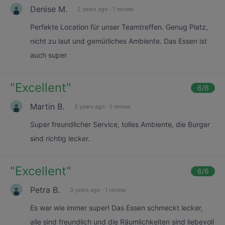
Denise M.
2 years ago
·
1 review
Perfekte Location für unser Teamtreffen. Genug Platz,
nicht zu laut und gemütliches Ambiente. Das Essen ist
auch super
"
Excellent
"
6
/6
Martin B.
3 years ago
·
1 review
Super freundlicher Service, tolles Ambiente, die Burger
sind richtig lecker.
"
Excellent
"
6
/6
Petra B.
3 years ago
·
1 review
Es war wie immer super! Das Essen schmeckt lecker,
alle sind freundlich und die Räumlichkeiten sind liebevoll