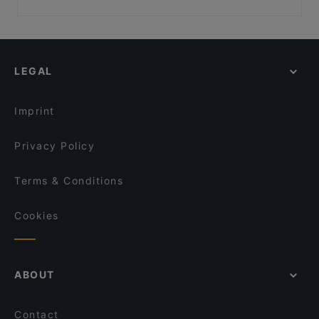
Vo Restuarant & Bar
Molaga Süd Indisches Restaurant
Family-friendly Restaurants in Hamburg
Eleven 11:11 Eleven Eppendorf
Hala Mignon
Casual Restaurants in Hamburg
Le Levant Bistro
Otto's Groß Borstel
Cosy Restaurants in Hamburg
Là Phin Café & Bar
HANAMI
LEGAL
Restaurants For Groups in Hamburg
Bao Bao Vegan Vietnamese
Da Vincenzo
Kid-friendly Restaurants in Hamburg
MOCCAA Café & Bar
Diggi Smalls
Imprint
Hindukusch
Yaku Restaurante
Privacy Policy
Terms & Conditions
Cookies
ABOUT
Contact