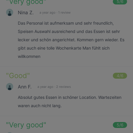
"
Very good
"
5
/6
Nina Z.
a year ago
·
1 review
Das Personal ist aufmerksam und sehr freundlich,
Speisen Auswahl ausreichend und das Essen ist sehr
lecker und schön angerichtet. Kommen gern wieder. Es
gibt auch eine tolle Wochenkarte Man fühlt sich
willkommen
"
Good
"
4
/6
Ann F.
a year ago
·
2 reviews
Absolut gutes Essen in schöner Location. Wartezeiten
waren auch nicht lang.
"
Very good
"
5
/6