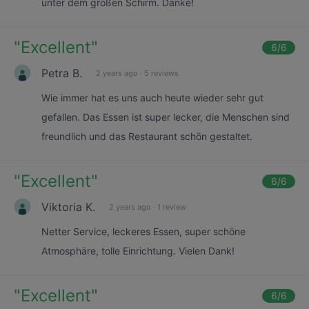
unter dem großen Schirm. Danke!
"
Excellent
"
6
/6
Petra B.
2 years ago
·
5 reviews
Wie immer hat es uns auch heute wieder sehr gut
gefallen. Das Essen ist super lecker, die Menschen sind
freundlich und das Restaurant schön gestaltet.
"
Excellent
"
6
/6
Viktoria K.
2 years ago
·
1 review
Netter Service, leckeres Essen, super schöne
Atmosphäre, tolle Einrichtung. Vielen Dank!
"
Excellent
"
6
/6