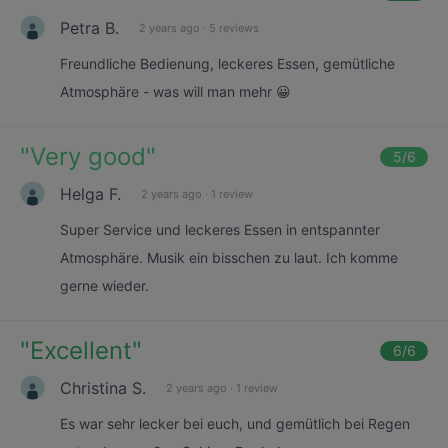
Petra B.
2 years ago
·
5 reviews
Freundliche Bedienung, leckeres Essen, gemütliche
Atmosphäre - was will man mehr 😀
"
Very good
"
5
/6
Helga F.
2 years ago
·
1 review
Super Service und leckeres Essen in entspannter
Atmosphäre. Musik ein bisschen zu laut. Ich komme
gerne wieder.
"
Excellent
"
6
/6
Christina S.
2 years ago
·
1 review
Es war sehr lecker bei euch, und gemütlich bei Regen