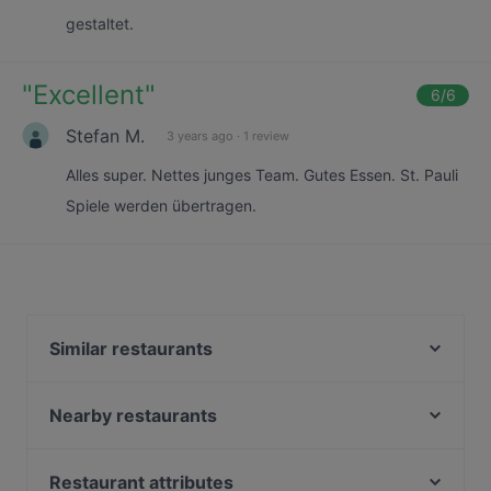
gestaltet.
"
Excellent
"
6
/6
Stefan M.
3 years ago
·
1 review
Alles super. Nettes junges Team. Gutes Essen. St. Pauli
Spiele werden übertragen.
Similar restaurants
An Khang
Eliés Restaurant und Bar Hamburg
Nearby restaurants
Café Von der Motte
Wrap Sache
Pho Dam Eppendorf
Café Lale
Restaurant attributes