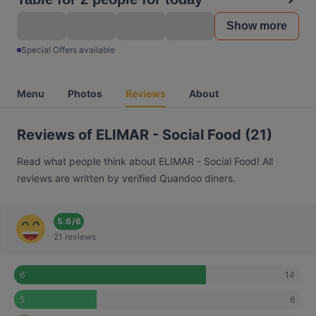
Show more
Special Offers available
Menu
Photos
Reviews
About
Reviews of ELIMAR - Social Food (21)
Read what people think about ELIMAR - Social Food! All
reviews are written by verified Quandoo diners.
5.6
/
6
21 reviews
14
6
6
5