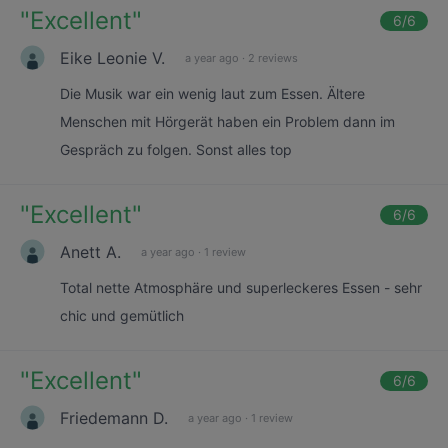
"
Excellent
"
6
/6
Eike Leonie V.
a year ago
·
2 reviews
Die Musik war ein wenig laut zum Essen. Ältere
Menschen mit Hörgerät haben ein Problem dann im
Gespräch zu folgen. Sonst alles top
"
Excellent
"
6
/6
Anett A.
a year ago
·
1 review
Total nette Atmosphäre und superleckeres Essen - sehr
chic und gemütlich
"
Excellent
"
6
/6
Friedemann D.
a year ago
·
1 review