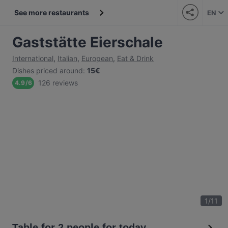
See more restaurants
EN
Gaststätte Eierschale
International
,
Italian
,
European
,
Eat & Drink
Dishes priced around
:
15€
126 reviews
4.9
/
6
1
/
11
Table for 2 people for today