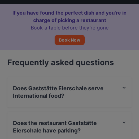
If you have found the perfect dish and you're in
charge of picking a restaurant
Book a table before they’re gone
Book Now
Frequently asked questions
Does Gaststätte Eierschale serve
International food?
Yes, the restaurant Gaststätte Eierschale serves
International food and also serves Italian, European, Eat
Does the restaurant Gaststätte
& Drink food.
Eierschale have parking?