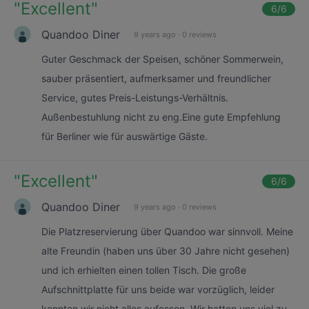
"
Excellent
"
6
/6
Quandoo Diner
9 years ago
·
0 reviews
Guter Geschmack der Speisen, schöner Sommerwein,
sauber präsentiert, aufmerksamer und freundlicher
Service, gutes Preis-Leistungs-Verhältnis.
Außenbestuhlung nicht zu eng.Eine gute Empfehlung
für Berliner wie für auswärtige Gäste.
"
Excellent
"
6
/6
Quandoo Diner
9 years ago
·
0 reviews
Die Platzreservierung über Quandoo war sinnvoll. Meine
alte Freundin (haben uns über 30 Jahre nicht gesehen)
und ich erhielten einen tollen Tisch. Die große
Aufschnittplatte für uns beide war vorzüglich, leider
konnten wir nicht alles aufessen. Wir hatten uns viel zu