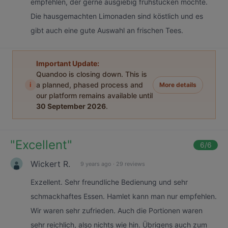
empfehlen, der gerne ausgiebig frühstücken möchte.
Die hausgemachten Limonaden sind köstlich und es
gibt auch eine gute Auswahl an frischen Tees.
Important Update:
Quandoo is closing down. This is
i
a planned, phased process and
More details
our platform remains available until
30 September 2026
.
"
Excellent
"
6
/6
Wickert R.
9 years ago
·
29 reviews
Exzellent. Sehr freundliche Bedienung und sehr
schmackhaftes Essen. Hamlet kann man nur empfehlen.
Wir waren sehr zufrieden. Auch die Portionen waren
sehr reichlich, also nichts wie hin. Übrigens auch zum