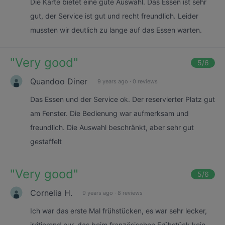
Die Karte bietet eine gute Auswahl. Das Essen ist sehr
gut, der Service ist gut und recht freundlich. Leider
mussten wir deutlich zu lange auf das Essen warten.
"
Very good
"
5
/6
Quandoo Diner
9 years ago
·
0 reviews
Das Essen und der Service ok. Der reservierter Platz gut
am Fenster. Die Bedienung war aufmerksam und
freundlich. Die Auswahl beschränkt, aber sehr gut
gestaffelt
"
Very good
"
5
/6
Cornelia H.
9 years ago
·
8 reviews
Ich war das erste Mal frühstücken, es war sehr lecker,
irritierend nur, das beim französischen Frühstück kein