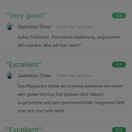
"
Very good
"
5
/6
Quandoo Diner
9 years ago
·
0 reviews
Gutes Frühstück, freundliche Bedienung, angenehme
Atmosphäre. Was will man mehr?
"
Excellent
"
6
/6
Quandoo Diner
9 years ago
·
0 reviews
Das Restaurant bietet ein schönes Ambiente mit einem
sehr guten Service. Die Speisen sind hübsch
angerichtete und sehr geschmackvolle. Insgesamt fühlt
man sich dort sehr wohl!
"
Excellent
"
6
/6