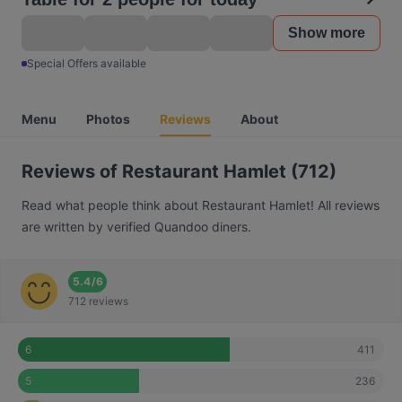
Show more
Special Offers available
Menu
Photos
Reviews
About
Reviews of Restaurant Hamlet (712)
Read what people think about Restaurant Hamlet! All reviews
are written by verified Quandoo diners.
5.4
/
6
712 reviews
411
6
236
5