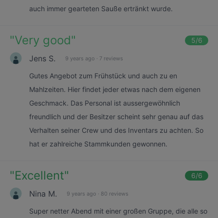
auch immer gearteten Sauße ertränkt wurde.
"
Very good
"
5
/6
Jens S.
9 years ago
·
7 reviews
Gutes Angebot zum Frühstück und auch zu en
Mahlzeiten. Hier findet jeder etwas nach dem eigenen
Geschmack. Das Personal ist aussergewöhnlich
freundlich und der Besitzer scheint sehr genau auf das
Verhalten seiner Crew und des Inventars zu achten. So
hat er zahlreiche Stammkunden gewonnen.
"
Excellent
"
6
/6
Nina M.
9 years ago
·
80 reviews
Super netter Abend mit einer großen Gruppe, die alle so