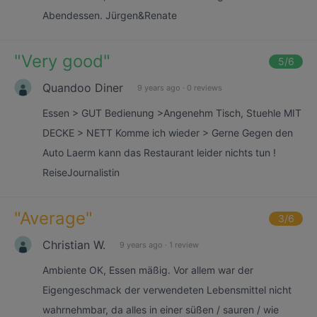
Abendessen. Jürgen&Renate
"
Very good
"
5
/6
Quandoo Diner
9 years ago
·
0 reviews
Essen > GUT Bedienung >Angenehm Tisch, Stuehle MIT
DECKE > NETT Komme ich wieder > Gerne Gegen den
Auto Laerm kann das Restaurant leider nichts tun !
ReiseJournalistin
"
Average
"
3
/6
Christian W.
9 years ago
·
1 review
Ambiente OK, Essen mäßig. Vor allem war der
Eigengeschmack der verwendeten Lebensmittel nicht
wahrnehmbar, da alles in einer süßen / sauren / wie