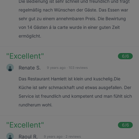
Die Bedienung ist sehr schnell und freundlich und fragt
regelmäßig nach Wünschen der Gäste. Das Essen war
sehr gut zu einem annehmbaren Preis. Die Bewirtung
von 14 Gästen á la carte wurde in einer guten Zeit
ermöglicht.
"
Excellent
"
6
/6
Renate S.
9 years ago
·
103 reviews
Das Restaurant Hamlett ist klein und kuschelig.Die
Küche ist sehr schmackhaft und etwas ausgefallen. Der
Service ist freundlich und kompetent und man fühlt sich
rundherum wohl.
"
Excellent
"
6
/6
Raoul R.
9 years ago
·
2 reviews