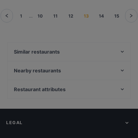
1
...
10
11
12
13
14
15
Similar restaurants
Kiezzeria
George Restaurant Libanesische Küche
Nearby restaurants
Viet Bowl
Mai Kudamm
MANZINI
Riviera Restaurant & Bar
Restaurant attributes
I-KE-SU
THE DOOR - BOUTIQUE CLUB
Family-friendly Restaurants in Berlin
Weyers
Ristorante Paulo Scutarro
Casual Restaurants in Berlin
Restaurant Mkhunaa
Raku Ramen
Cosy Restaurants in Berlin
BAR - BATUMI
Calcutta
LEGAL
Romantic Restaurants in Berlin
La Cantina Rosso
Mizumi Restaurant
Restaurants For Groups in Berlin
Bao Nhung 1993 Restaurant
Byblos Restaurant Berlin