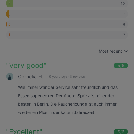
40
4
17
3
6
2
2
1
Most recent
"
Very good
"
5
/6
Cornelia H.
9 years ago
·
8 reviews
Wie immer war der Service sehr freundlich und das
Essen superlecker. Der Aperol Sprizz ist einer der
besten in Berlin. Die Raucherlounge ist auch immer
wieder ein Plus in der kalten Jahreszeit.
"
Excellent
"
6
/6