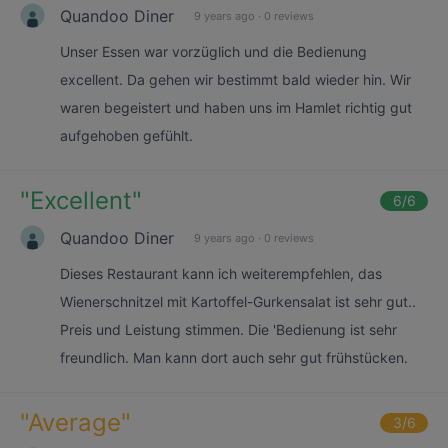
Quandoo Diner
9 years ago
·
0 reviews
Unser Essen war vorzüglich und die Bedienung
excellent. Da gehen wir bestimmt bald wieder hin. Wir
waren begeistert und haben uns im Hamlet richtig gut
aufgehoben gefühlt.
"
Excellent
"
6
/6
Quandoo Diner
9 years ago
·
0 reviews
Dieses Restaurant kann ich weiterempfehlen, das
Wienerschnitzel mit Kartoffel-Gurkensalat ist sehr gut..
Preis und Leistung stimmen. Die 'Bedienung ist sehr
freundlich. Man kann dort auch sehr gut frühstücken.
"
Average
"
3
/6