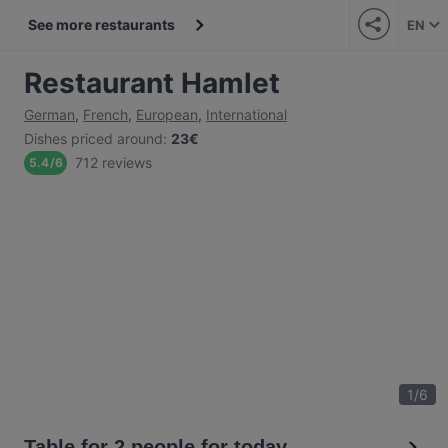
See more restaurants
EN
Restaurant Hamlet
German
,
French
,
European
,
International
Dishes priced around
:
23€
712 reviews
5.4
/
6
1
/
6
Table for 2 people for today