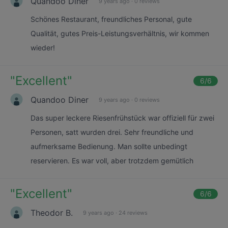
Quandoo Diner
9 years ago
·
0 reviews
Schönes Restaurant, freundliches Personal, gute
Qualität, gutes Preis-Leistungsverhältnis, wir kommen
wieder!
"
Excellent
"
6
/6
Quandoo Diner
9 years ago
·
0 reviews
Das super leckere Riesenfrühstück war offiziell für zwei
Personen, satt wurden drei. Sehr freundliche und
aufmerksame Bedienung. Man sollte unbedingt
reservieren. Es war voll, aber trotzdem gemütlich
"
Excellent
"
6
/6
Theodor B.
9 years ago
·
24 reviews