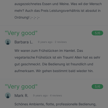
ausgezeichnetes Essen und Weine. Was wil der Mensch
mehr? Auch das Preis Leistungsverhältnis ist absolut in
Ordnung! ;- ;- ;-
"
Very good
"
5
/6
Barbara L.
9 years ago
·
2 reviews
Wir waren zum Frühstücken im Hamlet. Das
vegetarische Frühstück ist ein Traum! Allen hat es sehr
gut geschmeckt. Die Bedienung ist freundlich und
aufmerksam. Wir gehen bestimmt bald wieder hin.
"
Very good
"
5
/6
Mark R.
9 years ago
·
4 reviews
Schönes Ambiente, flotte, professionelle Bedienung,