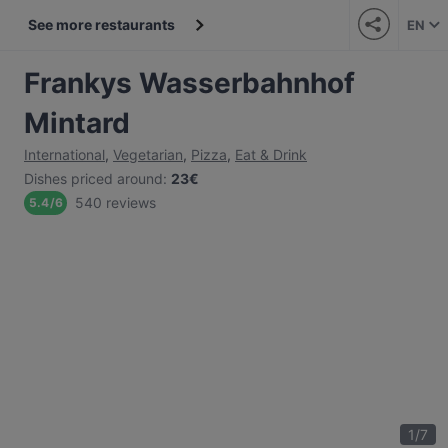
See more restaurants
EN
Frankys Wasserbahnhof
Mintard
International
,
Vegetarian
,
Pizza
,
Eat & Drink
Dishes priced around
:
23€
540 reviews
5.4
/
6
1
/
7