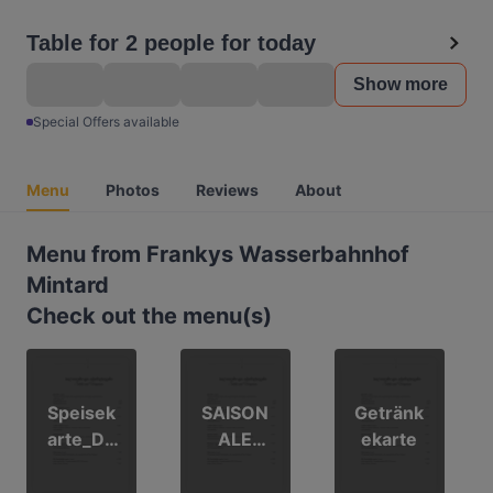
Table for 2 people for today
Show more
Special Offers available
Menu
Photos
Reviews
About
Menu from Frankys Wasserbahnhof
Mintard
Check out the menu(s)
Speisek
SAISON
Getränk
arte_De
ALE
ekarte
utsch
EMPFEH
LUNGEN