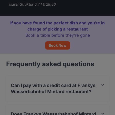
klarer Struktur 0,7 l € 28,00
If you have found the perfect dish and you're in
charge of picking a restaurant
Book a table before they’re gone
Book Now
Frequently asked questions
Can I pay with a credit card at Frankys
Wasserbahnhof Mintard restaurant?
Yes, you can pay with Debit / Maestro Card.
Does Frankys Wasserbahnhof Mintard