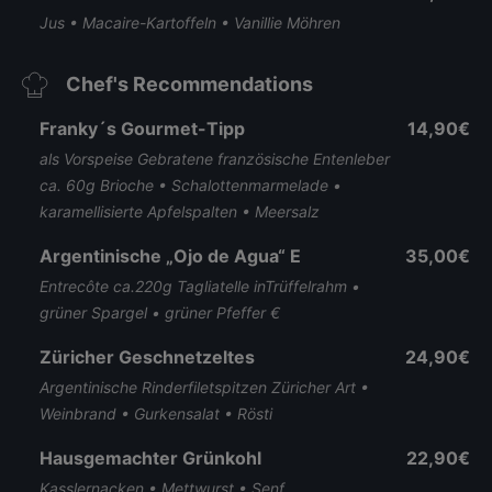
Jus • Macaire-Kartoffeln • Vanillie Möhren
Chef's Recommendations
Franky´s Gourmet-Tipp
14,90€
als Vorspeise Gebratene französische Entenleber
ca. 60g Brioche • Schalottenmarmelade •
karamellisierte Apfelspalten • Meersalz
Argentinische „Ojo de Agua“ E
35,00€
Entrecôte ca.220g Tagliatelle inTrüffelrahm •
grüner Spargel • grüner Pfeffer €
Züricher Geschnetzeltes
24,90€
Argentinische Rinderfiletspitzen Züricher Art •
Weinbrand • Gurkensalat • Rösti
Hausgemachter Grünkohl
22,90€
Kasslernacken • Mettwurst • Senf