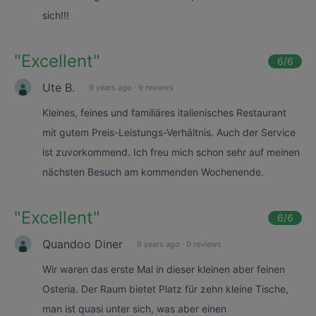
sich!!!
"
Excellent
"
6
/6
Ute B.
9 years ago
·
9 reviews
Kleines, feines und familiäres italienisches Restaurant
mit gutem Preis-Leistungs-Verhältnis. Auch der Service
ist zuvorkommend. Ich freu mich schon sehr auf meinen
nächsten Besuch am kommenden Wochenende.
"
Excellent
"
6
/6
Quandoo Diner
9 years ago
·
0 reviews
Wir waren das erste Mal in dieser kleinen aber feinen
Osteria. Der Raum bietet Platz für zehn kleine Tische,
man ist quasi unter sich, was aber einen