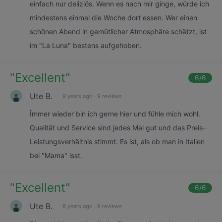
einfach nur deliziös. Wenn es nach mir ginge, würde ich
mindestens einmal die Woche dort essen. Wer einen
schönen Abend in gemütlicher Atmosphäre schätzt, ist
im "La Luna" bestens aufgehoben.
"
Excellent
"
6
/6
Ute B.
9 years ago
·
9 reviews
Îmmer wieder bin ich gerne hier und fühle mich wohl.
Qualität und Service sind jedes Mal gut und das Preis-
Leistungsverhältnis stimmt. Es ist, als ob man in Italien
bei "Mama" isst.
"
Excellent
"
6
/6
Ute B.
9 years ago
·
9 reviews