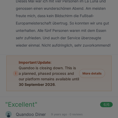
Dieses Mal war ich mit vier Personen im La Luna und
genossen einen wunderschönen Abend. Am meisten
freute mich, dass kein Bildschirm die Fußball-
Europameisterschaft übertrug. So konnten wir uns gut
unterhalten. Alle fünf Personen waren mit dem Essen
sehr zufrieden. Und auch der Service überzeugte
wieder einmal. Nicht aufdringlich, sehr zuvorkommend!
Important Update:
Quandoo is closing down. This is
i
a planned, phased process and
More details
our platform remains available until
30 September 2026
.
"
Excellent
"
6
/6
Quandoo Diner
9 years ago
·
0 reviews