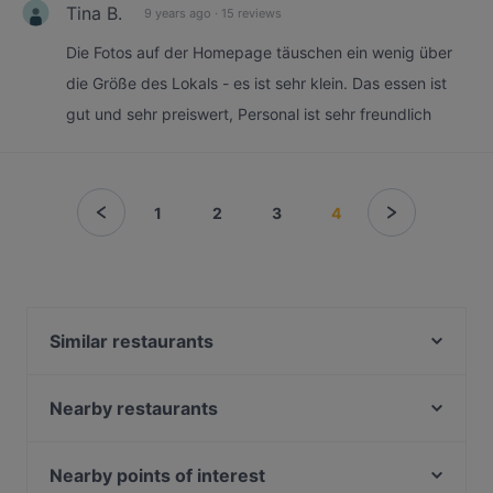
Tina B.
9 years ago
·
15 reviews
Die Fotos auf der Homepage täuschen ein wenig über
die Größe des Lokals - es ist sehr klein. Das essen ist
gut und sehr preiswert, Personal ist sehr freundlich
1
2
3
4
Similar restaurants
Fat Butcher
Restaurant Diwan
Nearby restaurants
Anji - origin of taste
Fuyuan
El Chapo Bar & Grill - Neuhausen
AN-LAC Restaurant - Japanese, Vietnamese cuisine
Nearby points of interest
Sumi - Panasia Kitchen and Sushi Bar
& Sushi Bar