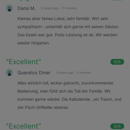
Dana M.
9 years ago
·
11 reviews
Kleines aber feines Lokal, sehr familiär. Wirt sehr
sympathisch - unterhält sich gerne mit seinen Gästen.
Das Essen war gut. Preis-Leistung ist ok. Wir werden
wieder hingehen.
"
Excellent
"
6
/6
Quandoo Diner
9 years ago
·
0 reviews
Alles wirklich toll, lecker gekocht, zuvorkommende
Bedienung, man fühlt sich als Teil der Familie. Wir
kommen gerne wieder. Die Kalbslende...ein Traum, und
der Fisch-Grillteller ebenso.
"
Excellent
"
6
/6