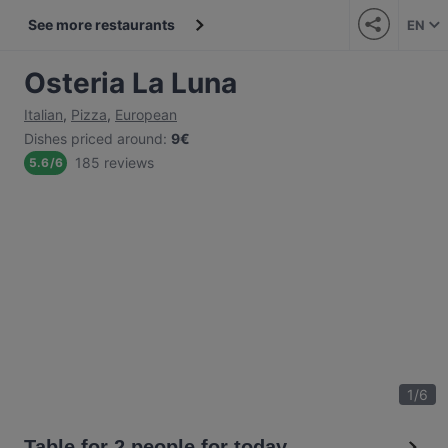
See more restaurants
EN
Osteria La Luna
Italian
,
Pizza
,
European
Dishes priced around
:
9€
185 reviews
5.6
/
6
1
/
6
Table for 2 people for today