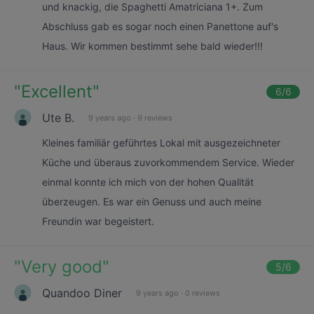
und knackig, die Spaghetti Amatriciana 1+. Zum
Abschluss gab es sogar noch einen Panettone auf's
Haus. Wir kommen bestimmt sehe bald wieder!!!
"
Excellent
"
6
/6
Ute B.
9 years ago
·
9 reviews
Kleines familiär geführtes Lokal mit ausgezeichneter
Küche und überaus zuvorkommendem Service. Wieder
einmal konnte ich mich von der hohen Qualität
überzeugen. Es war ein Genuss und auch meine
Freundin war begeistert.
"
Very good
"
5
/6
Quandoo Diner
9 years ago
·
0 reviews