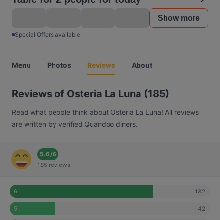
Show more
Special Offers available
Menu
Photos
Reviews
About
Reviews of Osteria La Luna (185)
Read what people think about Osteria La Luna! All reviews
are written by verified Quandoo diners.
5.6
/
6
185 reviews
132
6
42
5