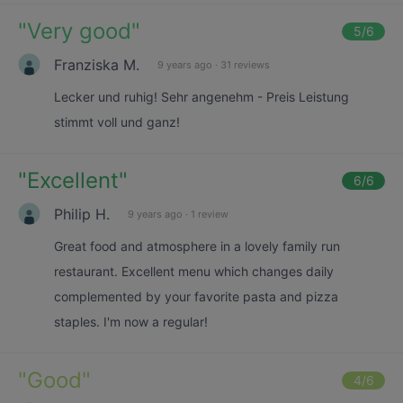
"
Very good
"
5
/6
Franziska M.
9 years ago
·
31 reviews
Lecker und ruhig! Sehr angenehm - Preis Leistung
stimmt voll und ganz!
"
Excellent
"
6
/6
Philip H.
9 years ago
·
1 review
Great food and atmosphere in a lovely family run
restaurant. Excellent menu which changes daily
complemented by your favorite pasta and pizza
staples. I'm now a regular!
"
Good
"
4
/6