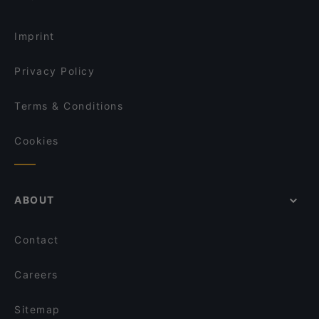
Mirami Restaurant
Restaurants Serving Dessert in Berlin
Saku Express The Playce
Imprint
Privacy Policy
Terms & Conditions
Cookies
ABOUT
Contact
Careers
Sitemap