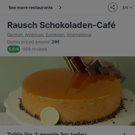
See more restaurants
EN
Rausch Schokoladen-Café
German
,
American
,
European
,
International
Dishes priced around
:
29€
698 reviews
5.6
/
6
Table for 2 people for today