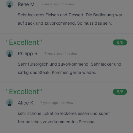
Rene M.
7 years ago
·
1 review
Sehr leckeres Fleisch und Dessert. Die Bedienung war
auf zack und zuvorkommend. So muss das sein.
"
Excellent
"
6
/6
Philipp R.
7 years ago
·
1 review
Sehr fürsorglich und zuvorkommend. Sehr lecker und
saftig das Steak. Kommen gerne wieder.
"
Excellent
"
6
/6
Alice K.
7 years ago
·
1 review
sehr schöne Lokation leckeres essen und super
freundliches zuvorkommendes Personal.