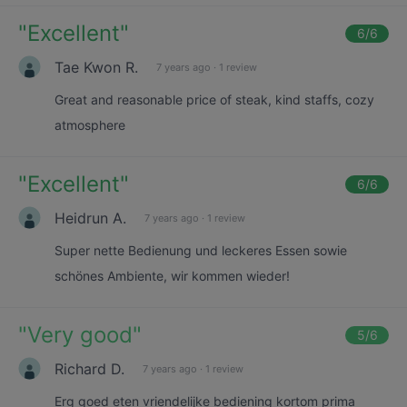
"
Excellent
"
6
/6
Tae Kwon R.
7 years ago
·
1 review
Great and reasonable price of steak, kind staffs, cozy
atmosphere
"
Excellent
"
6
/6
Heidrun A.
7 years ago
·
1 review
Super nette Bedienung und leckeres Essen sowie
schönes Ambiente, wir kommen wieder!
"
Very good
"
5
/6
Richard D.
7 years ago
·
1 review
Erg goed eten vriendelijke bediening kortom prima