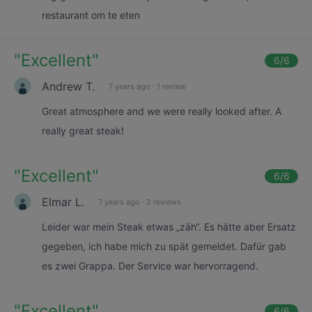
restaurant om te eten
"
Excellent
"
6
/6
Andrew T.
7 years ago
·
1 review
Great atmosphere and we were really looked after. A
really great steak!
"
Excellent
"
6
/6
Elmar L.
7 years ago
·
2 reviews
Leider war mein Steak etwas „zäh“. Es hätte aber Ersatz
gegeben, ich habe mich zu spät gemeldet. Dafür gab
es zwei Grappa. Der Service war hervorragend.
"
Excellent
"
6
/6