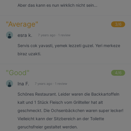
Aber das kann es nun wirklich nicht sein...
"
Average
"
3
/6
esra k.
7 years ago
·
1 review
Servis cok yavasti, yemek lezzeti guzel. Yeri merkeze
biraz uzakti.
"
Good
"
4
/6
Ina F.
7 years ago
·
1 review
Schönes Restaurant. Leider waren die Backkartoffeln
kalt und 1 Stück Fleisch vom Grillteller hat alt
geschmeckt. Die Ochsenbäckchen waren super lecker!
Vielleicht kann der Sitzbereich an der Toilette
geruchsfreier gestaltet werden.