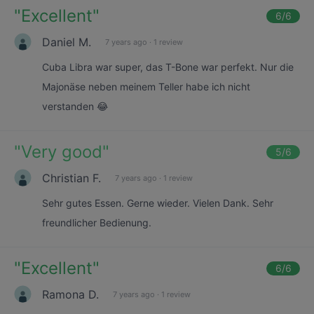
"
Excellent
"
6
/6
Daniel M.
7 years ago
·
1 review
Cuba Libra war super, das T-Bone war perfekt. Nur die
Majonäse neben meinem Teller habe ich nicht
verstanden 😂
"
Very good
"
5
/6
Christian F.
7 years ago
·
1 review
Sehr gutes Essen. Gerne wieder. Vielen Dank. Sehr
freundlicher Bedienung.
"
Excellent
"
6
/6
Ramona D.
7 years ago
·
1 review