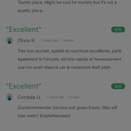
Tourist place. Might be cool for tourists but it’s not a
quality place.
"
Excellent
"
6
/6
Olivia R.
7 years ago
·
1 review
Très bon accueil, qualité et nourriture excellente, parle
également le français, service rapide et heureusement
que l’on avait réservé car le restaurant était plein.
"
Excellent
"
6
/6
Cordula U.
7 years ago
·
1 review
Zuvorkommender Service und gutes Essen. Was will
man mehr? Empfehlenswert