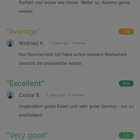
Perfekt und lecker wie immer. Weiter so. Komme gerne
wieder.
"
Average
"
3
/6
Winfried K.
7 years ago
·
1 review
Nur Durchschnitt Ich habe schon bessere Restaurant
besucht die preiswerter waren.
"
Excellent
"
6
/6
Corina B.
7 years ago
·
3 reviews
Unglaublich gutes Essen und sehr guter Service - nur zu
empfehlen!!
"
Very good
"
5
/6