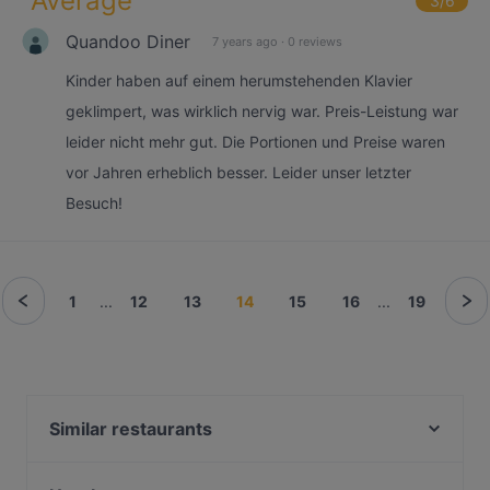
"
Average
"
3
/6
Quandoo Diner
7 years ago
·
0 reviews
Kinder haben auf einem herumstehenden Klavier
geklimpert, was wirklich nervig war. Preis-Leistung war
leider nicht mehr gut. Die Portionen und Preise waren
vor Jahren erheblich besser. Leider unser letzter
Besuch!
1
...
12
13
14
15
16
...
19
Similar restaurants
Mama Cook