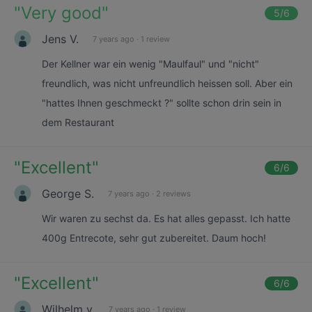
"
Very good
"
5
/6
Jens V.
7 years ago
·
1 review
Der Kellner war ein wenig "Maulfaul" und "nicht"
freundlich, was nicht unfreundlich heissen soll. Aber ein
"hattes Ihnen geschmeckt ?" sollte schon drin sein in
dem Restaurant
"
Excellent
"
6
/6
George S.
7 years ago
·
2 reviews
Wir waren zu sechst da. Es hat alles gepasst. Ich hatte
400g Entrecote, sehr gut zubereitet. Daum hoch!
"
Excellent
"
6
/6
Wilhelm v.
7 years ago
·
1 review