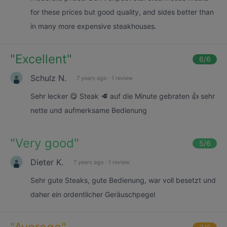
for these prices but good quality, and sides better than
in many more expensive steakhouses.
"
Excellent
"
6
/6
Schulz N.
7 years ago
·
1 review
Sehr lecker 😋 Steak 🥩 auf die Minute gebraten 👍 sehr
nette und aufmerksame Bedienung
"
Very good
"
5
/6
Dieter K.
7 years ago
·
1 review
Sehr gute Steaks, gute Bedienung, war voll besetzt und
daher ein ordentlicher Geräuschpegel