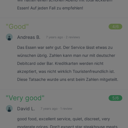
Essen! Auf jeden Fall zu empfehlen!
"
Good
"
4
/6
Andreas B.
7 years ago
·
2 reviews
Das Essen war sehr gut. Der Service lässt etwas zu
wünschen übrig. Zahlen kann man nur mit deutscher
Debitcard oder Bar. Kreditkarten werden nicht
akzeptiert, was nicht wirklich Touristenfreundlich ist.
Diese Tatsache wurde uns erst beim Zahlen mitgeteilt.
"
Very good
"
5
/6
David L.
7 years ago
·
1 review
good food, excellent service, quiet, discreet, very
moderate prices. Don't expect star steakhouse meats