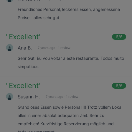
Freundliches Personal, leckeres Essen, angemessene
Preise - alles sehr gut
"
Excellent
"
6
/6
Ana B.
7 years ago
·
1 review
Sehr Gut! Eu vou voltar a este restaurante. Todos muito
simpáticos.
"
Excellent
"
6
/6
Susann H.
7 years ago
·
1 review
Grandioses Essen sowie Personal!!!! Trotz vollem Lokal
alles in einer absolut adäquaten Zeit. Sehr zu
empfehlen! Kurzfristige Reservierung möglich und
tadellos umgesetzt.