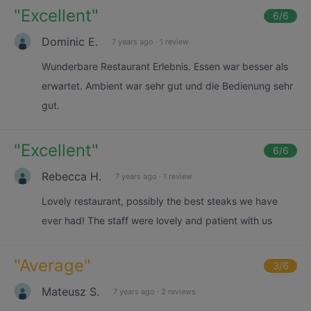
"
Excellent
"
6
/6
Dominic E.
7 years ago
·
1 review
Wunderbare Restaurant Erlebnis. Essen war besser als
erwartet. Ambient war sehr gut und die Bedienung sehr
gut.
"
Excellent
"
6
/6
Rebecca H.
7 years ago
·
1 review
Lovely restaurant, possibly the best steaks we have
ever had! The staff were lovely and patient with us
"
Average
"
3
/6
Mateusz S.
7 years ago
·
2 reviews