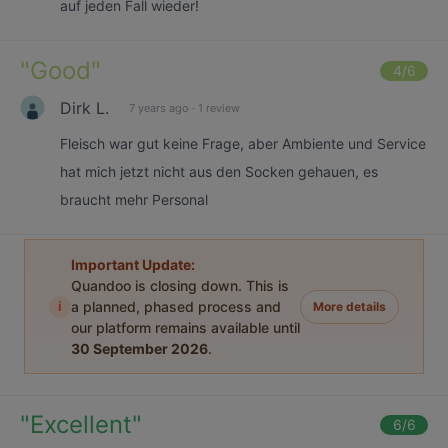
auf jeden Fall wieder!
"
Good
"
4
/6
Dirk L.
7 years ago
·
1 review
Fleisch war gut keine Frage, aber Ambiente und Service
hat mich jetzt nicht aus den Socken gehauen, es
braucht mehr Personal
Important Update:
Quandoo is closing down. This is
i
a planned, phased process and
More details
our platform remains available until
30 September 2026
.
"
Excellent
"
6
/6