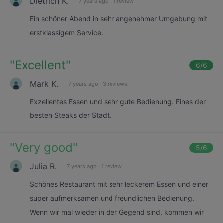
Dietrich K.
7 years ago
·
1 review
Ein schöner Abend in sehr angenehmer Umgebung mit
erstklassigem Service.
"
Excellent
"
6
/6
Mark K.
7 years ago
·
3 reviews
Exzellentes Essen und sehr gute Bedienung. Eines der
besten Steaks der Stadt.
"
Very good
"
5
/6
Julia R.
7 years ago
·
1 review
Schönes Restaurant mit sehr leckerem Essen und einer
super aufmerksamen und freundlichen Bedienung.
Wenn wir mal wieder in der Gegend sind, kommen wir