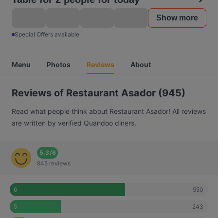
Show more
Special Offers available
Menu
Photos
Reviews
About
Reviews of Restaurant Asador (945)
Read what people think about Restaurant Asador! All reviews
are written by verified Quandoo diners.
5.3
/
6
945 reviews
550
6
243
5