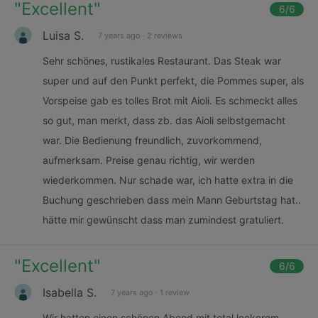
"
Excellent
"
6
/6
Luisa S.
7 years ago
·
2 reviews
Sehr schönes, rustikales Restaurant. Das Steak war
super und auf den Punkt perfekt, die Pommes super, als
Vorspeise gab es tolles Brot mit Aioli. Es schmeckt alles
so gut, man merkt, dass zb. das Aioli selbstgemacht
war. Die Bedienung freundlich, zuvorkommend,
aufmerksam. Preise genau richtig, wir werden
wiederkommen. Nur schade war, ich hatte extra in die
Buchung geschrieben dass mein Mann Geburtstag hat..
hätte mir gewünscht dass man zumindest gratuliert.
"
Excellent
"
6
/6
Isabella S.
7 years ago
·
1 review
Wir hatten einen schönen Abend mit total leckerem