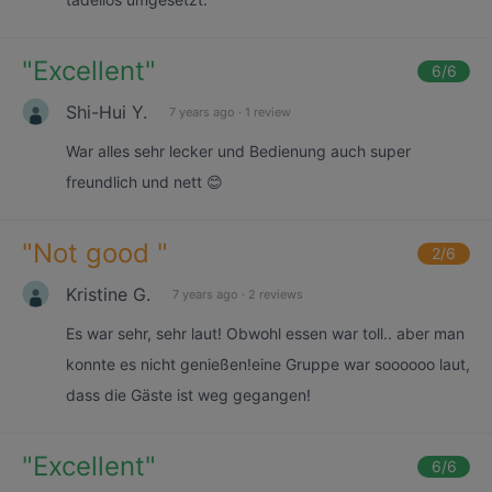
"
Excellent
"
6
/6
Shi-Hui Y.
7 years ago
·
1 review
War alles sehr lecker und Bedienung auch super
freundlich und nett 😊
"
Not good
"
2
/6
Kristine G.
7 years ago
·
2 reviews
Es war sehr, sehr laut! Obwohl essen war toll.. aber man
konnte es nicht genießen!eine Gruppe war soooooo laut,
dass die Gäste ist weg gegangen!
"
Excellent
"
6
/6