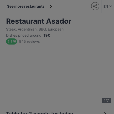
See more restaurants
EN
Restaurant Asador
Steak
,
Argentinian
,
BBQ
,
European
Dishes priced around
:
19€
945 reviews
5.3
/
6
1
/
7
Table for 2 people for today