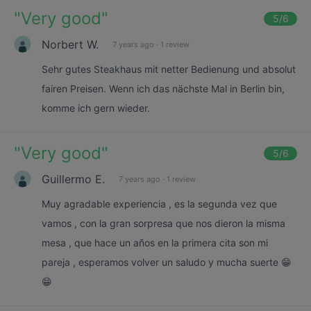
"
Very good
"
5
/6
Norbert W.
7 years ago
·
1 review
Sehr gutes Steakhaus mit netter Bedienung und absolut
fairen Preisen. Wenn ich das nächste Mal in Berlin bin,
komme ich gern wieder.
"
Very good
"
5
/6
Guillermo E.
7 years ago
·
1 review
Muy agradable experiencia , es la segunda vez que
vamos , con la gran sorpresa que nos dieron la misma
mesa , que hace un años en la primera cita son mi
pareja , esperamos volver un saludo y mucha suerte 😁
😁