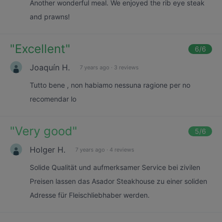
Another wonderful meal. We enjoyed the rib eye steak
and prawns!
"
Excellent
"
6
/6
Joaquín H.
7 years ago
·
3 reviews
Tutto bene , non habiamo nessuna ragione per no
recomendar lo
"
Very good
"
5
/6
Holger H.
7 years ago
·
4 reviews
Solide Qualität und aufmerksamer Service bei zivilen
Preisen lassen das Asador Steakhouse zu einer soliden
Adresse für Fleischliebhaber werden.