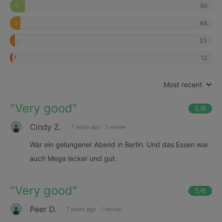
69
4
48
3
23
2
12
1
Most recent
"
Very good
"
5
/6
Cindy Z.
7 years ago
·
1 review
War ein gelungener Abend in Berlin. Und das Essen war
auch Mega lecker und gut.
"
Very good
"
5
/6
Peer D.
7 years ago
·
1 review