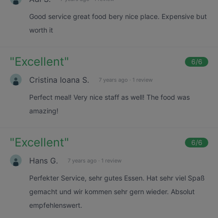
Good service great food bery nice place. Expensive but
worth it
"
Excellent
"
6
/6
Cristina Ioana S.
7 years ago
·
1 review
Perfect meal! Very nice staff as well! The food was
amazing!
"
Excellent
"
6
/6
Hans G.
7 years ago
·
1 review
Perfekter Service, sehr gutes Essen. Hat sehr viel Spaß
gemacht und wir kommen sehr gern wieder. Absolut
empfehlenswert.