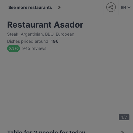
See more restaurants
EN
Restaurant Asador
Steak
,
Argentinian
,
BBQ
,
European
Dishes priced around
:
19€
945 reviews
5.3
/
6
1
/
7
Table for 2 people for today