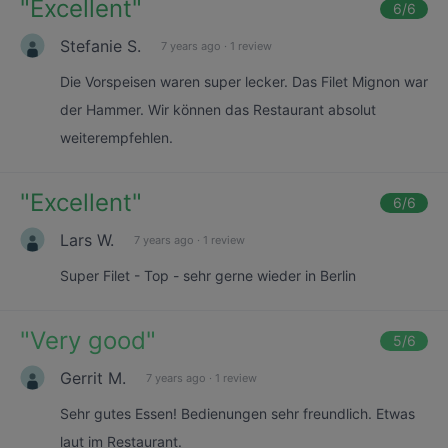
"
Excellent
"
6
/6
Stefanie S.
7 years ago
·
1 review
Die Vorspeisen waren super lecker. Das Filet Mignon war
der Hammer. Wir können das Restaurant absolut
weiterempfehlen.
"
Excellent
"
6
/6
Lars W.
7 years ago
·
1 review
Super Filet - Top - sehr gerne wieder in Berlin
"
Very good
"
5
/6
Gerrit M.
7 years ago
·
1 review
Sehr gutes Essen! Bedienungen sehr freundlich. Etwas
laut im Restaurant.