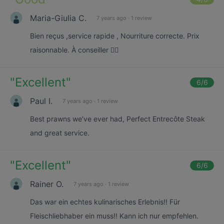
Maria-Giulia C.
7 years ago
·
1 review
Bien reçus ,service rapide , Nourriture correcte. Prix
raisonnable. À conseiller 👍🏻
"
Excellent
"
6
/6
Paul I.
7 years ago
·
1 review
Best prawns we’ve ever had, Perfect Entrecôte Steak
and great service.
"
Excellent
"
6
/6
Rainer O.
7 years ago
·
1 review
Das war ein echtes kulinarisches Erlebnis!! Für
Fleischliebhaber ein muss!! Kann ich nur empfehlen.