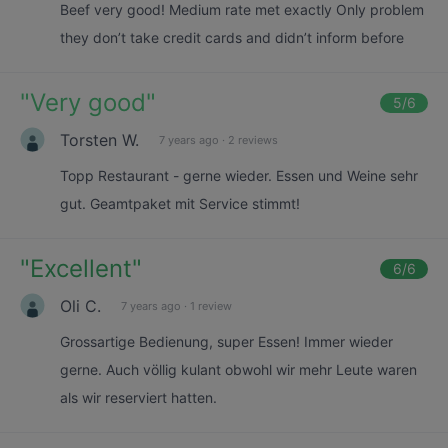
Beef very good! Medium rate met exactly Only problem
they don’t take credit cards and didn’t inform before
"
Very good
"
5
/6
Torsten W.
7 years ago
·
2 reviews
Topp Restaurant - gerne wieder. Essen und Weine sehr
gut. Geamtpaket mit Service stimmt!
"
Excellent
"
6
/6
Oli C.
7 years ago
·
1 review
Grossartige Bedienung, super Essen! Immer wieder
gerne. Auch völlig kulant obwohl wir mehr Leute waren
als wir reserviert hatten.