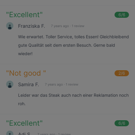
"
Excellent
"
6
/6
Franziska F.
7 years ago
·
1 review
Wie erwartet. Toller Service, tolles Essen! Gleichbleibend
gute Qualität seit dem ersten Besuch. Gerne bald
wieder!
"
Not good
"
2
/6
Samira F.
7 years ago
·
1 review
Leider war das Steak auch nach einer Reklamation noch
roh.
"
Excellent
"
6
/6
Adi S.
7 years ago
·
1 review