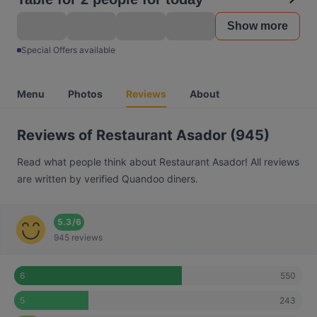
Show more
Special Offers available
Menu
Photos
Reviews
About
Reviews of Restaurant Asador (945)
Read what people think about Restaurant Asador! All reviews
are written by verified Quandoo diners.
5.3
/
6
945 reviews
550
6
243
5