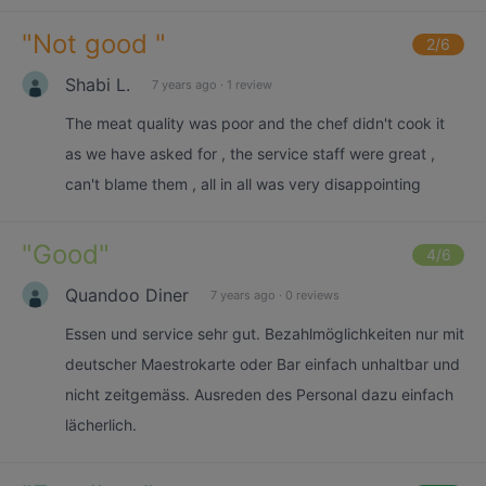
"
Not good
"
2
/6
Shabi L.
7 years ago
·
1 review
The meat quality was poor and the chef didn't cook it
as we have asked for , the service staff were great ,
can't blame them , all in all was very disappointing
"
Good
"
4
/6
Quandoo Diner
7 years ago
·
0 reviews
Essen und service sehr gut. Bezahlmöglichkeiten nur mit
deutscher Maestrokarte oder Bar einfach unhaltbar und
nicht zeitgemäss. Ausreden des Personal dazu einfach
lächerlich.