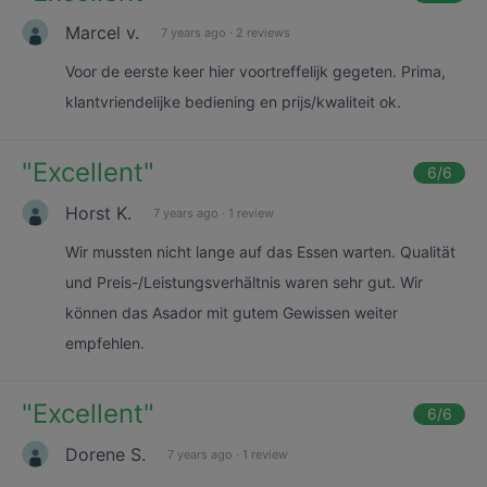
Marcel v.
7 years ago
·
2 reviews
Voor de eerste keer hier voortreffelijk gegeten. Prima,
klantvriendelijke bediening en prijs/kwaliteit ok.
"
Excellent
"
6
/6
Horst K.
7 years ago
·
1 review
Wir mussten nicht lange auf das Essen warten. Qualität
und Preis-/Leistungsverhältnis waren sehr gut. Wir
können das Asador mit gutem Gewissen weiter
empfehlen.
"
Excellent
"
6
/6
Dorene S.
7 years ago
·
1 review