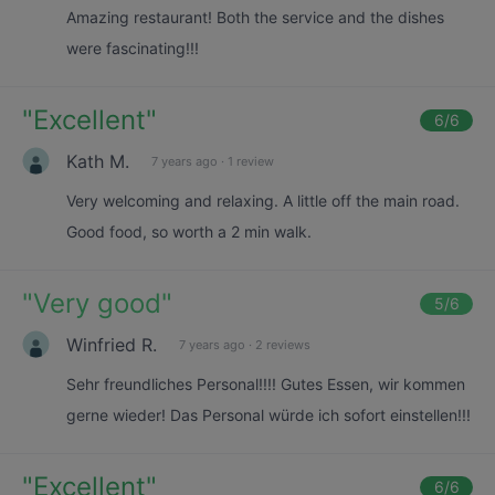
Amazing restaurant! Both the service and the dishes
were fascinating!!!
"
Excellent
"
6
/6
Kath M.
7 years ago
·
1 review
Very welcoming and relaxing. A little off the main road.
Good food, so worth a 2 min walk.
"
Very good
"
5
/6
Winfried R.
7 years ago
·
2 reviews
Sehr freundliches Personal!!!! Gutes Essen, wir kommen
gerne wieder! Das Personal würde ich sofort einstellen!!!
"
Excellent
"
6
/6