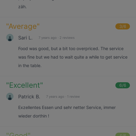
zäh.
"
Average
"
3
/6
Sari L.
7 years ago
·
2 reviews
Food was good, but a bit too overpriced. The service
was fine but we had to wait quite a while to get service
in the table.
"
Excellent
"
6
/6
Patrick B.
7 years ago
·
1 review
Exzellentes Essen und sehr netter Service, immer
wieder dorthin !
"
Good
"
4
/6