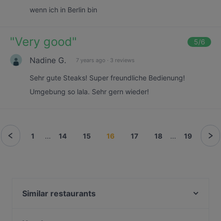
wenn ich in Berlin bin
"
Very good
"
5
/6
Nadine G.
7 years ago
·
3 reviews
Sehr gute Steaks! Super freundliche Bedienung!
Umgebung so lala. Sehr gern wieder!
1
...
14
15
16
17
18
...
19
Similar restaurants
Mama Cook