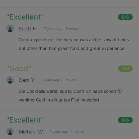
"
Excellent
"
6
/6
Scott H.
7 years ago
·
1 review
Great experience, the service was a little slow at times
but other then that great food and great experience.
"
Good
"
4
/6
Cem Y.
7 years ago
·
1 review
Die Cocktails waren super. Doch ich habe schon für
weniger Geld in ein gutes Filet investiert.
"
Excellent
"
6
/6
Michael W.
7 years ago
·
1 review