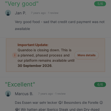
"
Very good
"
5
/6
Jan P.
7 years ago
·
1 review
Very good food - sad that credit card payment was not
awailable
Important Update:
Quandoo is closing down. This is
i
a planned, phased process and
More details
our platform remains available until
30 September 2026
.
"
Excellent
"
6
/6
Marcus B.
7 years ago
·
1 review
Das Essen war sehr lecker 😋! Besonders die Forelle 😉
😂! Wir hatten aber Iberico Steak und den Dry-Aged