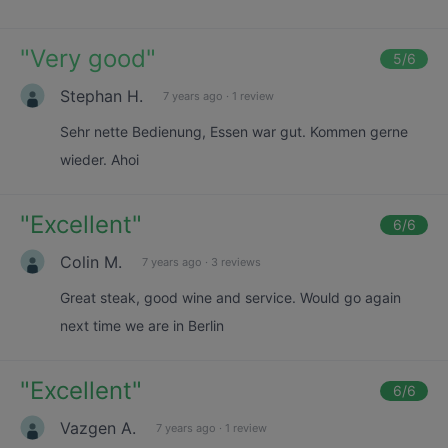
"
Very good
"
5
/6
Stephan H.
7 years ago
·
1 review
Sehr nette Bedienung, Essen war gut. Kommen gerne
wieder. Ahoi
"
Excellent
"
6
/6
Colin M.
7 years ago
·
3 reviews
Great steak, good wine and service. Would go again
next time we are in Berlin
"
Excellent
"
6
/6
Vazgen A.
7 years ago
·
1 review