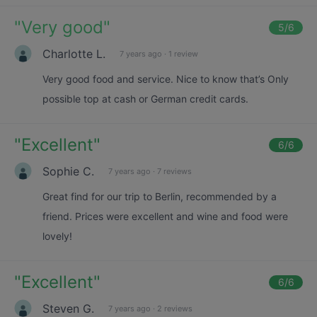
"
Very good
"
5
/6
Charlotte L.
7 years ago
·
1 review
Very good food and service. Nice to know that’s Only
possible top at cash or German credit cards.
"
Excellent
"
6
/6
Sophie C.
7 years ago
·
7 reviews
Great find for our trip to Berlin, recommended by a
friend. Prices were excellent and wine and food were
lovely!
"
Excellent
"
6
/6
Steven G.
7 years ago
·
2 reviews