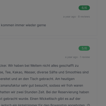
6
/6
a year ago
·
8 reviews
 Wir kommen immer wieder gerne
5
/6
a year ago
·
1 review
ecker. Wir haben bei Weitem nicht alles geschafft zu
fee, Tee, Kakao, Wasser, diverse Säfte und Smoothies sind
bereitet und an den Tisch gebracht. Am heutigen
cksmanufaktur sehr gut besucht, sodass wir froh waren
 hatten wir zwei Stunden Zeit. Bei der Reservierung haben
kt gebracht wurde. Einen Wickeltisch gibt es auf der
ns jedoch ein Hotelzimmer für den Boxenstop angeboten. :D