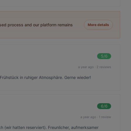
ased process and our platform remains
More details
5
/6
a year ago
·
2 reviews
Frühstück in ruhiger Atmosphäre. Gerne wieder!
6
/6
a year ago
·
1 review
 (wir hatten reserviert). Freunlicher, aufmerksamer