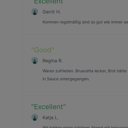
"
Excellent
"
Gerrit H.
Kommen regelmäßig sind so gut wie immer seh
"
Good
"
Regina R.
Waren zufrieden. Bruscetta lecker, Brot hätte
in Sauce untergegangen.
"
Excellent
"
Katja L.
Wir hatten einen schönen Abend mit hervorr