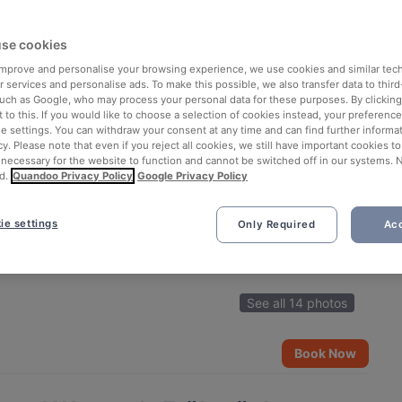
se cookies
 improve and personalise your browsing experience, we use cookies and similar tec
 services and personalise ads. To make this possible, we also transfer data to third
such as Google, who may process your personal data for these purposes. By clicking 
 to this. If you would like to choose a selection of cookies instead, your preferenc
ie settings. You can withdraw your consent at any time and can find further informat
cy. Please note that even if you reject all cookies, we still have important cookies t
 necessary for the website to function and cannot be switched off in our systems. 
d.
Quandoo Privacy Policy
Google Privacy Policy
ie settings
Only Required
Acc
See all 14 photos
Book Now