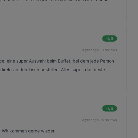
6
/6
a year ago
·
3 reviews
e, eine super Auswahl beim Buffet, bei dem jede Person
direkt an den Tisch bestellen. Alles super, das beste
6
/6
a year ago
·
4 reviews
r. Wir kommen gerne wieder.