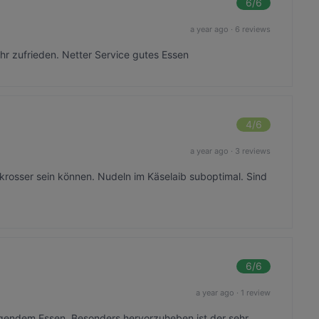
6
/6
a year ago
·
6 reviews
r zufrieden. Netter Service gutes Essen
4
/6
a year ago
·
3 reviews
 krosser sein können. Nudeln im Käselaib suboptimal. Sind
6
/6
a year ago
·
1 review
agendem Essen. Besonders hervorzuheben ist der sehr