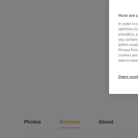
How we u
In order to
optimise our
providers, 
you consent
within cook
Privacy Poli
cookies are
data is save
Open cook
Photos
Reviews
About