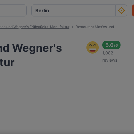
'es und Wegner's Frühstücks-Manufaktur
Restaurant Max'es und
nd Wegner's
5.6
/
6
1,082
tur
reviews