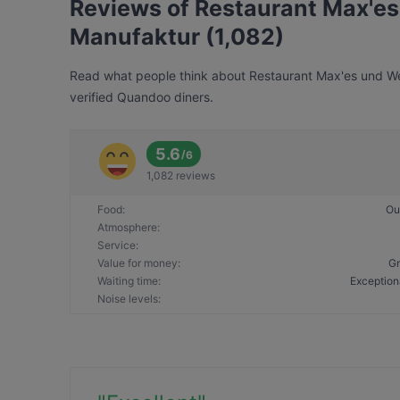
Reviews of Restaurant Max'e
Manufaktur (1,082)
Read what people think about Restaurant Max'es und Weg
verified Quandoo diners.
5.6
/
6
1,082 reviews
Food
:
Ou
Atmosphere
:
Service
:
Value for money
:
Gr
Waiting time
:
Exception
Noise levels
: