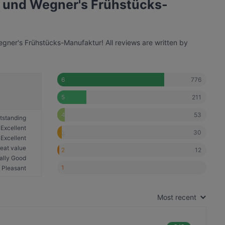
s und Wegner's Frühstücks-
ner's Frühstücks-Manufaktur! All reviews are written by
776
6
211
5
53
4
tstanding
Excellent
30
3
Excellent
eat value
12
2
ally Good
1
Pleasant
Most recent