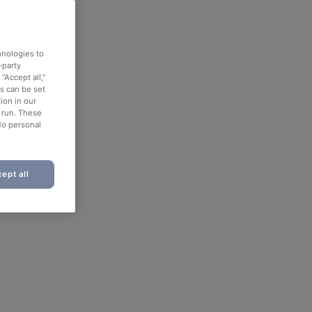
hnologies to
-party
“Accept all,”
es can be set
ion in our
o run. These
No personal
ept all