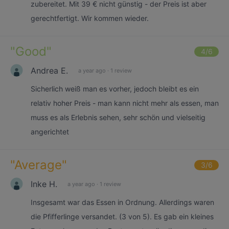
zubereitet. Mit 39 € nicht günstig - der Preis ist aber
gerechtfertigt. Wir kommen wieder.
"
Good
"
4
/6
Andrea E.
a year ago
·
1 review
Sicherlich weiß man es vorher, jedoch bleibt es ein
relativ hoher Preis - man kann nicht mehr als essen, man
muss es als Erlebnis sehen, sehr schön und vielseitig
angerichtet
"
Average
"
3
/6
Inke H.
a year ago
·
1 review
Insgesamt war das Essen in Ordnung. Allerdings waren
die Pfifferlinge versandet. (3 von 5). Es gab ein kleines