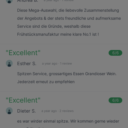
Diese Mega-Auswahl, die liebevolle Zusammenstellung
der Angebots & der stets freundliche und aufmerksame
Service sind die Gründe, weshalb diese
Frühstücksmanufaktur meine klare No.1 ist !
"
Excellent
"
6
/6
Esther S.
a year ago
·
1 review
Spitzen Service, grossartiges Essen Grandioser Wein.
Jederzeit erneut zu empfehlen
"
Excellent
"
6
/6
Dieter S.
a year ago
·
2 reviews
es war wirder einmal spitze. Wir kommen gerne wieder