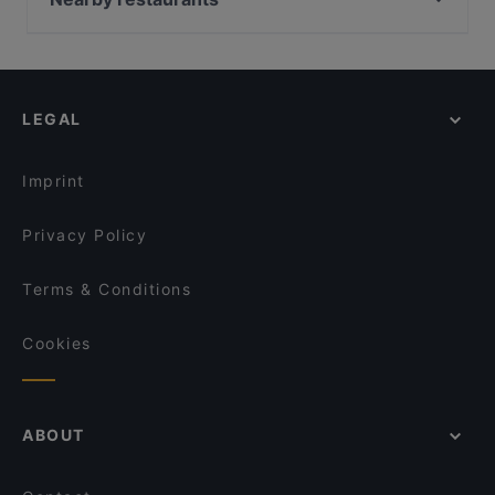
Tandure am Pelikanplatz
Kale Restaurant
Hdmona Bar Restaurant
Rembetiko
TresOr
Sindo
LEGAL
Tandure im Königlichen Pferdestall
Nuovo Restaurant
Imprint
KAZUMI Sushi Manufaktur
Kumkapi
Privacy Policy
Terms & Conditions
Cookies
ABOUT