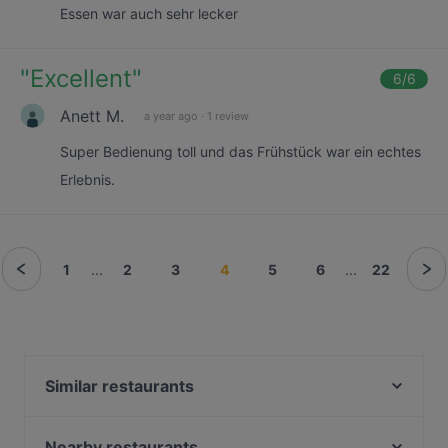
Essen war auch sehr lecker
"
Excellent
"
6
/6
Anett M.
a year ago
·
1 review
Super Bedienung toll und das Frühstück war ein echtes
Erlebnis.
1
...
2
3
4
5
6
...
22
Similar restaurants
Siros Pizza
Esty's Taste
Nearby restaurants