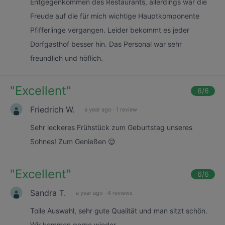
Entgegenkommen des Restaurants, allerdings war die
Freude auf die für mich wichtige Hauptkomponente
Pfifferlinge vergangen. Leider bekommt es jeder
Dorfgasthof besser hin. Das Personal war sehr
freundlich und höflich.
"
Excellent
"
6
/6
Friedrich W.
a year ago
·
1 review
Sehr leckeres Frühstück zum Geburtstag unseres
Sohnes! Zum Genießen 😌
"
Excellent
"
6
/6
Sandra T.
a year ago
·
4 reviews
Tolle Auswahl, sehr gute Qualität und man sitzt schön.
Wir kommen gerne wieder.