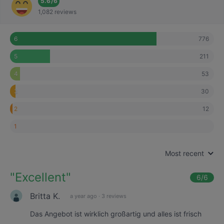
5.6
/
6
1,082 reviews
776
6
211
5
53
4
30
3
12
2
1
Most recent
"
Excellent
"
6
/6
Britta K.
a year ago
·
3 reviews
Das Angebot ist wirklich großartig und alles ist frisch