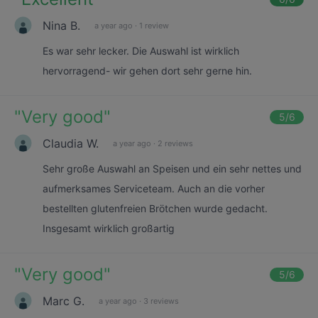
Nina B.
a year ago
·
1 review
Es war sehr lecker. Die Auswahl ist wirklich
hervorragend- wir gehen dort sehr gerne hin.
"
Very good
"
5
/6
Claudia W.
a year ago
·
2 reviews
Sehr große Auswahl an Speisen und ein sehr nettes und
aufmerksames Serviceteam. Auch an die vorher
bestellten glutenfreien Brötchen wurde gedacht.
Insgesamt wirklich großartig
"
Very good
"
5
/6
Marc G.
a year ago
·
3 reviews