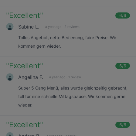
"
Excellent
"
6
/6
Sabine L.
a year ago
·
2 reviews
Tolles Angebot, nette Bedienung, faire Preise. Wir
kommen gern wieder.
"
Excellent
"
6
/6
Angelina F.
a year ago
·
1 review
Super 5 Gang Menü, alles wurde gleichzeitig gebracht,
toll für eine schnelle Mittagspause. Wir kommen gerne
wieder.
"
Excellent
"
6
/6
Andrea B.
a year ago
·
1 review