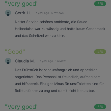
"
Very good
"
5
/6
Gerrit H.
a year ago
·
6 reviews
Netter Service schönes Ambiente, die Sauce
Hollondaise war zu wässrig und hatte kaum Geschmack
und das Schnitzel war zu klein.
"
Good
"
4
/6
Claudia M.
a year ago
·
1 review
Das Frühstück ist sehr umfangreich und appetitlich
angerichtet. Das Personal ist freundlich, aufmerksam
und hilfsbereit. Einziges Minus für uns:Toiletten sind für
Rollstuhlfahrer zu eng und damit nicht benutzbar.
"
Very good
"
5
/6