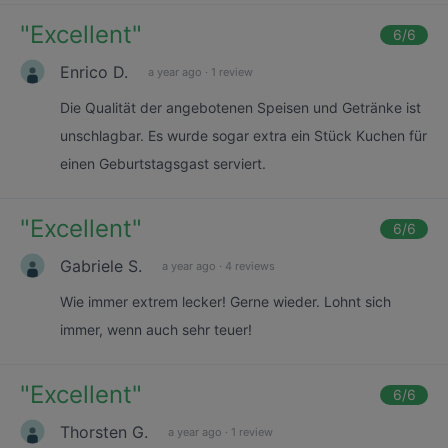
"
Excellent
"
6
/6
Enrico D.
a year ago
·
1 review
Die Qualität der angebotenen Speisen und Getränke ist
unschlagbar. Es wurde sogar extra ein Stück Kuchen für
einen Geburtstagsgast serviert.
"
Excellent
"
6
/6
Gabriele S.
a year ago
·
4 reviews
Wie immer extrem lecker! Gerne wieder. Lohnt sich
immer, wenn auch sehr teuer!
"
Excellent
"
6
/6
Thorsten G.
a year ago
·
1 review