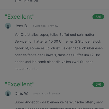
zum Frühstück
"
Excellent
"
6
/6
Jens B.
a year ago
·
1 review
Vor Ort ist alles super, tolles Buffet und sehr netter
Service. Ich hatte für 10:30 Uhr einen 2 Stunden Block
gebucht, so wie es üblich ist. Leider habe ich überlesen
oder es fehlte der Hinweis, dass das Buffet um 12 Uhr
endet und ich somit nicht die vollen zwei Stunden
nutzen konnte.
"
Excellent
"
6
/6
Diris W.
a year ago
·
2 reviews
Super Angebot - da bleiben keine Wünsche offen ; sehr
lecker ! Angenehmes Ambiente und freundlicher Service