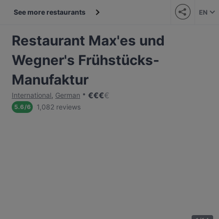
See more restaurants
EN
Restaurant Max'es und
Wegner's Frühstücks-
Manufaktur
€
€
€
€
International
,
German
1,082 reviews
5.6
/
6