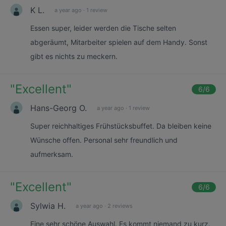
K L.
a year ago
·
1 review
Essen super, leider werden die Tische selten
abgeräumt, Mitarbeiter spielen auf dem Handy. Sonst
gibt es nichts zu meckern.
"
Excellent
"
6
/6
Hans-Georg O.
a year ago
·
1 review
Super reichhaltiges Frühstücksbuffet. Da bleiben keine
Wünsche offen. Personal sehr freundlich und
aufmerksam.
"
Excellent
"
6
/6
Sylwia H.
a year ago
·
2 reviews
Eine sehr schöne Auswahl. Es kommt niemand zu kurz.