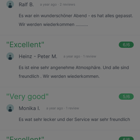
Ralf B.
a year ago
·
2 reviews
Es war ein wunderschöner Abend - es hat alles gepasst.
Wir werden wiederkommen ..........
"
Excellent
"
6
/6
Heinz - Peter M.
a year ago
·
1 review
Es ist eine sehr angenehme Atmosphäre. Und alle sind
freundlich . Wir werden wiederkommen.
"
Very good
"
5
/6
Monika I.
a year ago
·
1 review
Es wat sehr lecker und der Service war sehr freundlich
"
Excellent
"
6
/6