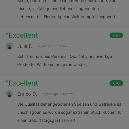
Beste, das ich bisher in einem Hotel erlebt habe. Sehr
frische, vielfältige und liebevoll angerichtete
Lebensmittel. Eindeutig eine Weiterempfehlung wert.
"
Excellent
"
6
/6
Julia F.
a year ago
·
1 review
Sehr freundliches Personal. Qualitativ hochwertige
Produkte. Wir kommen gerne wieder.
"
Excellent
"
6
/6
Enrico D.
a year ago
·
1 review
Die Qualität der angebotenen Speisen und Getränke ist
unschlagbar. Es wurde sogar extra ein Stück Kuchen für
einen Geburtstagsgast serviert.