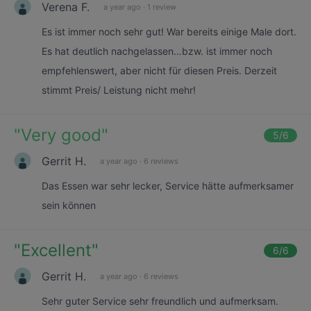
Verena F.
a year ago
·
1 review
Es ist immer noch sehr gut! War bereits einige Male dort.
Es hat deutlich nachgelassen…bzw. ist immer noch
empfehlenswert, aber nicht für diesen Preis. Derzeit
stimmt Preis/ Leistung nicht mehr!
"
Very good
"
5
/6
Gerrit H.
a year ago
·
6 reviews
Das Essen war sehr lecker, Service hätte aufmerksamer
sein können
"
Excellent
"
6
/6
Gerrit H.
a year ago
·
6 reviews
Sehr guter Service sehr freundlich und aufmerksam.