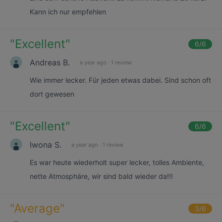
Kann ich nur empfehlen
"
Excellent
"
6
/6
Andreas B.
a year ago
·
1 review
Wie immer lecker. Für jeden etwas dabei. Sind schon oft
dort gewesen
"
Excellent
"
6
/6
Iwona S.
a year ago
·
1 review
Es war heute wiederholt super lecker, tolles Ambiente,
nette Atmosphäre, wir sind bald wieder da!!!
"
Average
"
3
/6