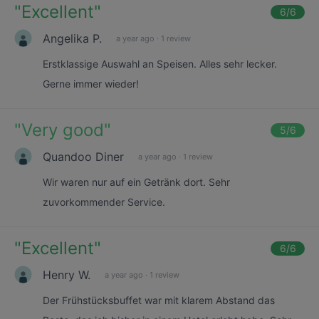
"
Excellent
"
6
/6
Angelika P.
a year ago
·
1 review
Erstklassige Auswahl an Speisen. Alles sehr lecker.
Gerne immer wieder!
"
Very good
"
5
/6
Quandoo Diner
a year ago
·
1 review
Wir waren nur auf ein Getränk dort. Sehr
zuvorkommender Service.
"
Excellent
"
6
/6
Henry W.
a year ago
·
1 review
Der Frühstücksbuffet war mit klarem Abstand das