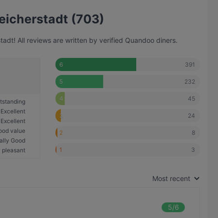
eicherstadt (703)
dt! All reviews are written by verified Quandoo diners.
391
6
232
5
45
4
tstanding
Excellent
24
3
Excellent
ood value
8
2
ally Good
3
1
 pleasant
Most recent
5
/6