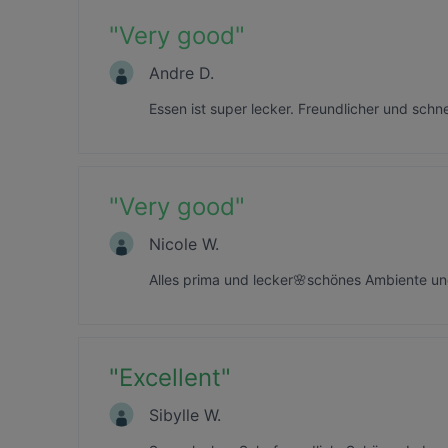
"
Very good
"
Andre D.
Essen ist super lecker. Freundlicher und schn
"
Very good
"
Nicole W.
Alles prima und lecker🌸schönes Ambiente und
"
Excellent
"
Sibylle W.