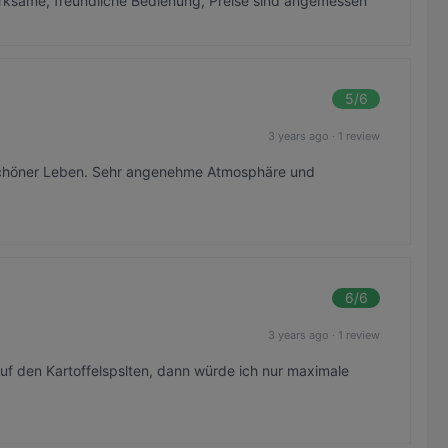
ksame, freundliche Bedienung, Preise sind angemessen
5
/6
3 years ago
·
1 review
 Schöner Leben. Sehr angenehme Atmosphäre und
6
/6
3 years ago
·
1 review
uf den Kartoffelspslten, dann würde ich nur maximale