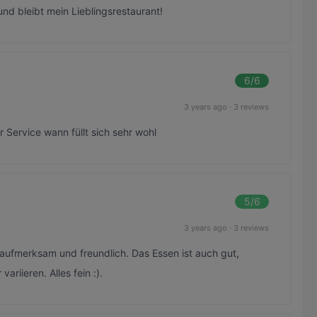
t und bleibt mein Lieblingsrestaurant!
6
/6
3 years ago
·
3 reviews
 Service wann füllt sich sehr wohl
5
/6
3 years ago
·
3 reviews
aufmerksam und freundlich. Das Essen ist auch gut,
riieren. Alles fein :).