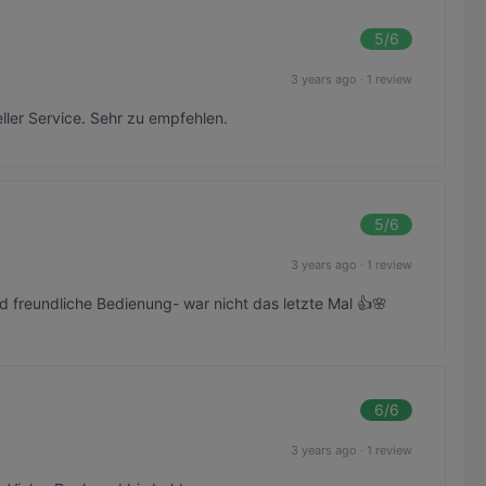
5
/6
3 years ago
·
1 review
eller Service. Sehr zu empfehlen.
5
/6
3 years ago
·
1 review
 freundliche Bedienung- war nicht das letzte Mal 👍🌸
6
/6
3 years ago
·
1 review