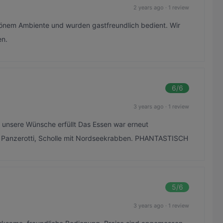
2 years ago
·
1 review
hönem Ambiente und wurden gastfreundlich bedient. Wir
en.
6
/6
3 years ago
·
1 review
l unsere Wünsche erfüllt Das Essen war erneut
e, Panzerotti, Scholle mit Nordseekrabben. PHANTASTISCH
5
/6
3 years ago
·
1 review