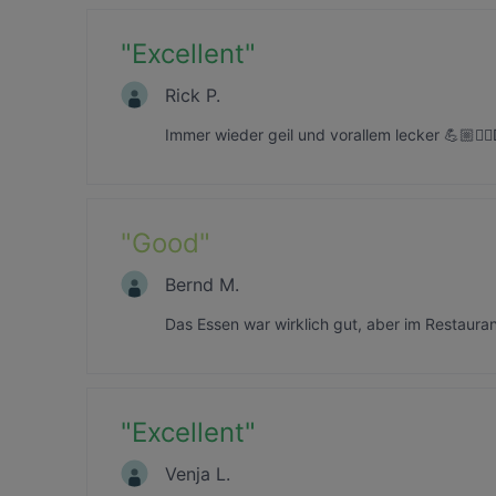
"
Excellent
"
Rick P.
Immer wieder geil und vorallem lecker 💪🏼☝
"
Good
"
Bernd M.
Das Essen war wirklich gut, aber im Restaurant
"
Excellent
"
Venja L.