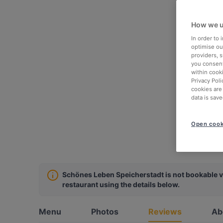
How we u
In order to
optimise our
providers, 
you consent
within cook
Privacy Poli
cookies are
data is save
Open cook
Schönes Leben Speicherstadt is not bookable v
restaurant using the details below.
Menu
Photos
Reviews
Ab