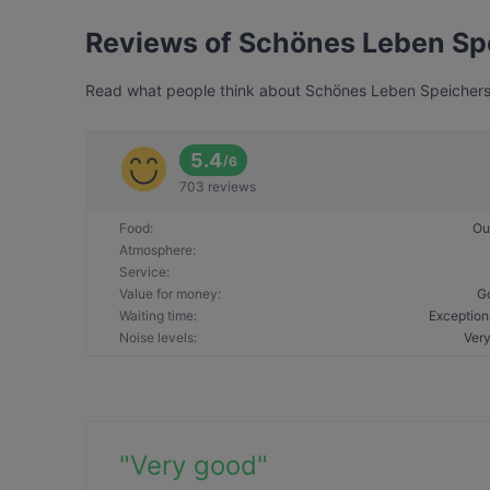
Reviews of Schönes Leben Sp
Read what people think about Schönes Leben Speichersta
5.4
/
6
703 reviews
Food
:
Ou
Atmosphere
:
Service
:
Value for money
:
G
Waiting time
:
Exception
Noise levels
:
Very
"
Very good
"