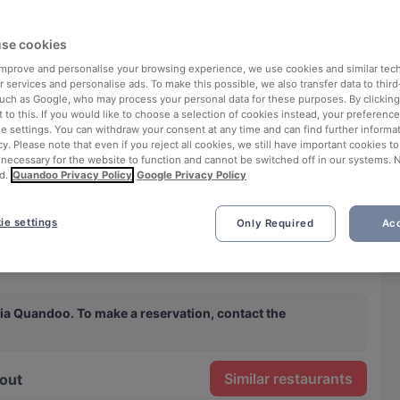
se cookies
 improve and personalise your browsing experience, we use cookies and similar tec
 services and personalise ads. To make this possible, we also transfer data to third
such as Google, who may process your personal data for these purposes. By clicking 
 to this. If you would like to choose a selection of cookies instead, your preferenc
ie settings. You can withdraw your consent at any time and can find further informat
cy. Please note that even if you reject all cookies, we still have important cookies t
 necessary for the website to function and cannot be switched off in our systems. 
d.
Quandoo Privacy Policy
Google Privacy Policy
ie settings
Only Required
Acc
See all 9 photos
ia Quandoo. To make a reservation, contact the
Similar restaurants
out