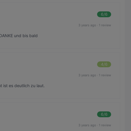
6
/6
3 years ago
·
1 review
DANKE und bis bald
4
/6
3 years ago
·
1 review
 ist es deutlich zu laut.
6
/6
3 years ago
·
1 review