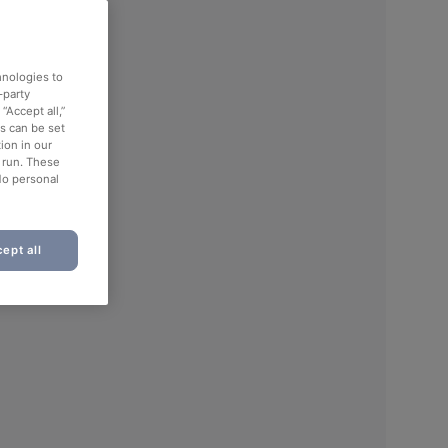
hnologies to
-party
“Accept all,”
es can be set
ion in our
o run. These
No personal
ept all