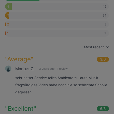
45
4
24
3
8
2
3
1
Most recent
"
Average
"
3
/6
Markus Z.
2 years ago
·
1 review
sehr netter Service tolles Ambiente zu laute Musik
fragwürdiges Video habe noch nie so schlechte Scholle
gegessen
"
Excellent
"
6
/6