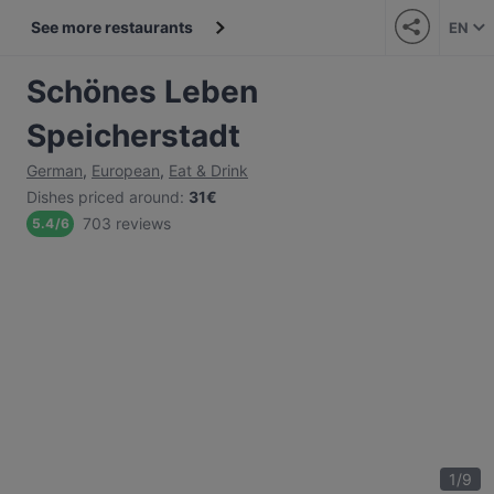
See more restaurants
EN
Schönes Leben
Speicherstadt
German
,
European
,
Eat & Drink
Dishes priced around
:
31€
703 reviews
5.4
/
6
1
/
9