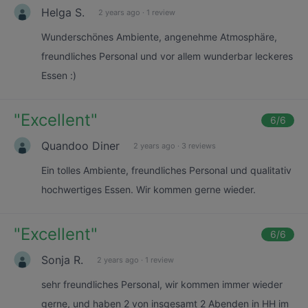
Helga S.
2 years ago
·
1 review
Wunderschönes Ambiente, angenehme Atmosphäre,
freundliches Personal und vor allem wunderbar leckeres
Essen :)
"
Excellent
"
6
/6
Quandoo Diner
2 years ago
·
3 reviews
Ein tolles Ambiente, freundliches Personal und qualitativ
hochwertiges Essen. Wir kommen gerne wieder.
"
Excellent
"
6
/6
Sonja R.
2 years ago
·
1 review
sehr freundliches Personal, wir kommen immer wieder
gerne, und haben 2 von insgesamt 2 Abenden in HH im