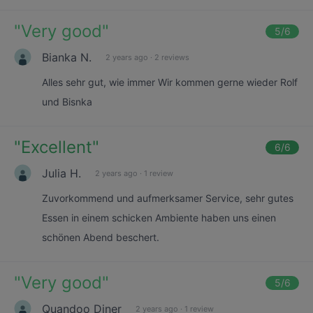
"
Very good
"
5
/6
Bianka N.
2 years ago
·
2 reviews
Alles sehr gut, wie immer Wir kommen gerne wieder Rolf
und Bisnka
"
Excellent
"
6
/6
Julia H.
2 years ago
·
1 review
Zuvorkommend und aufmerksamer Service, sehr gutes
Essen in einem schicken Ambiente haben uns einen
schönen Abend beschert.
"
Very good
"
5
/6
Quandoo Diner
2 years ago
·
1 review