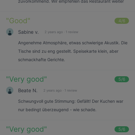
zuvorkommend. Wir empfehlen das Restaurant weiter
"
Good
"
4
/6
Sabine v.
2 years ago
·
1 review
Angenehme Atmosphäre, etwas schwierige Akustik. Die
Tische sind zu eng gestellt. Speisekarte klein, aber
schmackhafte Gerichte.
"
Very good
"
5
/6
Beate N.
2 years ago
·
1 review
Schwungvoll gute Stimmung: Gefällt! Der Kuchen war
nur bedingt überzeugend - wie schade.
"
Very good
"
5
/6