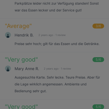
Parkplätze leider nicht zur Verfügung standen! Sonst
war das Essen lecker und der Service gut!
"
Average
"
3
/6
Hendrik B.
2 years ago
·
1 review
Preise sehr hoch; gilt für das Essen und die Getränke.
"
Very good
"
5
/6
Mary Anne R.
2 years ago
·
1 review
Ausgesuchte Karte. Sehr lecke. Teure Preise. Aber für
die Lage wirklich angemessen. Ambiente und
Bedienung sehr gut.
"
Very good
"
5
/6