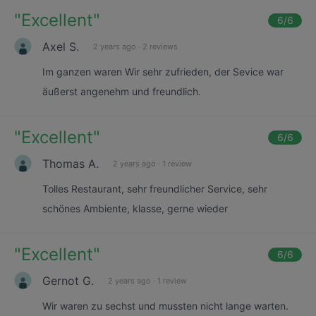
"
Excellent
"
6
/6
Axel S.
2 years ago
·
2 reviews
Im ganzen waren Wir sehr zufrieden, der Sevice war
äußerst angenehm und freundlich.
"
Excellent
"
6
/6
Thomas A.
2 years ago
·
1 review
Tolles Restaurant, sehr freundlicher Service, sehr
schönes Ambiente, klasse, gerne wieder
"
Excellent
"
6
/6
Gernot G.
2 years ago
·
1 review
Wir waren zu sechst und mussten nicht lange warten.