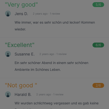
"
Very good
"
5
/6
Jens D.
2 years ago
·
1 review
Wie immer, war es sehr schön und lecker! Kommen
wieder.
"
Excellent
"
6
/6
Susanne E.
2 years ago
·
1 review
Ein sehr schöner Abend in einem sehr schönen
Ambiente im Schönes Leben.
"
Not good
"
2
/6
Harald B.
2 years ago
·
1 review
Wir wurden schlichtweg vergessen und es gab keine