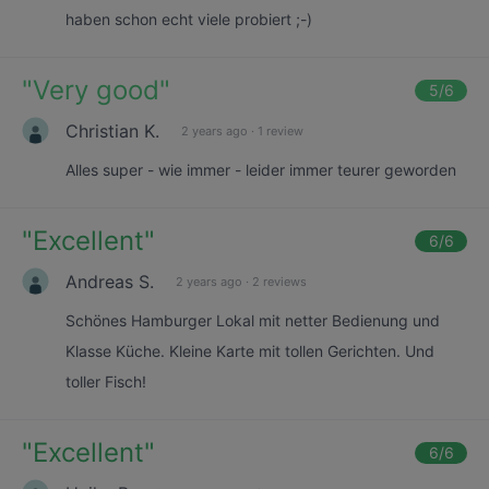
haben schon echt viele probiert ;-)
"
Very good
"
5
/6
Christian K.
2 years ago
·
1 review
Alles super - wie immer - leider immer teurer geworden
"
Excellent
"
6
/6
Andreas S.
2 years ago
·
2 reviews
Schönes Hamburger Lokal mit netter Bedienung und
Klasse Küche. Kleine Karte mit tollen Gerichten. Und
toller Fisch!
"
Excellent
"
6
/6