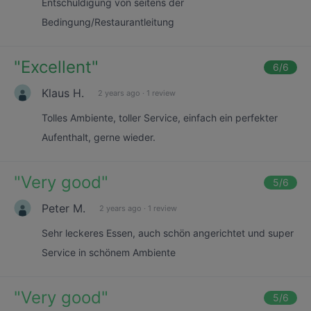
Entschuldigung von seitens der
Bedingung/Restaurantleitung
"
Excellent
"
6
/6
Klaus H.
2 years ago
·
1 review
Tolles Ambiente, toller Service, einfach ein perfekter
Aufenthalt, gerne wieder.
"
Very good
"
5
/6
Peter M.
2 years ago
·
1 review
Sehr leckeres Essen, auch schön angerichtet und super
Service in schönem Ambiente
"
Very good
"
5
/6