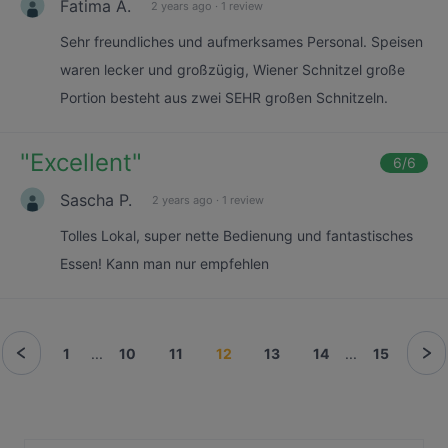
Fatima A.
2 years ago
·
1 review
Sehr freundliches und aufmerksames Personal. Speisen
waren lecker und großzügig, Wiener Schnitzel große
Portion besteht aus zwei SEHR großen Schnitzeln.
"
Excellent
"
6
/6
Sascha P.
2 years ago
·
1 review
Tolles Lokal, super nette Bedienung und fantastisches
Essen! Kann man nur empfehlen
1
...
10
11
12
13
14
...
15