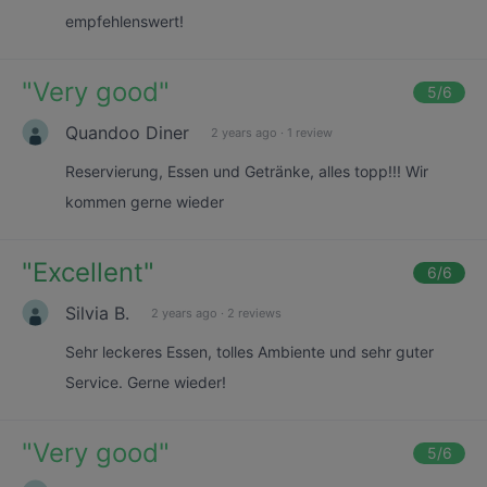
empfehlenswert!
"
Very good
"
5
/6
Quandoo Diner
2 years ago
·
1 review
Reservierung, Essen und Getränke, alles topp!!! Wir
kommen gerne wieder
"
Excellent
"
6
/6
Silvia B.
2 years ago
·
2 reviews
Sehr leckeres Essen, tolles Ambiente und sehr guter
Service. Gerne wieder!
"
Very good
"
5
/6