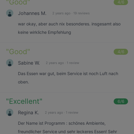
"
Good
"
4
/6
Johannes M.
2 years ago
·
19 reviews
war okay, aber auch nix besonderes. insgesamt also
keine wirkliche Empfehlung
"
Good
"
4
/6
Sabine W.
2 years ago
·
1 review
Das Essen war gut, beim Service ist noch Luft nach
oben.
"
Excellent
"
6
/6
Regina K.
2 years ago
·
1 review
Der Name ist Programm : schönes Ambiente,
freundlicher Service und sehr leckeres Essen! Sehr