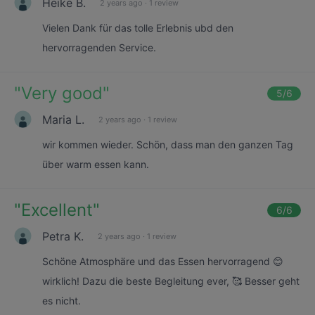
Heike B.
2 years ago
·
1 review
Vielen Dank für das tolle Erlebnis ubd den
hervorragenden Service.
"
Very good
"
5
/6
Maria L.
2 years ago
·
1 review
wir kommen wieder. Schön, dass man den ganzen Tag
über warm essen kann.
"
Excellent
"
6
/6
Petra K.
2 years ago
·
1 review
Schöne Atmosphäre und das Essen hervorragend 😊
wirklich! Dazu die beste Begleitung ever, 🥰 Besser geht
es nicht.