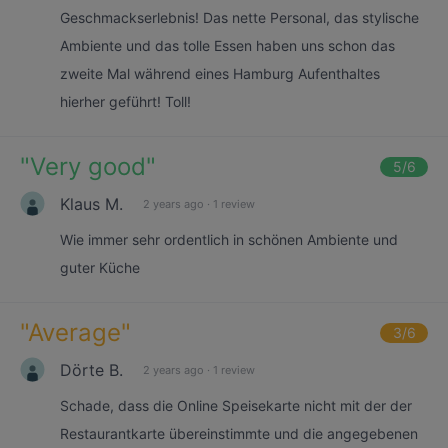
Geschmackserlebnis! Das nette Personal, das stylische
Ambiente und das tolle Essen haben uns schon das
zweite Mal während eines Hamburg Aufenthaltes
hierher geführt! Toll!
"
Very good
"
5
/6
Klaus M.
2 years ago
·
1 review
Wie immer sehr ordentlich in schönen Ambiente und
guter Küche
"
Average
"
3
/6
Dörte B.
2 years ago
·
1 review
Schade, dass die Online Speisekarte nicht mit der der
Restaurantkarte übereinstimmte und die angegebenen