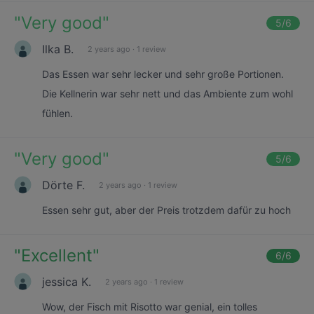
"
Very good
"
5
/6
Ilka B.
2 years ago
·
1 review
Das Essen war sehr lecker und sehr große Portionen.
Die Kellnerin war sehr nett und das Ambiente zum wohl
fühlen.
"
Very good
"
5
/6
Dörte F.
2 years ago
·
1 review
Essen sehr gut, aber der Preis trotzdem dafür zu hoch
"
Excellent
"
6
/6
jessica K.
2 years ago
·
1 review
Wow, der Fisch mit Risotto war genial, ein tolles