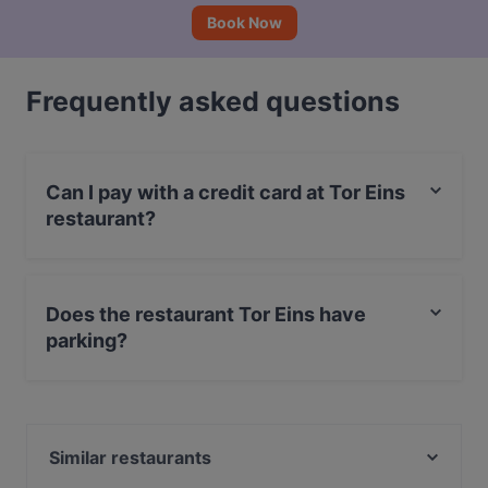
Book Now
Frequently asked questions
Can I pay with a credit card at Tor Eins
restaurant?
Yes, you can pay with Visa, MasterCard, Debit /
Maestro Card.
Does the restaurant Tor Eins have
parking?
Yes, the restaurant Tor Eins has Street Parking.
Similar restaurants