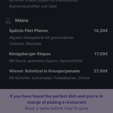
servieren unsere Steaks mit Kräuterbutter,
Rosmarinkartoffeln und Salat
Mains
Spätzle Filet Pfanne
14,20€
Allgäuer Käsespätzle mit geschmälzten
Zwiebeln, Blattsalat
Königsberger Klopse
17,00€
Mit Sauce, gebratene Kapern, Salzkartoffeln
Wiener Schnitzel in Knusperpanade
27,00€
Mit Kartoffel- Gurkensalat, Preiselbeeren, Zitrone
If you have found the perfect dish and you're in
charge of picking a restaurant
Book a table before they’re gone