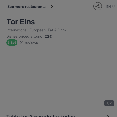
See more restaurants
EN
Tor Eins
International
,
European
,
Eat & Drink
Dishes priced around
:
22€
91 reviews
5.3
/
6
1
/
7
Table for 2 people for today