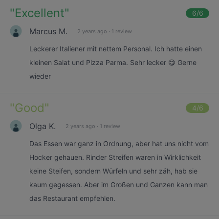
"
Excellent
"
6
/6
Marcus M.
2 years ago
·
1 review
Leckerer Italiener mit nettem Personal. Ich hatte einen
kleinen Salat und Pizza Parma. Sehr lecker 😋 Gerne
wieder
"
Good
"
4
/6
Olga K.
2 years ago
·
1 review
Das Essen war ganz in Ordnung, aber hat uns nicht vom
Hocker gehauen. Rinder Streifen waren in Wirklichkeit
keine Steifen, sondern Würfeln und sehr zäh, hab sie
kaum gegessen. Aber im Großen und Ganzen kann man
das Restaurant empfehlen.