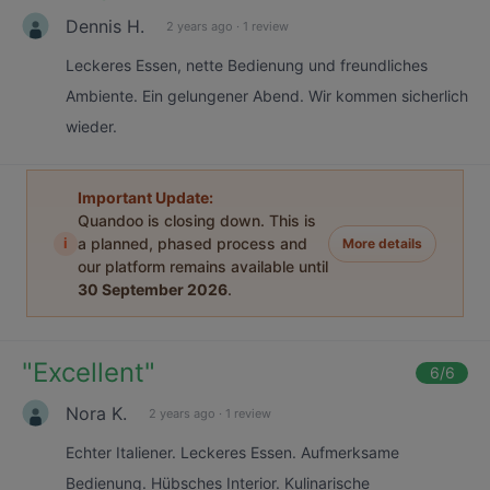
Dennis H.
2 years ago
·
1 review
Leckeres Essen, nette Bedienung und freundliches
Ambiente. Ein gelungener Abend. Wir kommen sicherlich
wieder.
Important Update:
Quandoo is closing down. This is
i
a planned, phased process and
More details
our platform remains available until
30 September 2026
.
"
Excellent
"
6
/6
Nora K.
2 years ago
·
1 review
Echter Italiener. Leckeres Essen. Aufmerksame
Bedienung. Hübsches Interior. Kulinarische