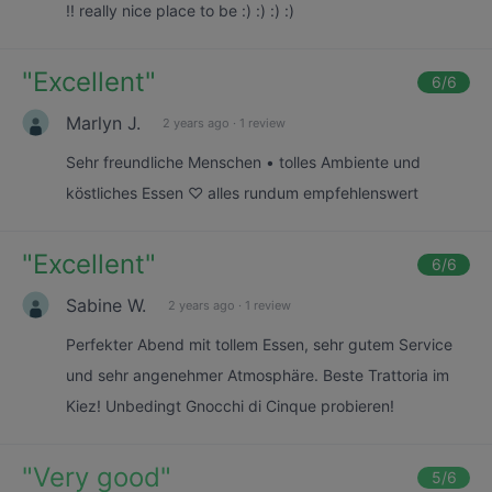
!! really nice place to be :) :) :) :)
"
Excellent
"
6
/6
Marlyn J.
2 years ago
·
1 review
Sehr freundliche Menschen • tolles Ambiente und
köstliches Essen ♡ alles rundum empfehlenswert
"
Excellent
"
6
/6
Sabine W.
2 years ago
·
1 review
Perfekter Abend mit tollem Essen, sehr gutem Service
und sehr angenehmer Atmosphäre. Beste Trattoria im
Kiez! Unbedingt Gnocchi di Cinque probieren!
"
Very good
"
5
/6