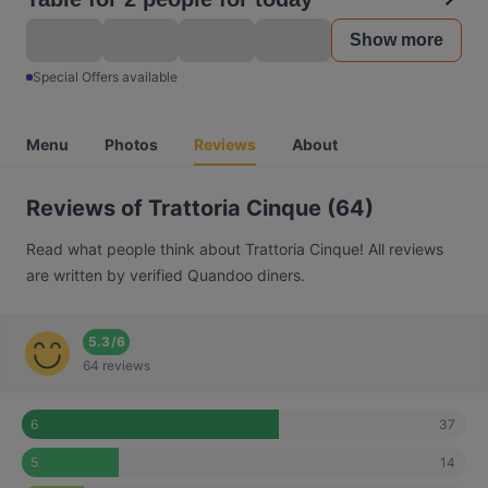
Show more
Special Offers available
Menu
Photos
Reviews
About
Reviews of Trattoria Cinque (64)
Read what people think about Trattoria Cinque! All reviews
are written by verified Quandoo diners.
5.3
/
6
64 reviews
37
6
14
5