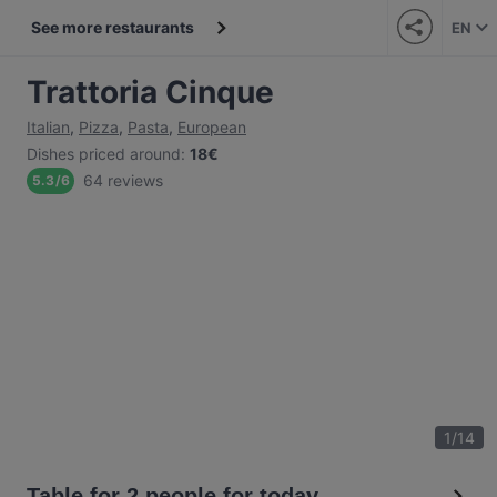
See more restaurants
EN
Trattoria Cinque
Italian
,
Pizza
,
Pasta
,
European
Dishes priced around
:
18€
64 reviews
5.3
/
6
1
/
14
Table for 2 people for today