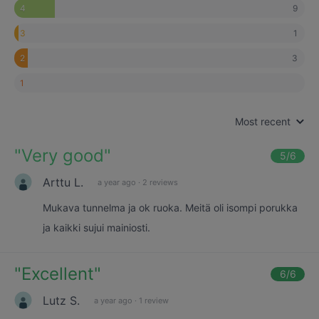
9
4
1
3
3
2
1
Most recent
"
Very good
"
5
/6
Arttu L.
a year ago
·
2 reviews
Mukava tunnelma ja ok ruoka. Meitä oli isompi porukka
ja kaikki sujui mainiosti.
"
Excellent
"
6
/6
Lutz S.
a year ago
·
1 review