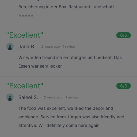
Bereicherung in der Boxi Restaurant Landschaft.
⭐️⭐️⭐️⭐️⭐️
"
Excellent
"
6
/6
Jana B.
2 years ago
·
1 review
Wir wurden freundlich empfangen und bedient. Das
Essen war sehr lecker.
"
Excellent
"
6
/6
Saleel S.
2 years ago
·
1 review
The food was excellent, we liked the decor and
ambience. Service from Jürgen was also friendly and
attentive. Will definitely come here again.