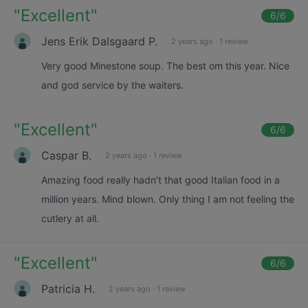
"
Excellent
"
6
/6
Jens Erik Dalsgaard P.
2 years ago
·
1 review
Very good Minestone soup. The best om this year. Nice
and god service by the waiters.
"
Excellent
"
6
/6
Caspar B.
2 years ago
·
1 review
Amazing food really hadn’t that good Italian food in a
million years. Mind blown. Only thing I am not feeling the
cutlery at all.
"
Excellent
"
6
/6
Patricia H.
2 years ago
·
1 review