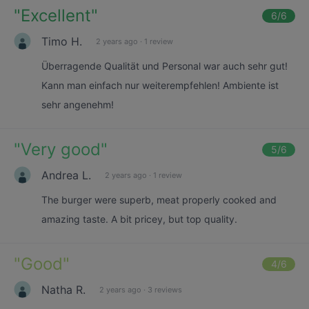
"
Excellent
"
6
/6
Timo H.
2 years ago
·
1 review
Überragende Qualität und Personal war auch sehr gut!
Kann man einfach nur weiterempfehlen! Ambiente ist
sehr angenehm!
"
Very good
"
5
/6
Andrea L.
2 years ago
·
1 review
The burger were superb, meat properly cooked and
amazing taste. A bit pricey, but top quality.
"
Good
"
4
/6
Natha R.
2 years ago
·
3 reviews