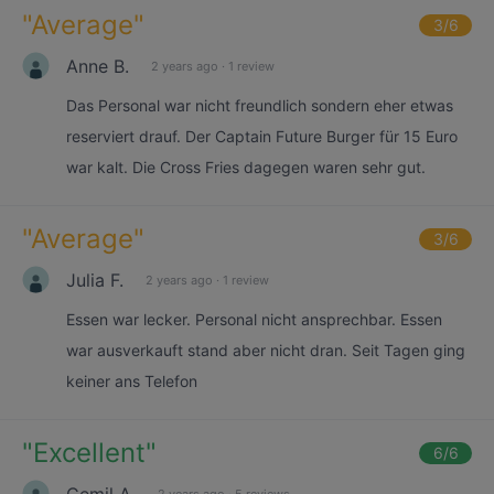
"
Average
"
3
/6
Anne B.
2 years ago
·
1 review
Das Personal war nicht freundlich sondern eher etwas
reserviert drauf. Der Captain Future Burger für 15 Euro
war kalt. Die Cross Fries dagegen waren sehr gut.
"
Average
"
3
/6
Julia F.
2 years ago
·
1 review
Essen war lecker. Personal nicht ansprechbar. Essen
war ausverkauft stand aber nicht dran. Seit Tagen ging
keiner ans Telefon
"
Excellent
"
6
/6
Cemil A.
2 years ago
·
5 reviews