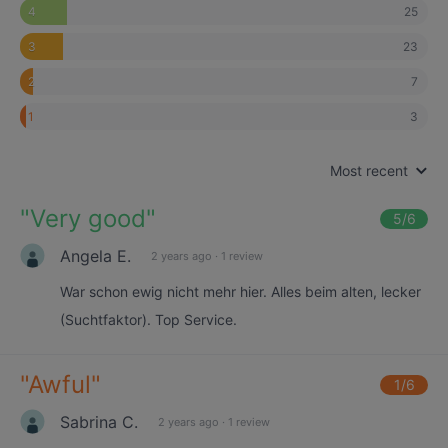
25
4
23
3
7
2
3
1
Most recent
"
Very good
"
5
/6
Angela E.
2 years ago
·
1 review
War schon ewig nicht mehr hier. Alles beim alten, lecker
(Suchtfaktor). Top Service.
"
Awful
"
1
/6
Sabrina C.
2 years ago
·
1 review