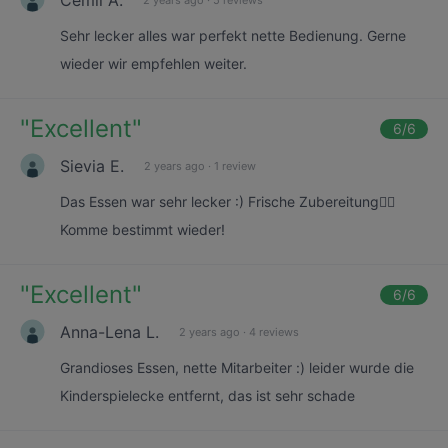
Sehr lecker alles war perfekt nette Bedienung. Gerne
wieder wir empfehlen weiter.
"
Excellent
"
6
/6
Sievia E.
2 years ago
·
1 review
Das Essen war sehr lecker :) Frische Zubereitung👍🏾
Komme bestimmt wieder!
"
Excellent
"
6
/6
Anna-Lena L.
2 years ago
·
4 reviews
Grandioses Essen, nette Mitarbeiter :) leider wurde die
Kinderspielecke entfernt, das ist sehr schade