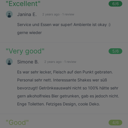
"
Excellent
"
6
/6
Janina E.
2 years ago
·
1 review
Service und Essen war super! Ambiente ist okay :)
gerne wieder
"
Very good
"
5
/6
Simone B.
2 years ago
·
1 review
Es war sehr lecker, Fleisch auf den Punkt gebraten.
Personal sehr nett. Interessante Shakes wer süß
bevorzugt! Getrönkeauswahl nicht so 100% hätte sehr
gern alkoholfreies Bier getrunken, gab es jedoch nicht.
Enge Toiletten. Fetziges Design, coole Deko.
"
Good
"
4
/6