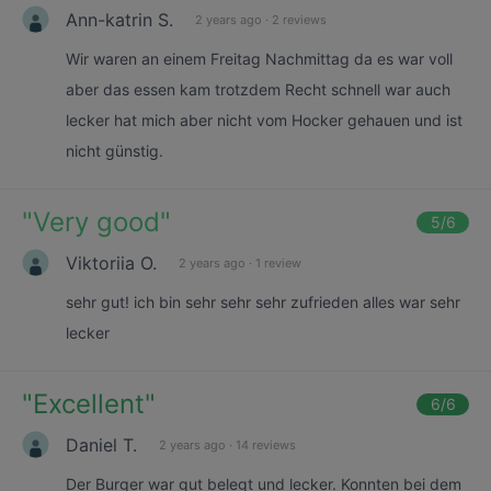
Ann-katrin S.
2 years ago
·
2 reviews
Wir waren an einem Freitag Nachmittag da es war voll
aber das essen kam trotzdem Recht schnell war auch
lecker hat mich aber nicht vom Hocker gehauen und ist
nicht günstig.
"
Very good
"
5
/6
Viktoriia O.
2 years ago
·
1 review
sehr gut! ich bin sehr sehr sehr zufrieden alles war sehr
lecker
"
Excellent
"
6
/6
Daniel T.
2 years ago
·
14 reviews
Der Burger war gut belegt und lecker. Konnten bei dem