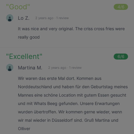
"
Good
"
4
/6
Lo Z.
2 years ago
·
1 review
It was nice and very original. The criss cross fries were
really good
"
Excellent
"
6
/6
Martina M.
2 years ago
·
1 review
Wir waren das erste Mal dort. Kommen aus
Norddeutschland und haben für den Geburtstag meines
Mannes eine schöne Location mit gutem Essen gesucht
und mit Whats Beeg gefunden. Unsere Erwartungen
wurden übertroffen. Wir kommen gerne wieder, wenn
wir mal wieder in Düsseldorf sind. Gruß Martina und
Olliver