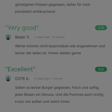
günstigeren Preisen gegessen, daher für mich
persönlich enttäuschend
"
Very good
"
5
/6
Belan V.
2 years ago
·
9 reviews
Wörter können nicht beschreiben wie angenehmen und
lecker der laden ist. Immer wieder gerne
"
Excellent
"
6
/6
0376 b.
2 years ago
·
1 review
Selten so lecker Burger gegessen, frisch und saftig,
jeder Bissen ein Genuss. Und die Pommes auch richtig
kross von außen und weich innen.