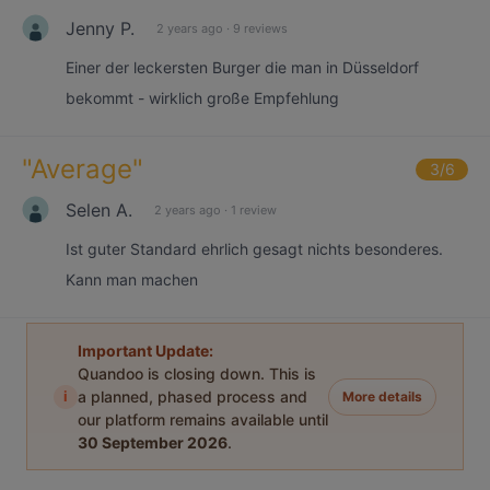
Jenny P.
2 years ago
·
9 reviews
Einer der leckersten Burger die man in Düsseldorf
bekommt - wirklich große Empfehlung
"
Average
"
3
/6
Selen A.
2 years ago
·
1 review
Ist guter Standard ehrlich gesagt nichts besonderes.
Kann man machen
Important Update:
Quandoo is closing down. This is
i
a planned, phased process and
More details
our platform remains available until
30 September 2026
.