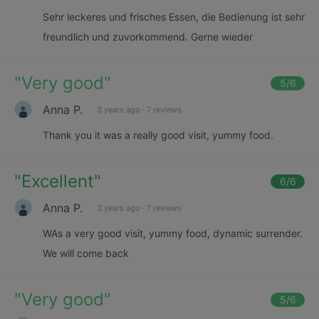
Sehr leckeres und frisches Essen, die Bedienung ist sehr
freundlich und zuvorkommend. Gerne wieder
"
Very good
"
5
/6
Anna P.
3 years ago
·
7 reviews
Thank you it was a really good visit, yummy food.
"
Excellent
"
6
/6
Anna P.
3 years ago
·
7 reviews
WAs a very good visit, yummy food, dynamic surrender.
We will come back
"
Very good
"
5
/6