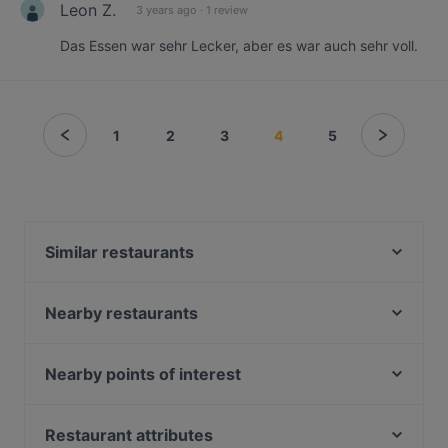
Leon Z.
3 years ago
·
1 review
Das Essen war sehr Lecker, aber es war auch sehr voll.
1
2
3
4
5
Similar restaurants
BARCO Lounge Restaurant
Ilha Formosa Gourmet
Nearby restaurants
VAPIANO Düsseldorf Königsallee
Sabi & Gari
Restaurant Setzkasten
Pizzeria Carissima
Nearby points of interest
Champagner Club Bar
Ristorante Adesso
Museum Brandhorst, Munich
Meat Atelier
Sabo
Neue Pinakothek, Munich
Restaurant attributes
Ristorante Maranello