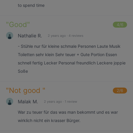
to spend time
"
Good
"
4
/6
Nathalie R.
2 years ago
·
4 reviews
- Stühle nur für kleine schmale Personen Laute Musik
Toiletten sehr klein Sehr teuer + Gute Portion Essen
schnell fertig Lecker Personal freundlich Leckere joppie
Soße
"
Not good
"
2
/6
Malak M.
2 years ago
·
1 review
War zu teuer für das was man bekommt und es war
wirklich nicht ein krasser Bürger.