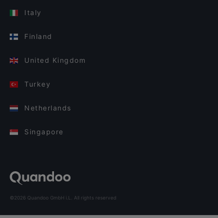
Italy
Finland
United Kingdom
Turkey
Netherlands
Singapore
©2026 Quandoo GmbH i.L. All rights reserved