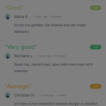
"
Good
"
4
/6
Maria K.
2 years ago
·
2 reviews
Es hat uns gefallen. Die Shakes sind der totale
Wahnsinn.
"
Very good
"
5
/6
Wichard v.
2 years ago
·
3 reviews
Essen top, ziemlich laut, aber mehr kann man nicht
erwarten
"
Average
"
3
/6
Christian H.
2 years ago
·
1 review
ich habe schon wesentlich bessere Burger zu deutlich