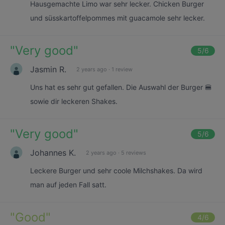
Hausgemachte Limo war sehr lecker. Chicken Burger
und süsskartoffelpommes mit guacamole sehr lecker.
"
Very good
"
5
/6
Jasmin R.
2 years ago
·
1 review
Uns hat es sehr gut gefallen. Die Auswahl der Burger 🍔
sowie dir leckeren Shakes.
"
Very good
"
5
/6
Johannes K.
2 years ago
·
5 reviews
Leckere Burger und sehr coole Milchshakes. Da wird
man auf jeden Fall satt.
"
Good
"
4
/6