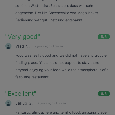
schönen Wetter draußen sitzen, dass war sehr
angenehm. Der NY Cheesecake war Mega lecker.
Bedienung war gut , nett und entspannt.
"
Very good
"
5
/6
Vlad N.
2 years ago
·
1 review
Food was really good and we did not have any trouble
finding place. You should not expect to stay there
beyond enjoying your food while the atmosphere is of a
fast-lane restaurant.
"
Excellent
"
6
/6
Jakub G.
2 years ago
·
1 review
Fantastic atmosphere and terrific food, amazing place