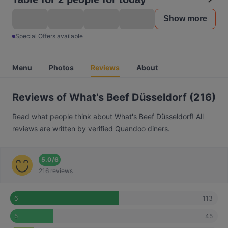
Show more
Special Offers available
Menu
Photos
Reviews
About
Reviews of What's Beef Düsseldorf (216)
Read what people think about What's Beef Düsseldorf! All
reviews are written by verified Quandoo diners.
5.0
/
6
216 reviews
113
6
45
5