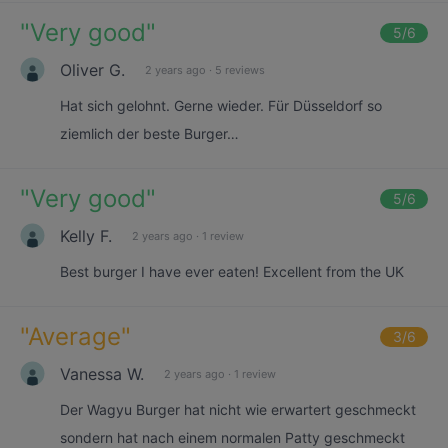
"
Very good
"
5
/6
Oliver G.
2 years ago
·
5 reviews
Hat sich gelohnt. Gerne wieder. Für Düsseldorf so
ziemlich der beste Burger…
"
Very good
"
5
/6
Kelly F.
2 years ago
·
1 review
Best burger I have ever eaten! Excellent from the UK
"
Average
"
3
/6
Vanessa W.
2 years ago
·
1 review
Der Wagyu Burger hat nicht wie erwartert geschmeckt
sondern hat nach einem normalen Patty geschmeckt