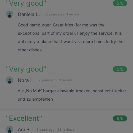
"
Very good
"
5
/6
Daniela L.
2 years ago
·
1 review
Good hamburger. Great fries (for me was the
exceptional part of my order). I enjoy the service. It is
definitely a place that I want visit more times to try the
other dishes.
"
Very good
"
5
/6
Nora I.
2 years ago
·
1 review
die ,No Muh‘ burger einwenig trocken, sonst echt lecker
und zu empfehlen
"
Excellent
"
6
/6
Aci B.
3 years ago
·
22 reviews