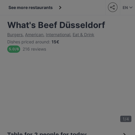
See more restaurants
EN
What's Beef Düsseldorf
Burgers
,
American
,
International
,
Eat & Drink
Dishes priced around
:
15€
216 reviews
5.0
/
6
1
/
4
Table for 2 people for today