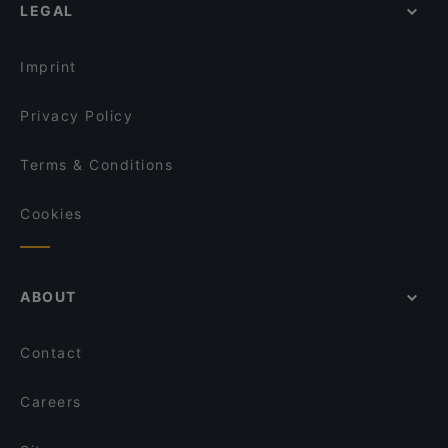
LEGAL
Restaurants For Groups in Berlin
IMAYA
Restaurants For Business Lunch in Berlin
OLLA Grill & Orient Lounge
Imprint
Privacy Policy
Terms & Conditions
Cookies
ABOUT
Contact
Careers