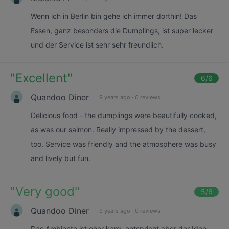
Wenn ich in Berlin bin gehe ich immer dorthin! Das
Essen, ganz besonders die Dumplings, ist super lecker
und der Service ist sehr sehr freundlich.
"
Excellent
"
6
/6
Quandoo Diner
9 years ago
·
0 reviews
Delicious food - the dumplings were beautifully cooked,
as was our salmon. Really impressed by the dessert,
too. Service was friendly and the atmosphere was busy
and lively but fun.
"
Very good
"
5
/6
Quandoo Diner
9 years ago
·
0 reviews
Das Ambiente ist eher karg, entspricht aber der Idee