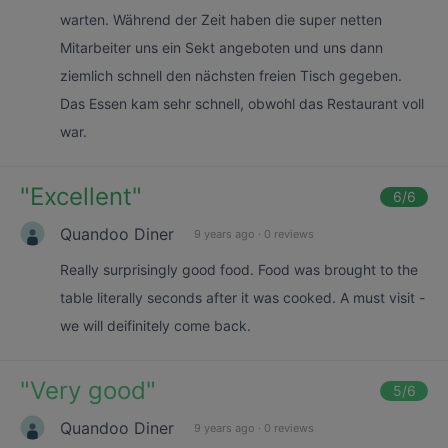
warten. Während der Zeit haben die super netten
Mitarbeiter uns ein Sekt angeboten und uns dann
ziemlich schnell den nächsten freien Tisch gegeben.
Das Essen kam sehr schnell, obwohl das Restaurant voll
war.
"
Excellent
"
6
/6
Quandoo Diner
9 years ago
·
0 reviews
Really surprisingly good food. Food was brought to the
table literally seconds after it was cooked. A must visit -
we will deifinitely come back.
"
Very good
"
5
/6
Quandoo Diner
9 years ago
·
0 reviews