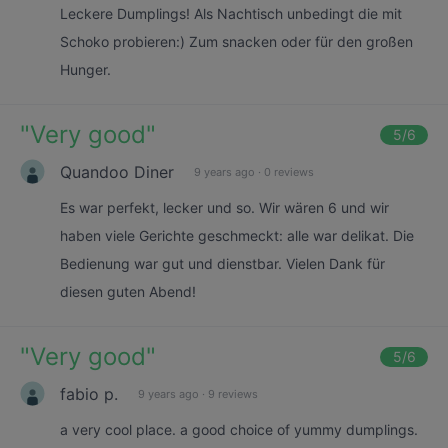
Leckere Dumplings! Als Nachtisch unbedingt die mit
Schoko probieren:) Zum snacken oder für den großen
Hunger.
"
Very good
"
5
/6
Quandoo Diner
9 years ago
·
0 reviews
Es war perfekt, lecker und so. Wir wären 6 und wir
haben viele Gerichte geschmeckt: alle war delikat. Die
Bedienung war gut und dienstbar. Vielen Dank für
diesen guten Abend!
"
Very good
"
5
/6
fabio p.
9 years ago
·
9 reviews
a very cool place. a good choice of yummy dumplings.