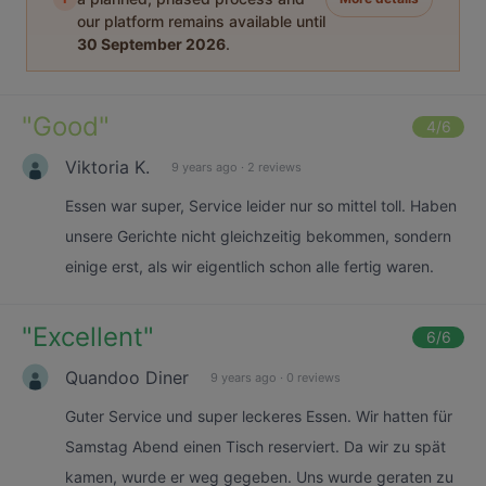
our platform remains available until
30 September 2026
.
"
Good
"
4
/6
Viktoria K.
9 years ago
·
2 reviews
Essen war super, Service leider nur so mittel toll. Haben
unsere Gerichte nicht gleichzeitig bekommen, sondern
einige erst, als wir eigentlich schon alle fertig waren.
"
Excellent
"
6
/6
Quandoo Diner
9 years ago
·
0 reviews
Guter Service und super leckeres Essen. Wir hatten für
Samstag Abend einen Tisch reserviert. Da wir zu spät
kamen, wurde er weg gegeben. Uns wurde geraten zu