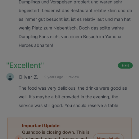
Dumplings und Vorspeisen probiert und waren sehr
begeistert. Leider ist das Restaurant relativ klein und da
es immer gut besucht ist, ist es relativ laut und man hat
wenig Platz zum Nebentisch. Doch das sollte wahre
Dumpling Fans nicht von einem Besuch im Yumcha
Heroes abhalten!
"
Excellent
"
6
/6
Oliver Z.
9 years ago
·
1 review
The food was very delicious, the drinks were good as
well. It's maybe a bit crowded in the evening, the
service was still good. You should reserve a table
Important Update:
Quandoo is closing down. This is
i
a planned, phased process and
More details