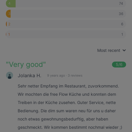
74
4
36
3
6
2
1
1
Most recent
"
Very good
"
5
/6
Jolanka H.
9 years ago
·
3 reviews
Sehr netter Empfang im Restaurant, zuvorkommend.
Wir mochten die free Flow Küche und konnten dem
Treiben in der Küche zusehen. Guter Service, nette
Bedienung. Die dim sum waren neu für uns u daher
noch etwas gewohnungsbedurftig, aber haben
geschmeckt. Wir kommen bestimmt nochmal wieder ;)