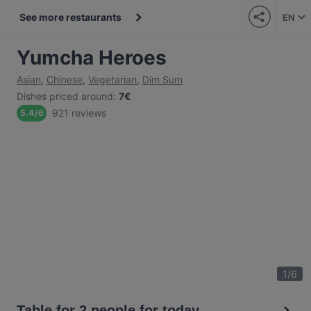
See more restaurants
EN
Yumcha Heroes
Asian
,
Chinese
,
Vegetarian
,
Dim Sum
Dishes priced around
:
7€
921 reviews
5.4
/
6
1
/
6
Table for 2 people for today