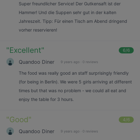
Super freundlicher Service! Der Gutkensaft ist der
Hammer! Und die Suppen sehr gut in der kalten
Jahreszeit. Tipp: Für einen Tisch am Abend dringend
vorher reservieren!
"
Excellent
"
6
/6
Quandoo Diner
9 years ago
·
0 reviews
The food was really good an staff surprisingly friendly
(for being in Berlin). We were 5 girls arriving at different
times but that was no problem - we could all eat and
enjoy the table for 3 hours.
"
Good
"
4
/6
Quandoo Diner
9 years ago
·
0 reviews