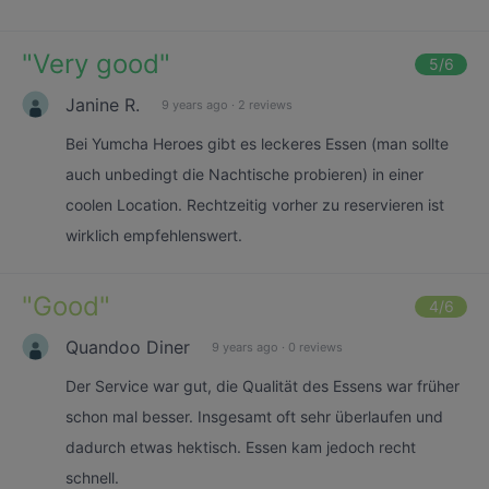
"
Very good
"
5
/6
Janine R.
9 years ago
·
2 reviews
Bei Yumcha Heroes gibt es leckeres Essen (man sollte
auch unbedingt die Nachtische probieren) in einer
coolen Location. Rechtzeitig vorher zu reservieren ist
wirklich empfehlenswert.
"
Good
"
4
/6
Quandoo Diner
9 years ago
·
0 reviews
Der Service war gut, die Qualität des Essens war früher
schon mal besser. Insgesamt oft sehr überlaufen und
dadurch etwas hektisch. Essen kam jedoch recht
schnell.