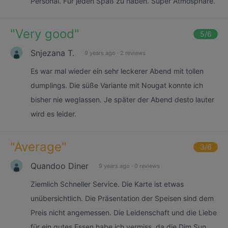
Personal. Für jeden Spaß zu haben. Super Atmosphäre.
"
Very good
"
5
/6
Snjezana T.
9 years ago
·
2 reviews
Es war mal wieder ein sehr leckerer Abend mit tollen
dumplings. Die süße Variante mit Nougat konnte ich
bisher nie weglassen. Je später der Abend desto lauter
wird es leider.
"
Average
"
3
/6
Quandoo Diner
9 years ago
·
0 reviews
Ziemlich Schneller Service. Die Karte ist etwas
unübersichtlich. Die Präsentation der Speisen sind dem
Preis nicht angemessen. Die Leidenschaft und die Liebe
für ein gutes Essen habe ich vermiss, da die Dim Sun