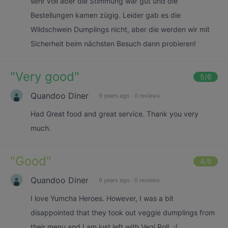
sehr voll aber die Stimmung war gut und die
Bestellungen kamen zügig. Leider gab es die
Wildschwein Dumplings nicht, aber die werden wir mit
Sicherheit beim nächsten Besuch dann probieren!
"
Very good
"
5
/6
Quandoo Diner
9 years ago
·
0 reviews
Had Great food and great service. Thank you very
much.
"
Good
"
4
/6
Quandoo Diner
9 years ago
·
0 reviews
I love Yumcha Heroes. However, I was a bit
disappointed that they took out veggie dumplings from
their menu and I am just left with Vegi Roll. :(