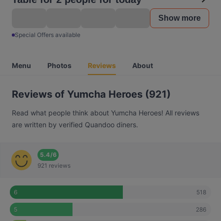
Show more
Special Offers available
Menu
Photos
Reviews
About
Reviews of Yumcha Heroes (921)
Read what people think about Yumcha Heroes! All reviews
are written by verified Quandoo diners.
5.4
/
6
921 reviews
518
6
286
5