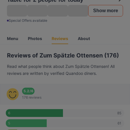
Show more
Special Offers available
Menu
Photos
Reviews
About
Reviews of Zum Spätzle Ottensen (176)
Read what people think about Zum Spätzle Ottensen! All
reviews are written by verified Quandoo diners.
5.2
/
6
176 reviews
85
6
61
5