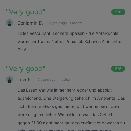
"
Very good
"
5
/6
Benjamin D.
2 years ago
·
1 review
Tolles Restaurant. Leckere Speisen - die Apfelküchle
waren ein Traum. Nettes Personal. Schönes Ambiente.
Top!
"
Very good
"
5
/6
Lisa K.
2 years ago
·
1 review
Das Essen war wie immer sehr lecker und absolut
ausreichend. Eine Steigerung sehe ich im Ambiente. Das
Licht könnte etwas gedimmter und wärmer sein, dann
wäre es gemütlicher. Wir hatten etwas das Gefühl
gegen 21:00 nicht mehr ganz so erwünscht gewesen zu
sein, was etwas schade. Aber wir kommen gerne