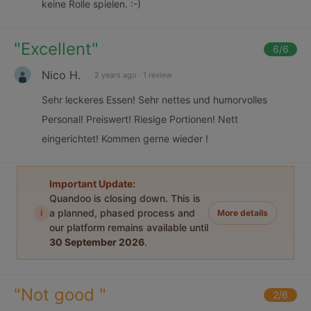
keine Rolle spielen. :-)
"
Excellent
"
6
/6
Nico H.
2 years ago
·
1 review
Sehr leckeres Essen! Sehr nettes und humorvolles
Personal! Preiswert! Riesige Portionen! Nett
eingerichtet! Kommen gerne wieder !
Important Update:
Quandoo is closing down. This is
i
a planned, phased process and
More details
our platform remains available until
30 September 2026
.
"
Not good
"
2
/6