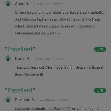
Anne R.
2 years ago
·
1 review
Unsere Bedienung war leider überfordert, sehr unhöflich
und teilweise fast agressiv. Sowas habe ich noch nie
erlebt. Getränke und Essen haben wir irgendwann
bekommen und sie waren ok.
"
Excellent
"
6
/6
Dania A.
2 years ago
·
1 review
Tipptopp Service! Alles mega lecker! Große Portionen!
Bring Hunger mit!
"
Excellent
"
6
/6
Stefanie A.
2 years ago
·
1 review
Leckeres authentisches Essen!! Toller aufmerksamer