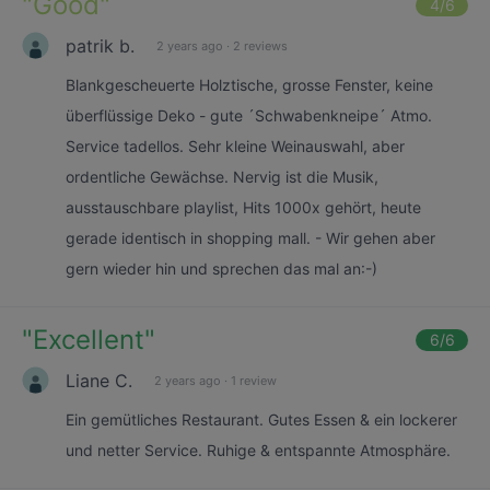
"
Good
"
4
/6
patrik b.
2 years ago
·
2 reviews
Blankgescheuerte Holztische, grosse Fenster, keine
überflüssige Deko - gute ´Schwabenkneipe´ Atmo.
Service tadellos. Sehr kleine Weinauswahl, aber
ordentliche Gewächse. Nervig ist die Musik,
ausstauschbare playlist, Hits 1000x gehört, heute
gerade identisch in shopping mall. - Wir gehen aber
gern wieder hin und sprechen das mal an:-)
"
Excellent
"
6
/6
Liane C.
2 years ago
·
1 review
Ein gemütliches Restaurant. Gutes Essen & ein lockerer
und netter Service. Ruhige & entspannte Atmosphäre.