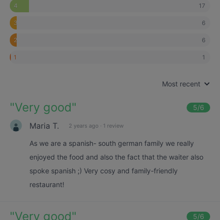
17
4
6
3
6
2
1
1
Most recent
"
Very good
"
5
/6
Maria T.
2 years ago
·
1 review
As we are a spanish- south german family we really
enjoyed the food and also the fact that the waiter also
spoke spanish ;) Very cosy and family-friendly
restaurant!
"
Very good
"
5
/6