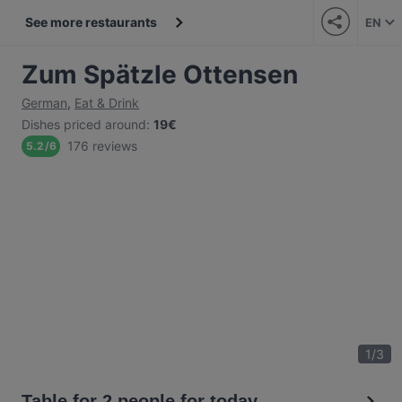
See more restaurants
EN
Zum Spätzle Ottensen
German
,
Eat & Drink
Dishes priced around
:
19€
176 reviews
5.2
/
6
1
/
3
Table for 2 people for today