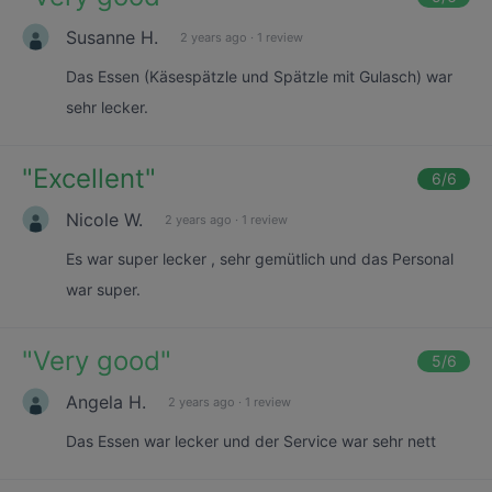
Susanne H.
2 years ago
·
1 review
Das Essen (Käsespätzle und Spätzle mit Gulasch) war
sehr lecker.
"
Excellent
"
6
/6
Nicole W.
2 years ago
·
1 review
Es war super lecker , sehr gemütlich und das Personal
war super.
"
Very good
"
5
/6
Angela H.
2 years ago
·
1 review
Das Essen war lecker und der Service war sehr nett