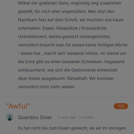
Möbel der goldenen Gans, ungünstig eng zusammen
gestellt, für mich eher ungemütlich. Man sitzt den
Nachbarn fast auf dem Schoß, wir mochten uns kaum
unterhalten. Essen: Kässpätzle / Krsutspätzle.
Unambitioniert, lieblos gewürzt undangerichtet,
vermutlich braucht man für sowas keine richtigen Köche
- etwas fad , macht satt: besserer Imbiss. Im Viertel um
die Ecke gibt es einen besseren Schwaben. Insgesamt
enttäuschend, wie sich die Gastronomie entwickelt.
Aber immer ausgebucht. Rätselhaft. Wir kommen
vermutlich nicht mehr wieder.
"
Awful
"
1
/6
Quandoo Diner
2 years ago
·
2 reviews
Es hat nicht bis zum Essen gereicht, da wir im stickigen