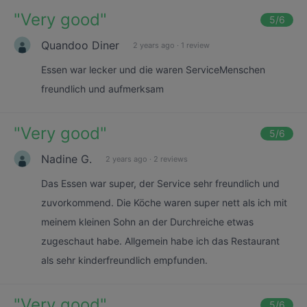
"
Very good
"
5
/6
Quandoo Diner
2 years ago
·
1 review
Essen war lecker und die waren ServiceMenschen
freundlich und aufmerksam
"
Very good
"
5
/6
Nadine G.
2 years ago
·
2 reviews
Das Essen war super, der Service sehr freundlich und
zuvorkommend. Die Köche waren super nett als ich mit
meinem kleinen Sohn an der Durchreiche etwas
zugeschaut habe. Allgemein habe ich das Restaurant
als sehr kinderfreundlich empfunden.
"
Very good
"
5
/6