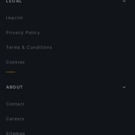
LEGAL
Kid-friendly Restaurants in Hamburg
Maharaja
Dinner Options in Hamburg
Baba Azeitona
Imprint
Privacy Policy
Terms & Conditions
Cookies
ABOUT
Contact
Careers
Sitemap