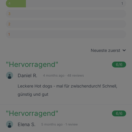
1
4
3
2
1
Neueste zuerst
"
Hervorragend
"
6
/6
Daniel R.
4 months ago
·
48 reviews
Leckere Hot dogs - mal für zwischendurch! Schnell,
günstig und gut
"
Hervorragend
"
6
/6
Elena S.
5 months ago
·
1 review