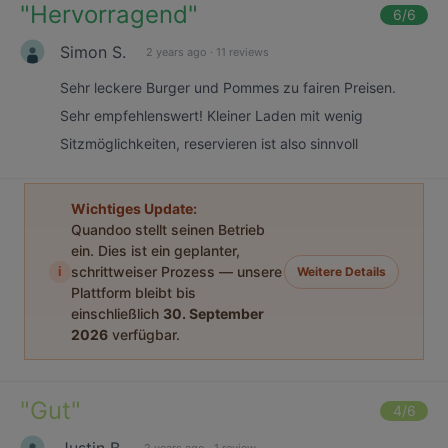
"
Hervorragend
"
6
/6
Simon S.
2 years ago
·
11 reviews
Sehr leckere Burger und Pommes zu fairen Preisen.
Sehr empfehlenswert! Kleiner Laden mit wenig
Sitzmöglichkeiten, reservieren ist also sinnvoll
Wichtiges Update:
Quandoo stellt seinen Betrieb
ein. Dies ist ein geplanter,
i
schrittweiser Prozess — unsere
Weitere Details
Plattform bleibt bis
einschließlich
30. September
2026
verfügbar.
"
Gut
"
4
/6
Justin B.
2 years ago
·
1 review