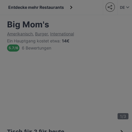
Entdecke mehr Restaurants
DE
Big Mom's
Amerikanisch
,
Burger
,
International
Ein Hauptgang kostet etwa
:
14€
6 Bewertungen
5.7
/
6
1
/
3
Tisch für 2 für heute