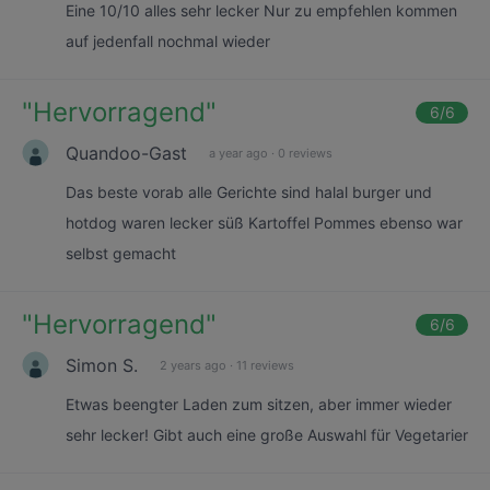
Eine 10/10 alles sehr lecker Nur zu empfehlen kommen
auf jedenfall nochmal wieder
"
Hervorragend
"
6
/6
Quandoo-Gast
a year ago
·
0 reviews
Das beste vorab alle Gerichte sind halal burger und
hotdog waren lecker süß Kartoffel Pommes ebenso war
selbst gemacht
"
Hervorragend
"
6
/6
Simon S.
2 years ago
·
11 reviews
Etwas beengter Laden zum sitzen, aber immer wieder
sehr lecker! Gibt auch eine große Auswahl für Vegetarier