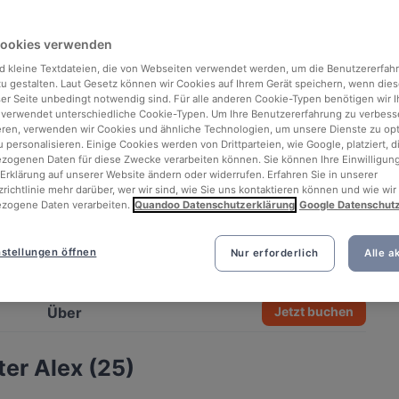
Cookies verwenden
d kleine Textdateien, die von Webseiten verwendet werden, um die Benutzererfah
 zu gestalten. Laut Gesetz können wir Cookies auf Ihrem Gerät speichern, wenn dies
ser Seite unbedingt notwendig sind. Für alle anderen Cookie-Typen benötigen wir Ih
 verwendet unterschiedliche Cookie-Typen. Um Ihre Benutzererfahrung zu verbess
eren, verwenden wir Cookies und ähnliche Technologien, um unsere Dienste zu op
 personalisieren. Einige Cookies werden von Drittparteien, wie Google, platziert, di
ogenen Daten für diese Zwecke verarbeiten können. Sie können Ihre Einwilligung
Erklärung auf unserer Website ändern oder widerrufen. Erfahren Sie in unserer
richtlinie mehr darüber, wer wir sind, wie Sie uns kontaktieren können und wie wir
zogene Daten verarbeiten.
Quandoo Datenschutzerklärung
Google Datenschut
stellungen öffnen
Nur erforderlich
Alle a
See all 6 photos
Über
Jetzt buchen
er Alex (25)