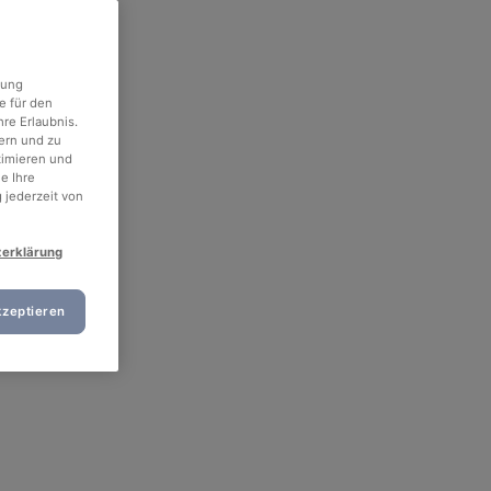
rung
e für den
re Erlaubnis.
ern und zu
timieren und
e Ihre
 jederzeit von
zerklärung
kzeptieren