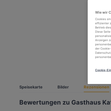
Wie wir 
Cookies sin
effizienter
Betrieb die
Diese Seite
personalisi
Anzeigen zu
personenbez
der Cookie-
Datenschutz
personenbe
Cookie-Ein
Speisekarte
Bilder
Rezensionen
Bewertungen zu Gasthaus Kat