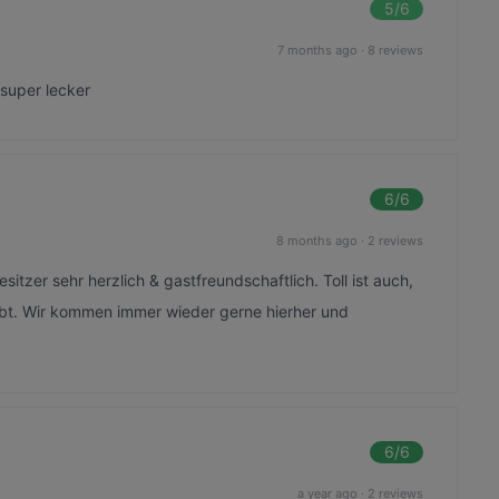
5
/6
7 months ago
·
8 reviews
super lecker
6
/6
8 months ago
·
2 reviews
itzer sehr herzlich & gastfreundschaftlich. Toll ist auch,
gibt. Wir kommen immer wieder gerne hierher und
6
/6
a year ago
·
2 reviews