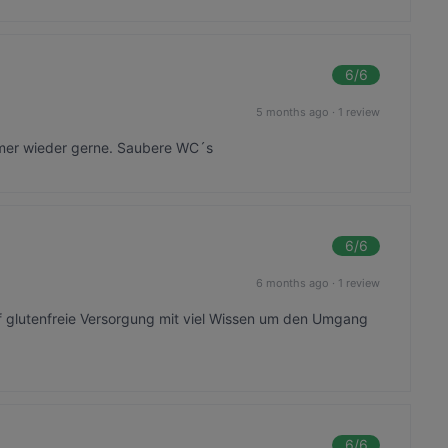
6
/6
5 months ago
·
1 review
mmer wieder gerne. Saubere WC´s
6
/6
6 months ago
·
1 review
uf glutenfreie Versorgung mit viel Wissen um den Umgang
6
/6