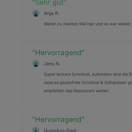
"
Sehr gut
"
Anja R.
Waren zu zweiten Mal hier und es war wieder 
"
Hervorragend
"
Jens N.
Super leckere Schnitzel, außerdem sind die Bes
dass es glutenfreie Schnitzel & Süßspeisen 
empfehlen das Restaurant weiter!
"
Hervorragend
"
Quandoo-Gast