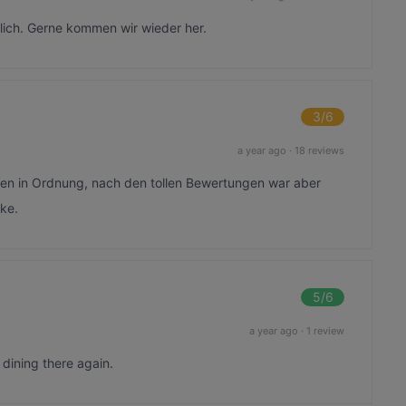
lich. Gerne kommen wir wieder her.
3
/6
a year ago
·
18 reviews
ssen in Ordnung, nach den tollen Bewertungen war aber
ke.
5
/6
a year ago
·
1 review
dining there again.