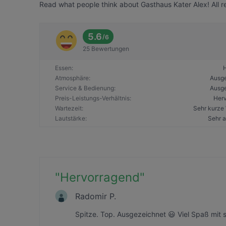
Read what people think about Gasthaus Kater Alex! All r
5.6
/
6
25 Bewertungen
Essen
:
Atmosphäre
:
Ausg
Service & Bedienung
:
Ausg
Preis-Leistungs-Verhältnis
:
Her
Wartezeit
:
Sehr kurze 
Lautstärke
:
Sehr 
"
Hervorragend
"
Radomir P.
Spitze. Top. Ausgezeichnet 😃 Viel Spaß mit 