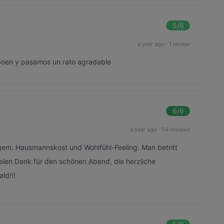
5
/6
a year ago
·
1 review
 boen y pasamos un rato agradable
6
/6
a year ago
·
54 reviews
ngem. Hausmannskost und Wohlfühl-Feeling. Man betritt
ielen Dank für den schönen Abend, die herzliche
ld!!!