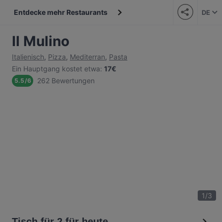
Entdecke mehr Restaurants
DE
Il Mulino
Italienisch
,
Pizza
,
Mediterran
,
Pasta
Ein Hauptgang kostet etwa
:
17€
262 Bewertungen
5.5
/
6
1
/
3
Tisch für 2 für heute