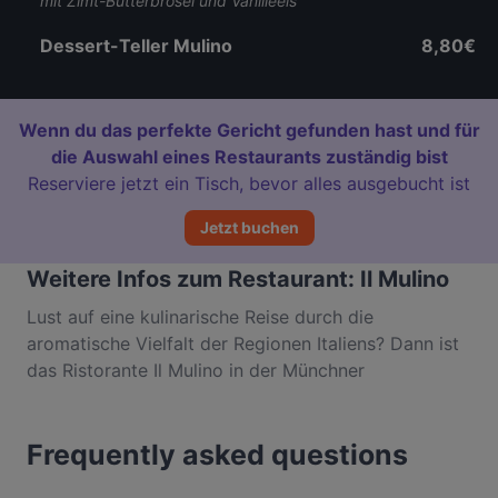
mit Zimt-Butterbrösel und Vanilleeis
Dessert-Teller Mulino
8,80€
Wenn du das perfekte Gericht gefunden hast und für
die Auswahl eines Restaurants zuständig bist
Reserviere jetzt ein Tisch, bevor alles ausgebucht ist
Jetzt buchen
Weitere Infos zum Restaurant: Il Mulino
Lust auf eine kulinarische Reise durch die
aromatische Vielfalt der Regionen Italiens? Dann ist
das Ristorante Il Mulino in der Münchner
Maxvorstadt genau die richtige Adresse. Unter dem
Motto Das Leben italienisch genießen freut man sich
Frequently asked questions
auf authentisch und mit viel Leidenschaft
zubereitete Kreationen von Chefkoch Peppino