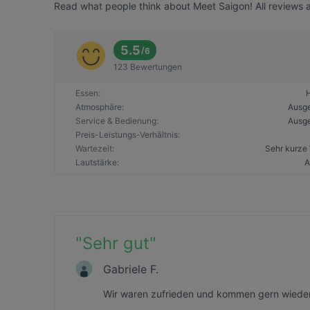
Read what people think about Meet Saigon! All reviews a
5.5
/
6
123 Bewertungen
Essen
:
Atmosphäre
:
Ausg
Service & Bedienung
:
Ausg
Preis-Leistungs-Verhältnis
:
Wartezeit
:
Sehr kurze 
Lautstärke
:
A
"
Sehr gut
"
Gabriele F.
Wir waren zufrieden und kommen gern wieder!