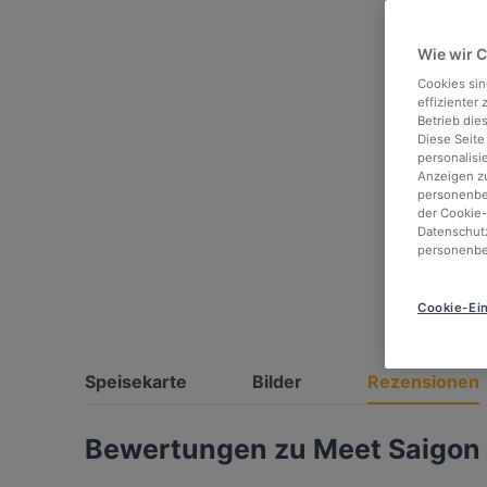
Wie wir 
Cookies sin
effizienter
Betrieb die
Diese Seite
personalisi
Anzeigen zu
personenbez
der Cookie-
Datenschutz
personenbe
Cookie-Ein
Speisekarte
Bilder
Rezensionen
Bewertungen zu Meet Saigon 