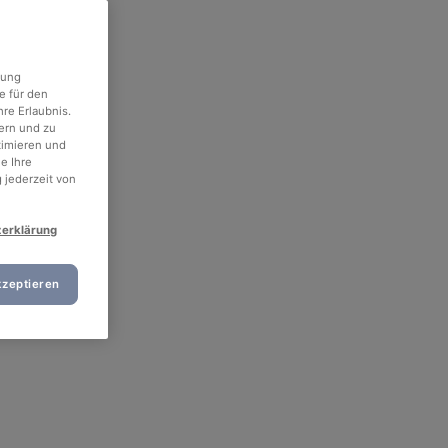
rung
e für den
re Erlaubnis.
ern und zu
timieren und
e Ihre
 jederzeit von
zerklärung
kzeptieren