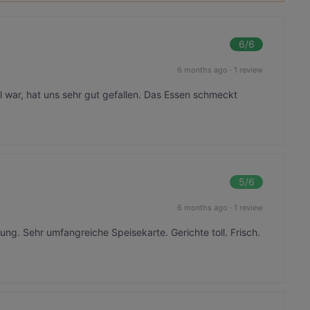
6
/6
6 months ago
·
1 review
 war, hat uns sehr gut gefallen. Das Essen schmeckt
5
/6
6 months ago
·
1 review
ng. Sehr umfangreiche Speisekarte. Gerichte toll. Frisch.