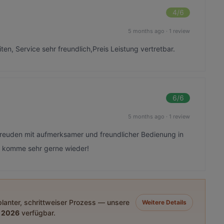
4
/6
5 months ago
·
1 review
ten, Service sehr freundlich,Preis Leistung vertretbar.
6
/6
5 months ago
·
1 review
freuden mit aufmerksamer und freundlicher Bedienung in
d komme sehr gerne wieder!
eplanter, schrittweiser Prozess — unsere
Weitere Details
 2026
verfügbar.