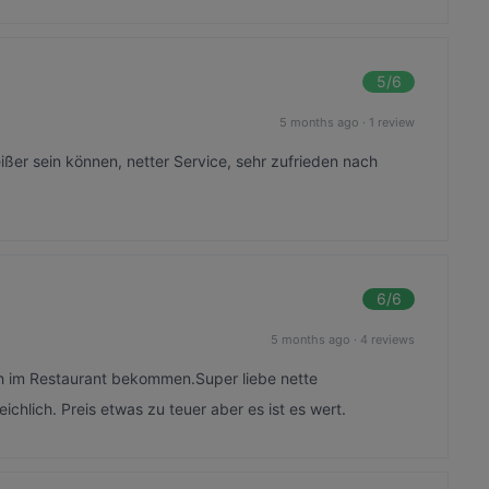
5
/6
5 months ago
·
1 review
ißer sein können, netter Service, sehr zufrieden nach
6
/6
5 months ago
·
4 reviews
 im Restaurant bekommen.Super liebe nette
chlich. Preis etwas zu teuer aber es ist es wert.