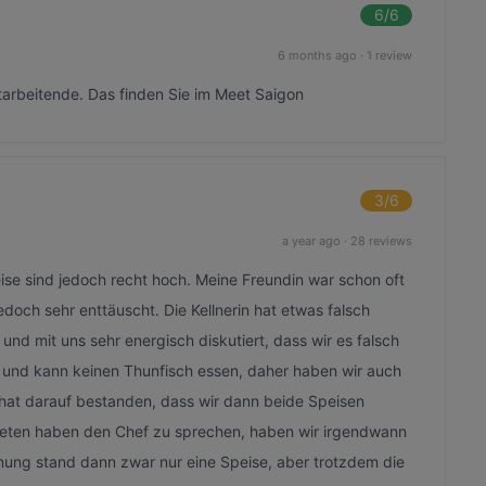
6
/6
6 months ago
·
1 review
tarbeitende. Das finden Sie im Meet Saigon
3
/6
a year ago
·
28 reviews
eise sind jedoch recht hoch. Meine Freundin war schon oft
edoch sehr enttäuscht. Die Kellnerin hat etwas falsch
nd mit uns sehr energisch diskutiert, dass wir es falsch
r und kann keinen Thunfisch essen, daher haben wir auch
in hat darauf bestanden, dass wir dann beide Speisen
beten haben den Chef zu sprechen, haben wir irgendwann
ung stand dann zwar nur eine Speise, aber trotzdem die