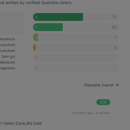
re written by verified Quandoo diners.
71
6
42
5
7
4
Himmlisch
ezeichnet
3
3
ezeichnet
Sehr gut
2
Wartezeit
1
ngenehm
Neueste zuerst
5
/6
5 months ago
·
2 reviews
 Vielen Dank,Bis bald