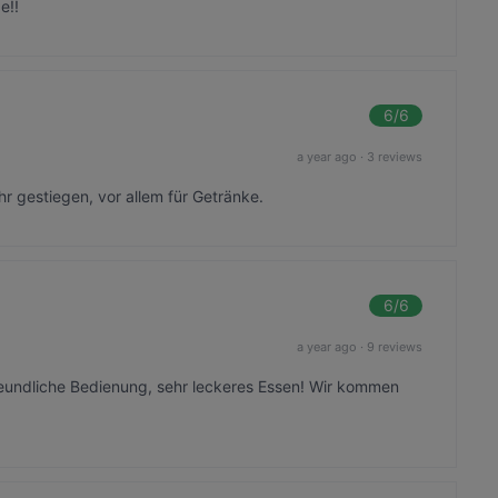
e!!
6
/6
a year ago
·
3 reviews
hr gestiegen, vor allem für Getränke.
6
/6
a year ago
·
9 reviews
eundliche Bedienung, sehr leckeres Essen! Wir kommen