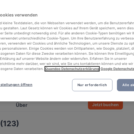
Cookies verwenden
d kleine Textdateien, die von Webseiten verwendet werden, um die Benutzererfah
 zu gestalten. Laut Gesetz können wir Cookies auf Ihrem Gerät speichern, wenn dies
ser Seite unbedingt notwendig sind. Für alle anderen Cookie-Typen benötigen wir Ih
 verwendet unterschiedliche Cookie-Typen. Um Ihre Benutzererfahrung zu verbess
eren, verwenden wir Cookies und ähnliche Technologien, um unsere Dienste zu op
 personalisieren. Einige Cookies werden von Drittparteien, wie Google, platziert, di
ogenen Daten für diese Zwecke verarbeiten können. Sie können Ihre Einwilligung
Erklärung auf unserer Website ändern oder widerrufen. Erfahren Sie in unserer
richtlinie mehr darüber, wer wir sind, wie Sie uns kontaktieren können und wie wir
zogene Daten verarbeiten.
Quandoo Datenschutzerklärung
Google Datenschut
stellungen öffnen
Nur erforderlich
Alle a
See all 3 photos
Über
Jetzt buchen
(123)