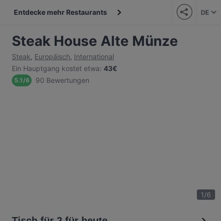
Entdecke mehr Restaurants
DE
Steak House Alte Münze
Steak
,
Europäisch
,
International
Ein Hauptgang kostet etwa
:
43€
90 Bewertungen
5.1
/
6
1
/
6
Tisch für 2 für heute