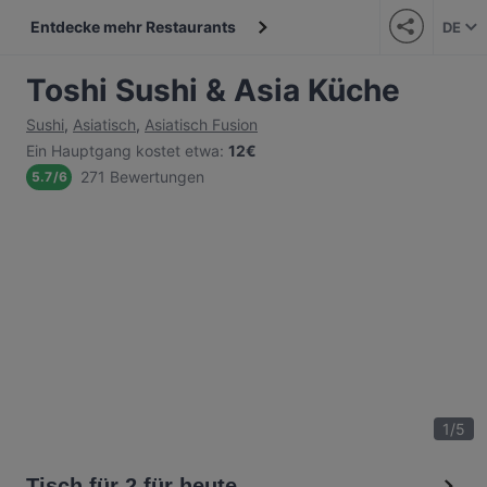
Entdecke mehr Restaurants
DE
Toshi Sushi & Asia Küche
Sushi
,
Asiatisch
,
Asiatisch Fusion
Ein Hauptgang kostet etwa
:
12€
271 Bewertungen
5.7
/
6
1
/
5
Tisch für 2 für heute