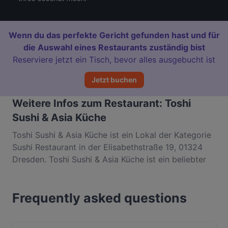
Wenn du das perfekte Gericht gefunden hast und für
die Auswahl eines Restaurants zuständig bist
Reserviere jetzt ein Tisch, bevor alles ausgebucht ist
Jetzt buchen
Weitere Infos zum Restaurant: Toshi
Sushi & Asia Küche
Toshi Sushi & Asia Küche ist ein Lokal der Kategorie
Sushi Restaurant in der Elisabethstraße 19, 01324
Dresden. Toshi Sushi & Asia Küche ist ein beliebter
Ort in Altstadt. Egal, ob du nur einen kleinen Snack
brauchst oder auf der Suche nach einem kompletten
Frequently asked questions
Feinschmeckererlebnis bist, entdecke die Gerichte
im Toshi Sushi & Asia Küche und erlebe authentische
Sushi Küche in Dresden.