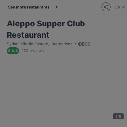
See more restaurants
EN
Aleppo Supper Club
Restaurant
€
€
€
€
Syrian
,
Middle Eastern
,
International
220 reviews
5.6
/
6
1
/
8