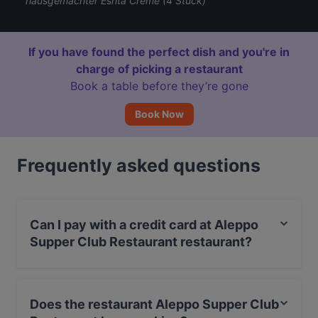
hausgemachter Eshta Creme (4 Stück)
If you have found the perfect dish and you're in
charge of picking a restaurant
Book a table before they’re gone
Book Now
Frequently asked questions
Can I pay with a credit card at Aleppo
Supper Club Restaurant restaurant?
Yes, you can pay with Visa, MasterCard, Debit /
Maestro Card, Amex.
Does the restaurant Aleppo Supper Club