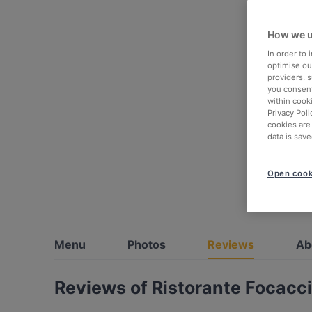
How we u
In order to
optimise our
providers, 
you consent
within cook
Privacy Poli
cookies are
data is save
Open cook
Menu
Photos
Reviews
Ab
Reviews of Ristorante Focacci