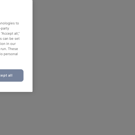
hnologies to
-party
“Accept all,”
es can be set
ion in our
o run. These
No personal
ept all