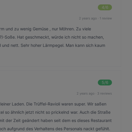
4
/6
2 years ago
·
1 review
arm und zu wenig Gemüse , nur Möhren. Zu viele
e (?)-Soße. Hat geschmeckt, würde ich nicht so machen,
ll und nett. Sehr hoher Lärmpegel. Man kann sich kaum
5
/6
2 years ago
·
3 reviews
einer Laden. Die Trüffel-Ravioli waren super. Wir saßen
 so ähnlich jetzt nicht so prickelnd war. Auch die Straße
a mit der Zeit geändert haben seit dem es dieses Restaurant
doch aufgrund des Verhaltens des Personals nackt gefühlt.