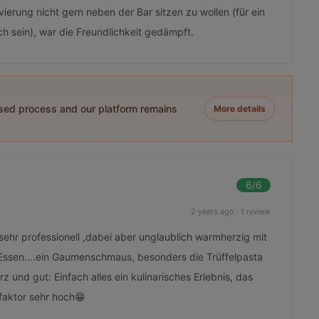
erung nicht gern neben der Bar sitzen zu wollen (für ein
h sein), war die Freundlichkeit gedämpft.
ased process and our platform remains
More details
6
/6
2 years ago
·
1 review
 sehr professionell ,dabei aber unglaublich warmherzig mit
Essen....ein Gaumenschmaus, besonders die Trüffelpasta
 und gut: Einfach alles ein kulinarisches Erlebnis, das
tfaktor sehr hoch😁