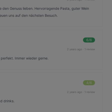
e den Genuss lieben. Hervorragende Pasta, guter Wein
reuen uns auf den nächsten Besuch.
6
/6
2 years ago
·
1 review
 perfekt. Immer wieder gerne.
4
/6
2 years ago
·
1 review
d drinks.