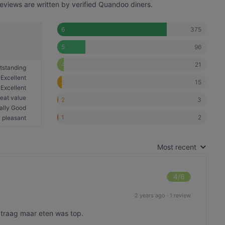
reviews are written by verified Quandoo diners.
375
6
96
5
21
4
tstanding
Excellent
15
3
Excellent
eat value
3
2
ally Good
2
1
 pleasant
Most recent
4
/6
2 years ago
·
1 review
 traag maar eten was top.