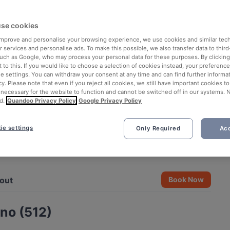
se cookies
 improve and personalise your browsing experience, we use cookies and similar tec
 services and personalise ads. To make this possible, we also transfer data to third
such as Google, who may process your personal data for these purposes. By clicking 
 to this. If you would like to choose a selection of cookies instead, your preferenc
ie settings. You can withdraw your consent at any time and can find further informat
cy. Please note that even if you reject all cookies, we still have important cookies t
 necessary for the website to function and cannot be switched off in our systems. 
d.
Quandoo Privacy Policy
Google Privacy Policy
ie settings
Only Required
Acc
See all 5 photos
out
Book Now
no (512)