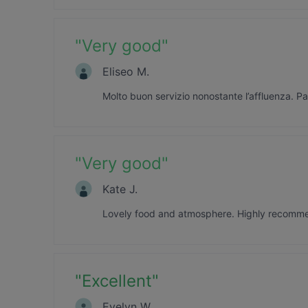
"
Very good
"
Eliseo M.
Molto buon servizio nonostante l’affluenza. P
"
Very good
"
Kate J.
Lovely food and atmosphere. Highly recommen
"
Excellent
"
Evelyn W.