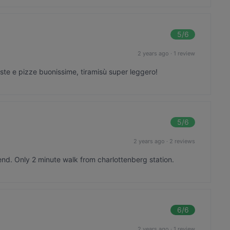
5
/6
2 years ago
·
1 review
aste e pizze buonissime, tiramisù super leggero!
5
/6
2 years ago
·
2 reviews
d. Only 2 minute walk from charlottenberg station.
6
/6
2 years ago
·
1 review