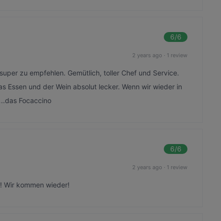
6
/6
2 years ago
·
1 review
 super zu empfehlen. Gemütlich, toller Chef und Service.
as Essen und der Wein absolut lecker. Wenn wir wieder in
 …..das Focaccino
6
/6
2 years ago
·
1 review
ce! Wir kommen wieder!