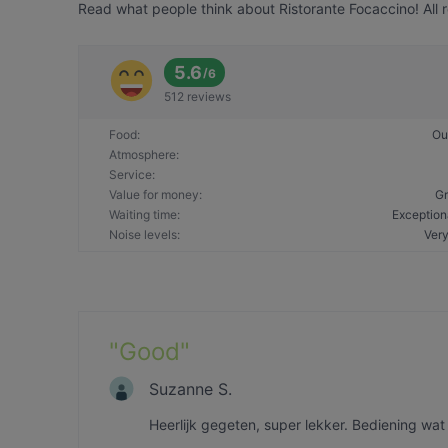
Read what people think about Ristorante Focaccino! All 
5.6
/
6
512 reviews
Food
:
Ou
Atmosphere
:
Service
:
Value for money
:
Gr
Waiting time
:
Exception
Noise levels
:
Very
"
Good
"
Suzanne S.
Heerlijk gegeten, super lekker. Bediening wat