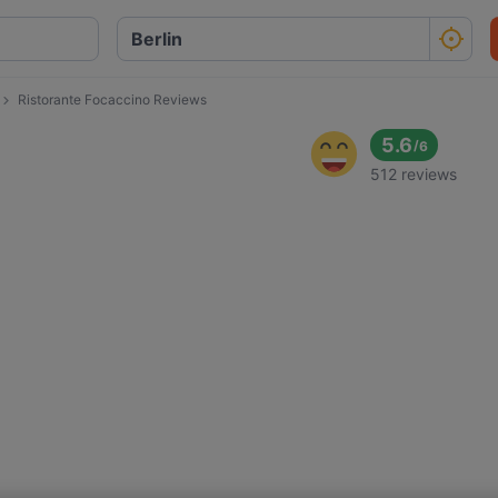
Ristorante Focaccino Reviews
o
5.6
/
6
512 reviews