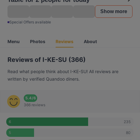
Show more
Special Offers available
Menu
Photos
Reviews
About
Reviews of I-KE-SU (366)
Read what people think about I-KE-SU! All reviews are
written by verified Quandoo diners.
5.4
/
6
366 reviews
235
6
80
5