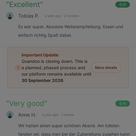
"
Excellent
"
6
/6
Tobias P.
a year ago
·
2 reviews
Es war super. Absolute Weiterempfehlung. Essen und
einfach richtig Spaß dabei.
Important Update:
Quandoo is closing down. This is
i
a planned, phased process and
More details
our platform remains available until
30 September 2026
.
"
Very good
"
5
/6
Anne H.
a year ago
·
1 review
Wir hatten einen super schönen Abend. Am tollsten
fanden wir, dass man bei der Zubereitung zusehen kann