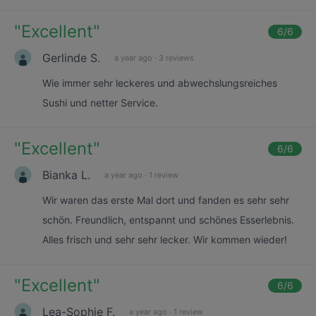
"
Excellent
"
6
/6
Gerlinde S.
a year ago
·
3 reviews
Wie immer sehr leckeres und abwechslungsreiches
Sushi und netter Service.
"
Excellent
"
6
/6
Bianka L.
a year ago
·
1 review
Wir waren das erste Mal dort und fanden es sehr sehr
schön. Freundlich, entspannt und schönes Esserlebnis.
Alles frisch und sehr sehr lecker. Wir kommen wieder!
"
Excellent
"
6
/6
Lea-Sophie F.
a year ago
·
1 review