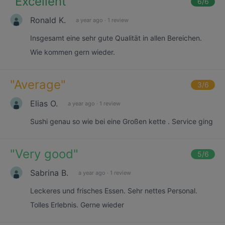
"
Excellent
"
6
/6
Ronald K.
a year ago
·
1 review
Insgesamt eine sehr gute Qualität in allen Bereichen.
Wie kommen gern wieder.
"
Average
"
3
/6
Elias O.
a year ago
·
1 review
Sushi genau so wie bei eine Großen kette . Service ging
"
Very good
"
5
/6
Sabrina B.
a year ago
·
1 review
Leckeres und frisches Essen. Sehr nettes Personal.
Tolles Erlebnis. Gerne wieder