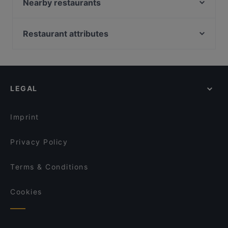
BAR - BATUMI
Nearby restaurants
MANZINI
Mai Kudamm
Restaurant Hamlet
THE DOOR - BOUTIQUE CLUB
Restaurant attributes
George Restaurant Libanesische Küche
Riviera Restaurant & Bar
Family-friendly Restaurants in Berlin
Kiezzeria
Raku Ramen
Casual Restaurants in Berlin
Restaurant Mkhunaa
Mizumi Restaurant
Restaurants For Groups in Berlin
La Cantina Rosso
Byblos Restaurant Berlin
LEGAL
Restaurants For Business Lunch in Berlin
Weyers
Ristorante Paulo Scutarro
Dinner Options in Berlin
Saperavi Georgisches Restaurant
Calcutta
Imprint
Gainsbourg Le Club - Bar Americain
Ristorante Romero
Privacy Policy
Terms & Conditions
Cookies