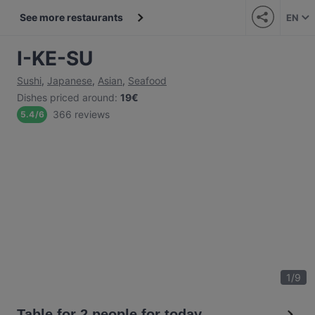
See more restaurants
EN
I-KE-SU
Sushi
,
Japanese
,
Asian
,
Seafood
Dishes priced around
:
19€
366 reviews
5.4
/
6
1
/
9
Table for 2 people for today