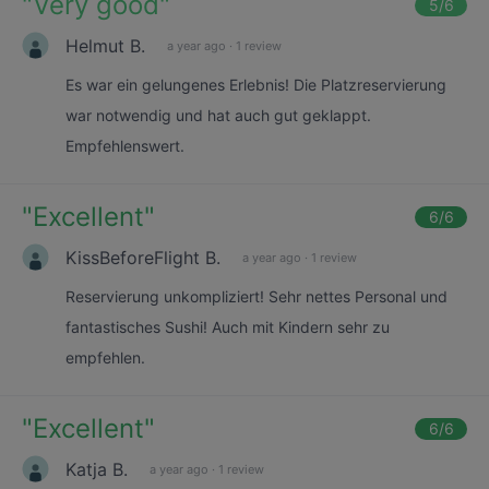
"
Very good
"
5
/6
Helmut B.
a year ago
·
1 review
Es war ein gelungenes Erlebnis! Die Platzreservierung
war notwendig und hat auch gut geklappt.
Empfehlenswert.
"
Excellent
"
6
/6
KissBeforeFlight B.
a year ago
·
1 review
Reservierung unkompliziert! Sehr nettes Personal und
fantastisches Sushi! Auch mit Kindern sehr zu
empfehlen.
"
Excellent
"
6
/6
Katja B.
a year ago
·
1 review