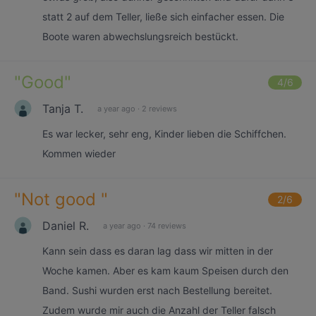
statt 2 auf dem Teller, ließe sich einfacher essen. Die
Boote waren abwechslungsreich bestückt.
"
Good
"
4
/6
Tanja T.
a year ago
·
2 reviews
Es war lecker, sehr eng, Kinder lieben die Schiffchen.
Kommen wieder
"
Not good
"
2
/6
Daniel R.
a year ago
·
74 reviews
Kann sein dass es daran lag dass wir mitten in der
Woche kamen. Aber es kam kaum Speisen durch den
Band. Sushi wurden erst nach Bestellung bereitet.
Zudem wurde mir auch die Anzahl der Teller falsch