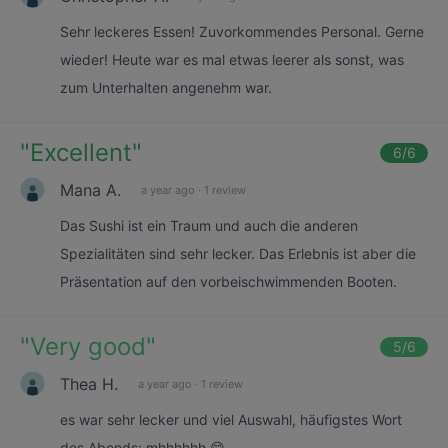
Sehr leckeres Essen! Zuvorkommendes Personal. Gerne
wieder! Heute war es mal etwas leerer als sonst, was
zum Unterhalten angenehm war.
"
Excellent
"
6
/6
Mana A.
a year ago
·
1 review
Das Sushi ist ein Traum und auch die anderen
Spezialitäten sind sehr lecker. Das Erlebnis ist aber die
Präsentation auf den vorbeischwimmenden Booten.
"
Very good
"
5
/6
Thea H.
a year ago
·
1 review
es war sehr lecker und viel Auswahl, häufigstes Wort
des Abends: mhhhhhh 😋