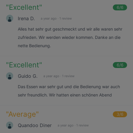
"
Excellent
"
6
/6
Irena D.
a year ago
·
1 review
Alles hat sehr gut geschmeckt und wir alle waren sehr
zufrieden. Wir werden wieder kommen. Danke an die
nette Bedienung.
"
Excellent
"
6
/6
Guido G.
a year ago
·
1 review
Das Essen war sehr gut und die Bedienung war auch
sehr freundlich. Wir hatten einen schönen Abend
"
Average
"
3
/6
Quandoo Diner
a year ago
·
1 review