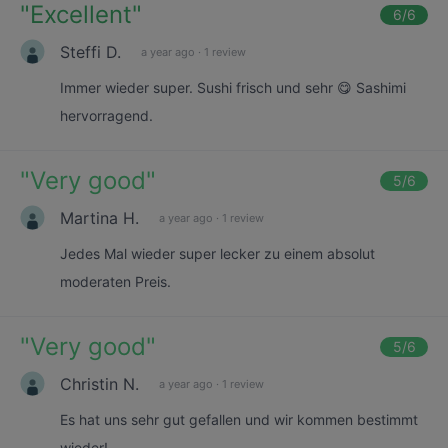
"
Excellent
"
6
/6
Steffi D.
a year ago
·
1 review
Immer wieder super. Sushi frisch und sehr 😋 Sashimi
hervorragend.
"
Very good
"
5
/6
Martina H.
a year ago
·
1 review
Jedes Mal wieder super lecker zu einem absolut
moderaten Preis.
"
Very good
"
5
/6
Christin N.
a year ago
·
1 review
Es hat uns sehr gut gefallen und wir kommen bestimmt
wieder!