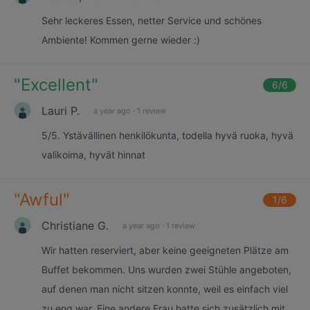
Sehr leckeres Essen, netter Service und schönes
Ambiente! Kommen gerne wieder :)
"
Excellent
"
6
/6
Lauri P.
a year ago
·
1 review
5/5. Ystävällinen henkilökunta, todella hyvä ruoka, hyvä
valikoima, hyvät hinnat
"
Awful
"
1
/6
Christiane G.
a year ago
·
1 review
Wir hatten reserviert, aber keine geeigneten Plätze am
Buffet bekommen. Uns wurden zwei Stühle angeboten,
auf denen man nicht sitzen konnte, weil es einfach viel
zu eng war. Eine andere Frau hatte sich zusätzlich mit