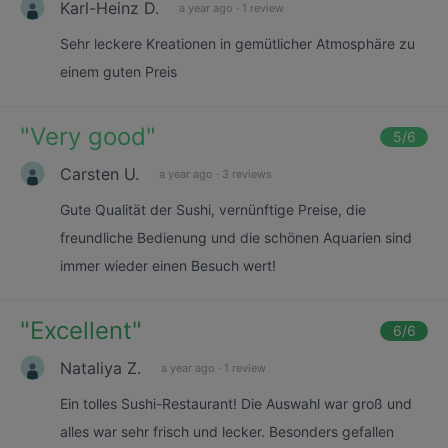
Karl-Heinz D.
a year ago
·
1 review
Sehr leckere Kreationen in gemütlicher Atmosphäre zu
einem guten Preis
"
Very good
"
5
/6
Carsten U.
a year ago
·
3 reviews
Gute Qualität der Sushi, vernünftige Preise, die
freundliche Bedienung und die schönen Aquarien sind
immer wieder einen Besuch wert!
"
Excellent
"
6
/6
Nataliya Z.
a year ago
·
1 review
Ein tolles Sushi-Restaurant! Die Auswahl war groß und
alles war sehr frisch und lecker. Besonders gefallen