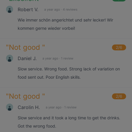
Robert V.
a year ago
·
4 reviews
Wie immer schön angerichtet und sehr lecker! Wir
kommen gerne wieder vorbei!
"
Not good
"
2
/6
Daniel J.
a year ago
·
1 review
Slow service. Wrong food. Strong lack of variation on
food sent out. Poor English skills.
"
Not good
"
2
/6
Carolin H.
a year ago
·
1 review
Slow service and it took a long time to get the drinks.
Got the wrong food.