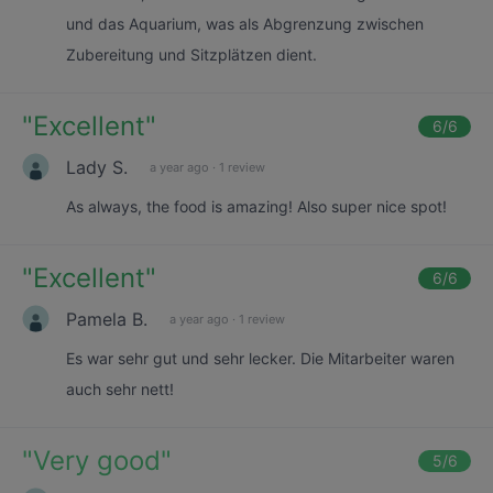
und das Aquarium, was als Abgrenzung zwischen
Zubereitung und Sitzplätzen dient.
"
Excellent
"
6
/6
Lady S.
a year ago
·
1 review
As always, the food is amazing! Also super nice spot!
"
Excellent
"
6
/6
Pamela B.
a year ago
·
1 review
Es war sehr gut und sehr lecker. Die Mitarbeiter waren
auch sehr nett!
"
Very good
"
5
/6