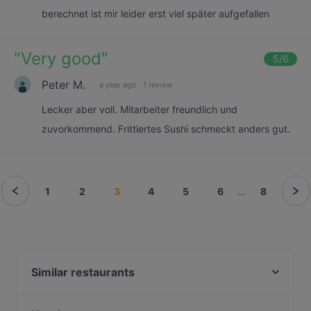
berechnet ist mir leider erst viel später aufgefallen
"
Very good
"
5
/6
Peter M.
a year ago
·
1 review
Lecker aber voll. Mitarbeiter freundlich und
zuvorkommend. Frittiertes Sushi schmeckt anders gut.
1
2
3
4
5
6
...
8
Similar restaurants
Viet Bowl