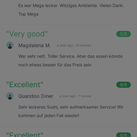
Es war Mega lecker. Witziges Ambiente. Vielen Dank.
Top Mega
"
Very good
"
5
/6
Magdalena M.
a year ago
·
8 reviews
War sehr nett. Toller Service. Aber das essen könnte
noch etwas besser für das Preis sein
"
Excellent
"
6
/6
Quandoo Diner
a year ago
·
1 review
Sehr leckeres Sushi, sehr aufmerksamer Service! Wir
kommen auf jeden Fall wieder!
"
Excellent
"
6
/6