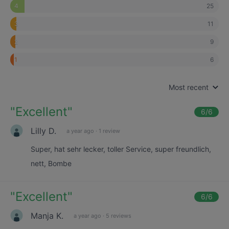
25
4
11
3
9
2
6
1
Most recent
"
Excellent
"
6
/6
Lilly D.
a year ago
·
1 review
Super, hat sehr lecker, toller Service, super freundlich,
nett, Bombe
"
Excellent
"
6
/6
Manja K.
a year ago
·
5 reviews