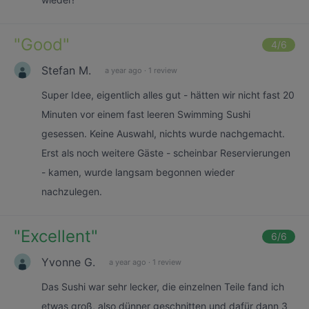
"
Good
"
4
/6
Stefan M.
a year ago
·
1 review
Super Idee, eigentlich alles gut - hätten wir nicht fast 20
Minuten vor einem fast leeren Swimming Sushi
gesessen. Keine Auswahl, nichts wurde nachgemacht.
Erst als noch weitere Gäste - scheinbar Reservierungen
- kamen, wurde langsam begonnen wieder
nachzulegen.
"
Excellent
"
6
/6
Yvonne G.
a year ago
·
1 review
Das Sushi war sehr lecker, die einzelnen Teile fand ich
etwas groß, also dünner geschnitten und dafür dann 3