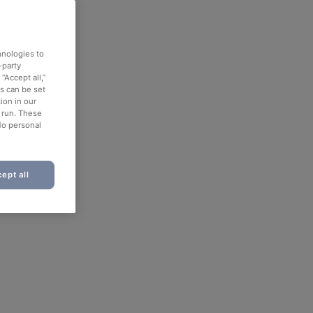
hnologies to
-party
“Accept all,”
es can be set
ion in our
o run. These
No personal
ept all