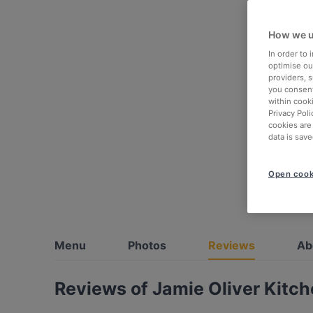
How we u
In order to
optimise our
providers, 
you consent
within cook
Privacy Poli
cookies are
data is save
Open cook
Menu
Photos
Reviews
Ab
Reviews of Jamie Oliver Kitch