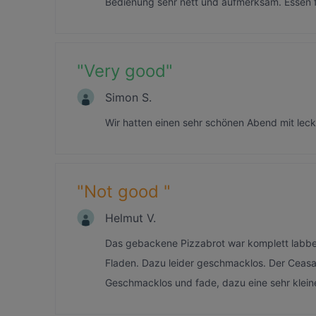
Bedienung sehr nett und aufmerksam. Essen fa
"
Very good
"
Simon S.
Wir hatten einen sehr schönen Abend mit lec
"
Not good
"
Helmut V.
Das gebackene Pizzabrot war komplett labber
Fladen. Dazu leider geschmacklos. Der Ceasar
Geschmacklos und fade, dazu eine sehr kleine