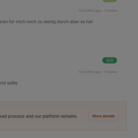
4 months ago
·
1 review
aren für mich noch zu wenig durch aber es hat
6
/6
5 months ago
·
1 review
nd sollte
ased process and our platform remains
More details