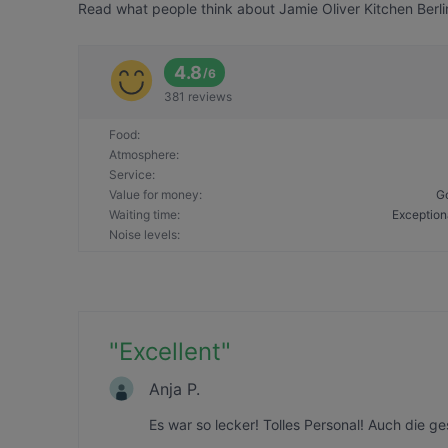
Read what people think about Jamie Oliver Kitchen Berlin
4.8
/
6
381 reviews
Food
:
Atmosphere
:
Service
:
Value for money
:
G
Waiting time
:
Exception
Noise levels
:
"
Excellent
"
Anja P.
Es war so lecker! Tolles Personal! Auch die ge