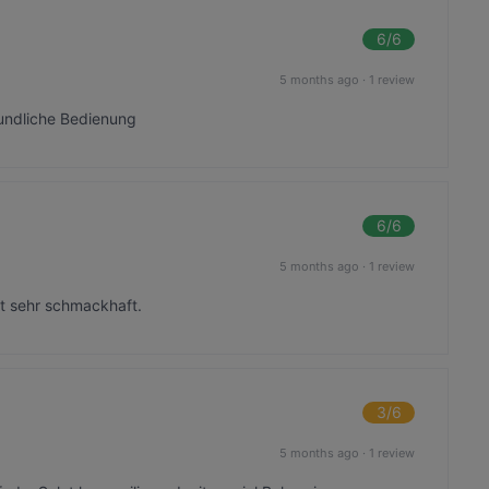
6
/6
5 months ago
·
1 review
reundliche Bedienung
6
/6
5 months ago
·
1 review
t sehr schmackhaft.
3
/6
5 months ago
·
1 review