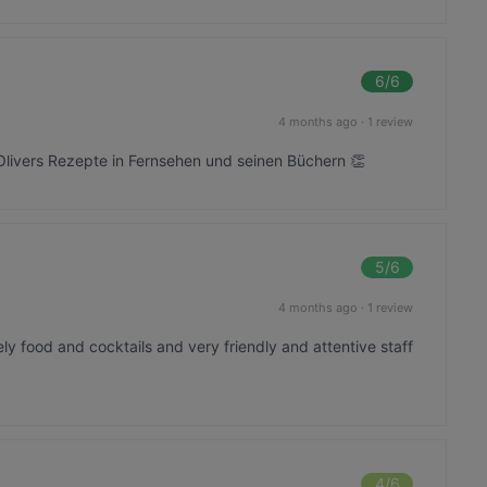
6
/6
4 months ago
·
1 review
 Olivers Rezepte in Fernsehen und seinen Büchern 👏
5
/6
4 months ago
·
1 review
vely food and cocktails and very friendly and attentive staff
4
/6