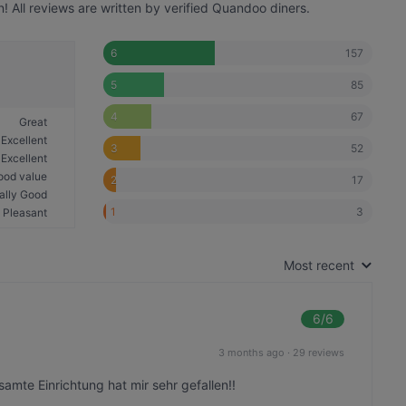
! All reviews are written by verified Quandoo diners.
157
6
85
5
67
4
Great
Excellent
52
3
Excellent
ood value
17
2
ally Good
3
1
Pleasant
Most recent
6
/6
3 months ago
·
29 reviews
samte Einrichtung hat mir sehr gefallen!!