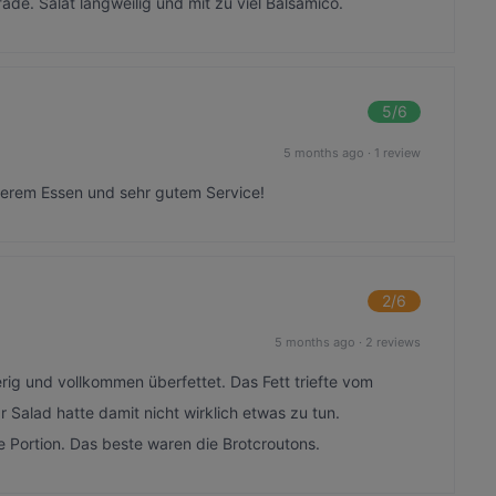
de. Salat langweilig und mit zu viel Balsamico.
5
/6
5 months ago
·
1 review
kerem Essen und sehr gutem Service!
2
/6
5 months ago
·
2 reviews
ig und vollkommen überfettet. Das Fett triefte vom
 Salad hatte damit nicht wirklich etwas zu tun.
 Portion. Das beste waren die Brotcroutons.