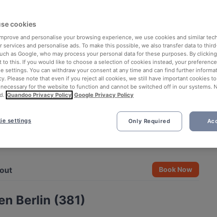
se cookies
 improve and personalise your browsing experience, we use cookies and similar tec
 services and personalise ads. To make this possible, we also transfer data to third
such as Google, who may process your personal data for these purposes. By clicking 
 to this. If you would like to choose a selection of cookies instead, your preferenc
ie settings. You can withdraw your consent at any time and can find further informat
cy. Please note that even if you reject all cookies, we still have important cookies t
 necessary for the website to function and cannot be switched off in our systems. 
d.
Quandoo Privacy Policy
Google Privacy Policy
ie settings
Only Required
Acc
See all 6 photos
out
Book Now
en Berlin (381)