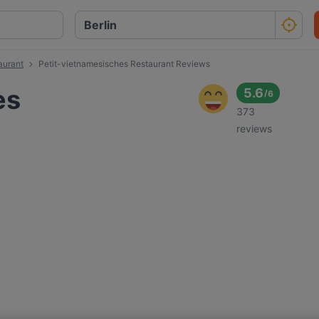
aurant
Petit-vietnamesisches Restaurant Reviews
es
5.6
/
6
373
reviews