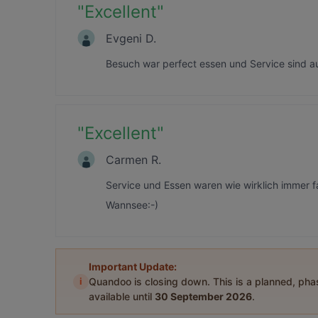
"
Excellent
"
Evgeni D.
Besuch war perfect essen und Service sind au
"
Excellent
"
Carmen R.
Service und Essen waren wie wirklich immer fa
Wannsee:-)
Important Update:
i
Quandoo is closing down. This is a planned, ph
available until
30 September 2026
.