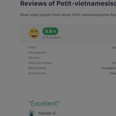
Reviews of Petit-vietnamesis
Read what people think about Petit-vietnamesisches Rest
5.6
/
6
373 reviews
Food
:
Ou
Atmosphere
:
Service
:
Value for money
:
Gr
Waiting time
:
Exception
Noise levels
:
Very
"
Excellent
"
Marlen K.