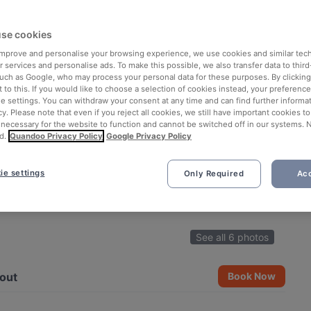
se cookies
 improve and personalise your browsing experience, we use cookies and similar tec
 services and personalise ads. To make this possible, we also transfer data to third
such as Google, who may process your personal data for these purposes. By clicking 
 to this. If you would like to choose a selection of cookies instead, your preferenc
ie settings. You can withdraw your consent at any time and can find further informat
cy. Please note that even if you reject all cookies, we still have important cookies t
 necessary for the website to function and cannot be switched off in our systems. 
d.
Quandoo Privacy Policy
Google Privacy Policy
ie settings
Only Required
Acc
See all 6 photos
out
Book Now