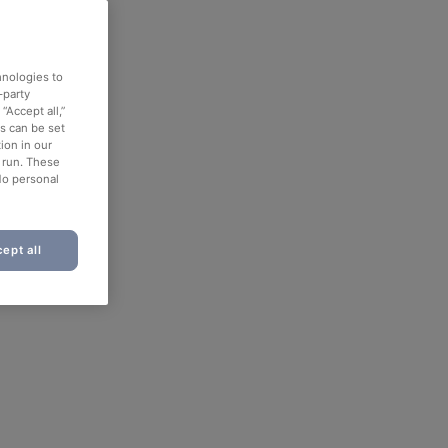
hnologies to
-party
“Accept all,”
es can be set
ion in our
o run. These
No personal
ept all