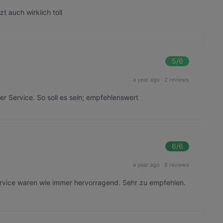
t auch wirklich toll
5
/6
a year ago
·
2 reviews
r Service. So soll es sein; empfehlenswert
6
/6
a year ago
·
8 reviews
ervice waren wie immer hervorragend. Sehr zu empfehlen.