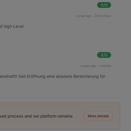
6
/6
a year ago
·
26 reviews
f high Level
6
/6
a year ago
·
1 review
belhaft!! Seit Eröffnung eine absolute Bereicherung für
ased process and our platform remains
More details