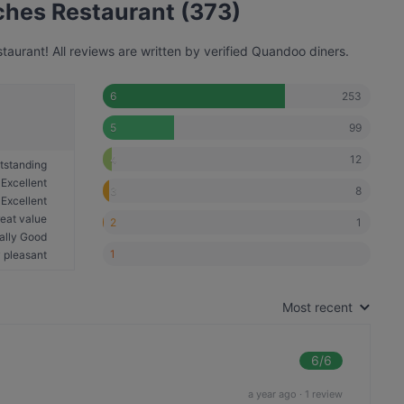
ches Restaurant (373)
aurant! All reviews are written by verified Quandoo diners.
253
6
99
5
12
4
tstanding
Excellent
8
3
Excellent
eat value
1
2
ally Good
1
 pleasant
Most recent
6
/6
a year ago
·
1 review