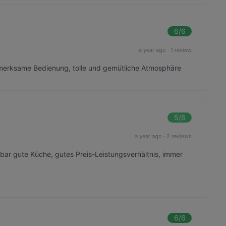
6
/6
a year ago
·
1 review
merksame Bedienung, tolle und gemütliche Atmosphäre
5
/6
a year ago
·
2 reviews
bar gute Küche, gutes Preis-Leistungsverhältnis, immer
6
/6