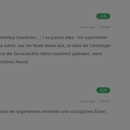
6
/6
a year ago
·
1 review
imtipp bewahren... ;-) es passte alles - mit supernetten
da waren, war die Musik etwas laut, so dass der Lärmpegel
 und die Servicekräfte hätten bestimmt geändert, wenn
 schönen Abend.
6
/6
a year ago
·
1 review
nal, ein angenehmes Ambiente und vorzügliches Essen.