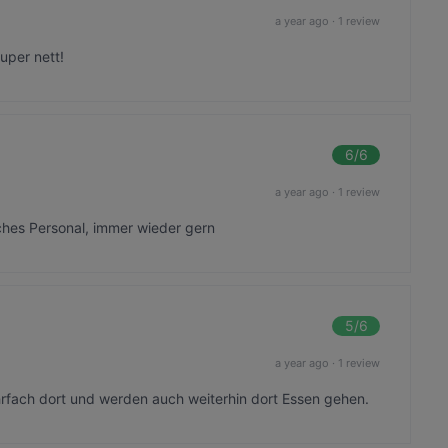
a year ago
·
1 review
uper nett!
6
/6
a year ago
·
1 review
ches Personal, immer wieder gern
5
/6
a year ago
·
1 review
fach dort und werden auch weiterhin dort Essen gehen.