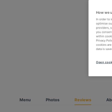
How we u
In order to
optimise our
providers, 
you consent
within cook
Privacy Poli
cookies are
data is save
Open cook
Menu
Photos
Reviews
Ab