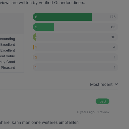
views are written by verified Quandoo diners.
176
6
63
5
10
4
tstanding
Excellent
4
3
Excellent
eat value
1
2
ally Good
1
1
Pleasant
Most recent
5
/6
6 years ago
·
1 review
sphäre, kann man ohne weiteres empfehlen