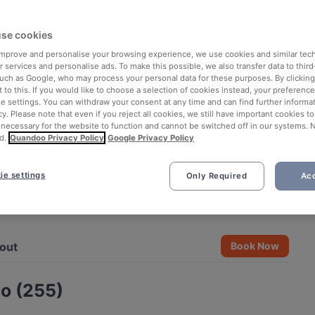
se cookies
 improve and personalise your browsing experience, we use cookies and similar tec
 services and personalise ads. To make this possible, we also transfer data to third
such as Google, who may process your personal data for these purposes. By clicking 
 to this. If you would like to choose a selection of cookies instead, your preferenc
ie settings. You can withdraw your consent at any time and can find further informat
cy. Please note that even if you reject all cookies, we still have important cookies t
 necessary for the website to function and cannot be switched off in our systems. 
d.
Quandoo Privacy Policy
Google Privacy Policy
ie settings
Only Required
Acc
See all 9 photos
out
Book Now
io (255)