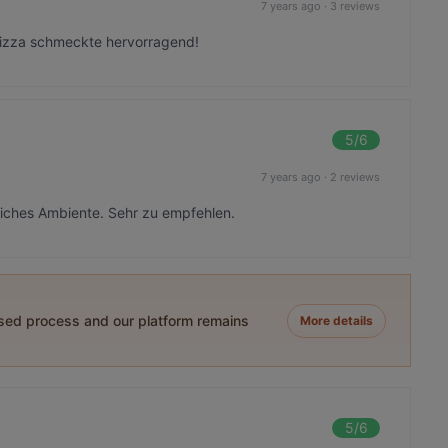
7 years ago
·
3 reviews
Pizza schmeckte hervorragend!
5
/6
7 years ago
·
2 reviews
liches Ambiente. Sehr zu empfehlen.
ased process and our platform remains
More details
5
/6