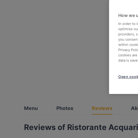
How we u
In order to
optimise our
providers, 
you consent
within cook
Privacy Poli
cookies are
data is save
Open cook
Menu
Photos
Reviews
Ab
Reviews of Ristorante Acquar