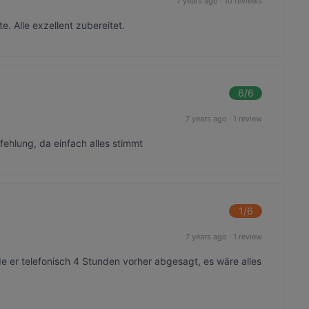
7 years ago
·
10 reviews
. Alle exzellent zubereitet.
6
/6
7 years ago
·
1 review
fehlung, da einfach alles stimmt
1
/6
7 years ago
·
1 review
de er telefonisch 4 Stunden vorher abgesagt, es wäre alles