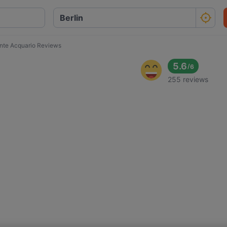
ante Acquario Reviews
5.6
/
6
255 reviews