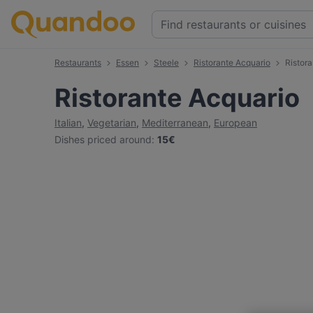
Restaurants
Essen
Steele
Ristorante Acquario
Ristor
Ristorante Acquario
Italian
,
Vegetarian
,
Mediterranean
,
European
Dishes priced around
:
15€