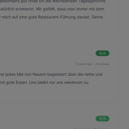
t. Besonders gut finde ich die wechselnden Tagesgerichte
atürlich schmeckt. Mir gefällt, dass man immer mit dem
ür mich auf eine gute Restaurant-Führung deutet. Gerne
6
/6
7 years ago
·
3 reviews
nd jedes Mal von Neuem begeistert über die nette und
nd gute Essen. Uns bleibt nur uns wiederum zu
5
/6