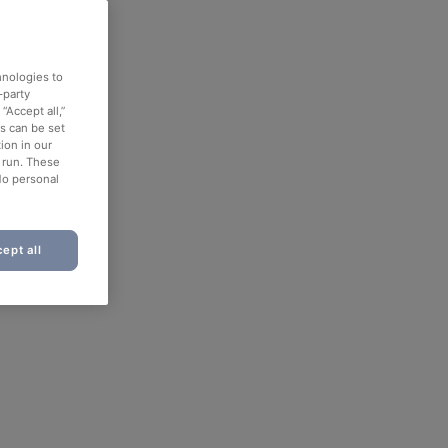
hnologies to
-party
“Accept all,”
es can be set
ion in our
o run. These
No personal
ept all