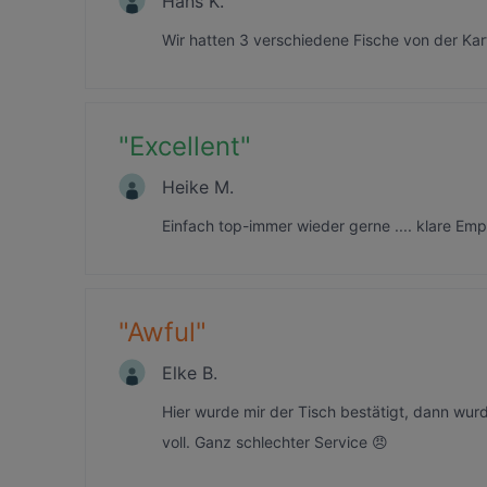
Hans K.
Wir hatten 3 verschiedene Fische von der Karte
"
Excellent
"
Heike M.
Einfach top-immer wieder gerne .... klare Emp
"
Awful
"
Elke B.
Hier wurde mir der Tisch bestätigt, dann wur
voll. Ganz schlechter Service 😠