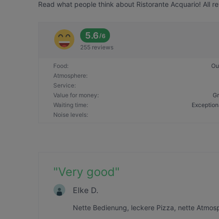
Read what people think about Ristorante Acquario! All re
5.6
/
6
255 reviews
Food
:
Ou
Atmosphere
:
Service
:
Value for money
:
Gr
Waiting time
:
Exception
Noise levels
:
"
Very good
"
Elke D.
Nette Bedienung, leckere Pizza, nette Atmo