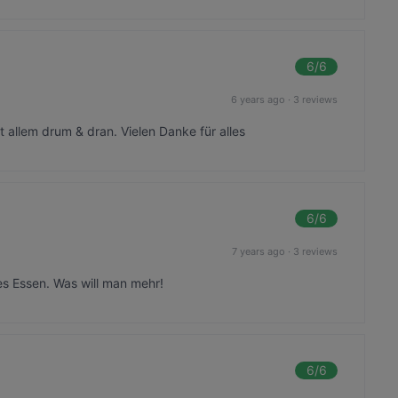
6
/6
6 years ago
·
3 reviews
 allem drum & dran. Vielen Danke für alles
6
/6
7 years ago
·
3 reviews
 Essen. Was will man mehr!
6
/6