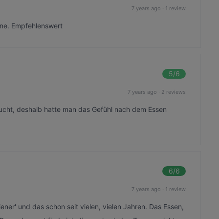
7 years ago
·
1 review
rne. Empfehlenswert
5
/6
7 years ago
·
2 reviews
ucht, deshalb hatte man das Gefühl nach dem Essen
6
/6
7 years ago
·
1 review
liener' und das schon seit vielen, vielen Jahren. Das Essen,