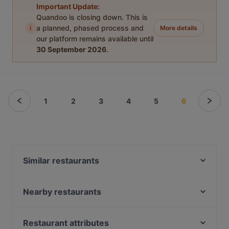
Important Update:
Quandoo is closing down. This is
i
a planned, phased process and
More details
our platform remains available until
30 September 2026
.
1
2
3
4
5
6
Similar restaurants
Fünfte Saison
Nuova Venezia
Nearby restaurants
Restaurant Oase Uno
Sengelmannshof Hotel-Betriebs GmbH
Okinii Essen
Thema Restaurant
Restaurant attributes