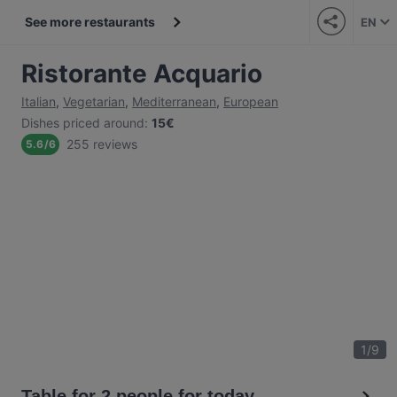
See more restaurants
EN
Ristorante Acquario
Italian
,
Vegetarian
,
Mediterranean
,
European
Dishes priced around
:
15€
255 reviews
5.6
/
6
1
/
9
Table for 2 people for today