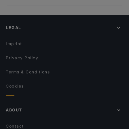
Rü des Shawarmas
Franky´s an der Ruhrpromenade
Restaurants For Groups in Essen
Eiscafe Roma
Frankys Wasserbahnhof Mintard
Kid-friendly Restaurants in Essen
Cafechino
CafeMarte
Late Night Food in Essen
Öz Urfa Ocakbasi
Royal Beef Corner
LEGAL
Restaurants For Business Lunch in Essen
Elis Cafe & Brunch
Golden Café
Family-friendly Restaurants in Essen
Historisches Gasthaus
BRUNCH & CAKE
Imprint
Icy Coco Café
Kukulis Cafe
Privacy Policy
Terms & Conditions
Cookies
ABOUT
Contact