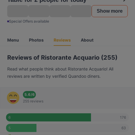
Show more
Special Offers available
Menu
Photos
Reviews
About
Reviews of Ristorante Acquario (255)
Read what people think about Ristorante Acquario! All
reviews are written by verified Quandoo diners.
5.6
/
6
255 reviews
176
6
63
5