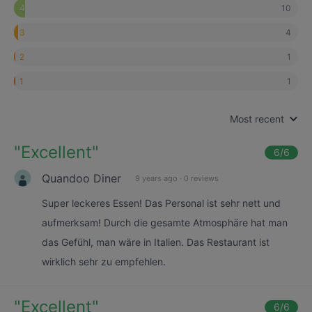
10
4
4
3
1
2
1
1
Most recent
"
Excellent
"
6
/6
Quandoo Diner
9 years ago
·
0 reviews
Super leckeres Essen! Das Personal ist sehr nett und
aufmerksam! Durch die gesamte Atmosphäre hat man
das Gefühl, man wäre in Italien. Das Restaurant ist
wirklich sehr zu empfehlen.
"
Excellent
"
6
/6