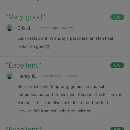
"
Very good
"
5
/6
Erik d.
7 months ago
·
1 review
Leuk restaurant, vriendelijk personeel en eten heel
lekker en goed👌
"
Excellent
"
6
/6
Henry K.
7 months ago
·
1 review
Sehr freundlicher Empfang, gemütlich und sehr
aufmerksamer und freundlicher Service. Das Essen von
Vorspeise bis Nachtisch sehr lecker und perfekt
serviert. Wir kommen sehr gern wieder.
"
Excellent
"
6
/6