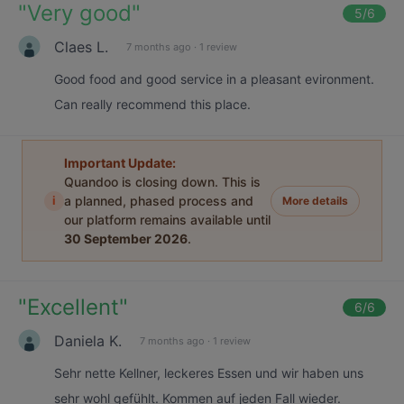
"
Very good
"
5
/6
Claes L.
7 months ago
·
1 review
Good food and good service in a pleasant evironment.
Can really recommend this place.
Important Update:
Quandoo is closing down. This is
i
a planned, phased process and
More details
our platform remains available until
30 September 2026
.
"
Excellent
"
6
/6
Daniela K.
7 months ago
·
1 review
Sehr nette Kellner, leckeres Essen und wir haben uns
sehr wohl gefühlt. Kommen auf jeden Fall wieder.