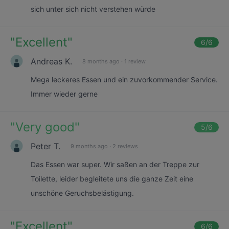
sich unter sich nicht verstehen würde
"
Excellent
"
6
/6
Andreas K.
8 months ago
·
1 review
Mega leckeres Essen und ein zuvorkommender Service.
Immer wieder gerne
"
Very good
"
5
/6
Peter T.
9 months ago
·
2 reviews
Das Essen war super. Wir saßen an der Treppe zur
Toilette, leider begleitete uns die ganze Zeit eine
unschöne Geruchsbelästigung.
"
Excellent
"
6
/6