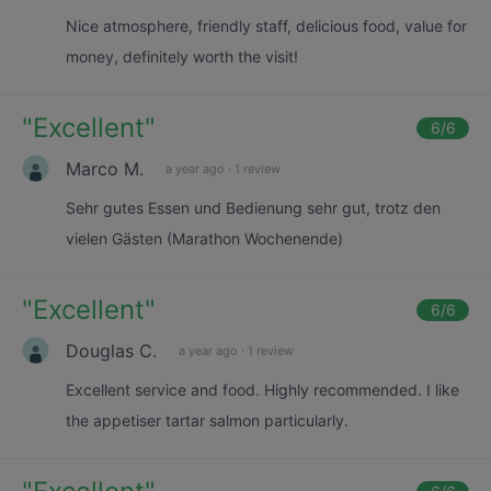
Nice atmosphere, friendly staff, delicious food, value for
money, definitely worth the visit!
"
Excellent
"
6
/6
Marco M.
a year ago
·
1 review
Sehr gutes Essen und Bedienung sehr gut, trotz den
vielen Gästen (Marathon Wochenende)
"
Excellent
"
6
/6
Douglas C.
a year ago
·
1 review
Excellent service and food. Highly recommended. I like
the appetiser tartar salmon particularly.