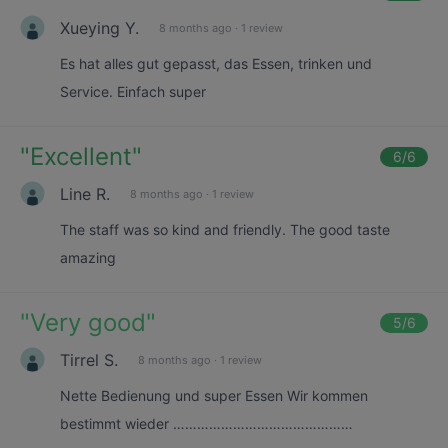
Xueying Y.
8 months ago
·
1 review
Es hat alles gut gepasst, das Essen, trinken und
Service. Einfach super
"
Excellent
"
6
/6
Line R.
8 months ago
·
1 review
The staff was so kind and friendly. The good taste
amazing
"
Very good
"
5
/6
Tirrel S.
8 months ago
·
1 review
Nette Bedienung und super Essen Wir kommen
bestimmt wieder ………………………………………