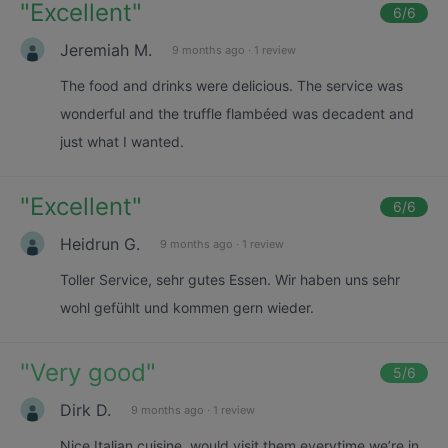
"
Excellent
"
6
/6
Jeremiah M.
9 months ago
·
1 review
The food and drinks were delicious. The service was
wonderful and the truffle flambéed was decadent and
just what I wanted.
"
Excellent
"
6
/6
Heidrun G.
9 months ago
·
1 review
Toller Service, sehr gutes Essen. Wir haben uns sehr
wohl gefühlt und kommen gern wieder.
"
Very good
"
5
/6
Dirk D.
9 months ago
·
1 review
Nice Italian cuisine, would visit them everytime we’re in