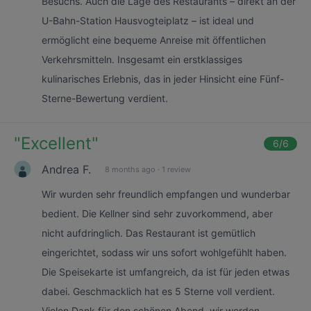
Besuchs. Auch die Lage des Restaurants – direkt an der
U-Bahn-Station Hausvogteiplatz – ist ideal und
ermöglicht eine bequeme Anreise mit öffentlichen
Verkehrsmitteln. Insgesamt ein erstklassiges
kulinarisches Erlebnis, das in jeder Hinsicht eine Fünf-
Sterne-Bewertung verdient.
"
Excellent
"
6
/6
Andrea F.
8 months ago
·
1 review
Wir wurden sehr freundlich empfangen und wunderbar
bedient. Die Kellner sind sehr zuvorkommend, aber
nicht aufdringlich. Das Restaurant ist gemütlich
eingerichtet, sodass wir uns sofort wohlgefühlt haben.
Die Speisekarte ist umfangreich, da ist für jeden etwas
dabei. Geschmacklich hat es 5 Sterne voll verdient.
Vielen Dank für den schönen Abend, wir werden