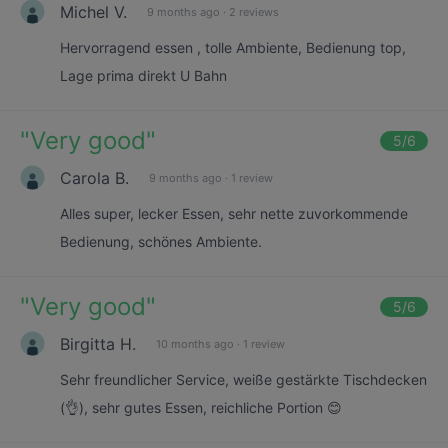
Michel V.
9 months ago
·
2 reviews
Hervorragend essen , tolle Ambiente, Bedienung top,
Lage prima direkt U Bahn
"
Very good
"
5
/6
Carola B.
9 months ago
·
1 review
Alles super, lecker Essen, sehr nette zuvorkommende
Bedienung, schönes Ambiente.
"
Very good
"
5
/6
Birgitta H.
10 months ago
·
1 review
Sehr freundlicher Service, weiße gestärkte Tischdecken
(👌), sehr gutes Essen, reichliche Portion 😊