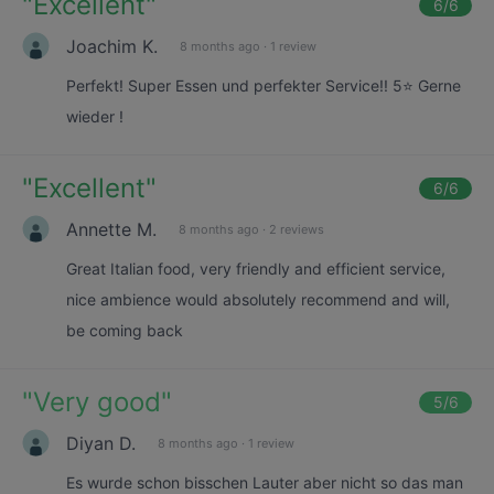
"
Excellent
"
6
/6
Joachim K.
8 months ago
·
1 review
Perfekt! Super Essen und perfekter Service!! 5⭐️ Gerne
wieder !
"
Excellent
"
6
/6
Annette M.
8 months ago
·
2 reviews
Great Italian food, very friendly and efficient service,
nice ambience would absolutely recommend and will,
be coming back
"
Very good
"
5
/6
Diyan D.
8 months ago
·
1 review
Es wurde schon bisschen Lauter aber nicht so das man