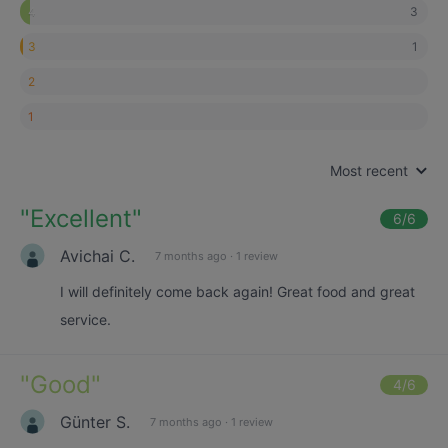
3
4
1
3
2
1
Most recent
"
Excellent
"
6
/6
Avichai C.
7 months ago
·
1 review
I will definitely come back again! Great food and great
service.
"
Good
"
4
/6
Günter S.
7 months ago
·
1 review