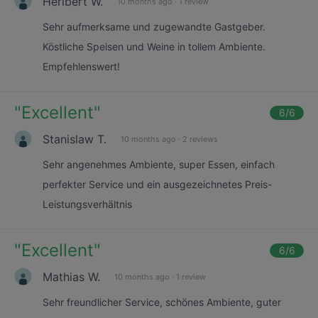
Heribert W.
10 months ago
·
1 review
Sehr aufmerksame und zugewandte Gastgeber.
Köstliche Speisen und Weine in tollem Ambiente.
Empfehlenswert!
"
Excellent
"
6
/6
Stanislaw T.
10 months ago
·
2 reviews
Sehr angenehmes Ambiente, super Essen, einfach
perfekter Service und ein ausgezeichnetes Preis-
Leistungsverhältnis
"
Excellent
"
6
/6
Mathias W.
10 months ago
·
1 review
Sehr freundlicher Service, schönes Ambiente, guter