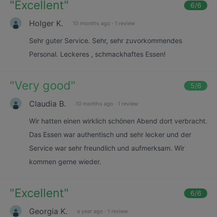
"
Excellent
"
6
/6
Holger K.
10 months ago
·
1 review
Sehr guter Service. Sehr, sehr zuvorkommendes
Personal. Leckeres , schmackhaftes Essen!
"
Very good
"
5
/6
Claudia B.
10 months ago
·
1 review
Wir hatten einen wirklich schönen Abend dort verbracht.
Das Essen war authentisch und sehr lecker und der
Service war sehr freundlich und aufmerksam. Wir
kommen gerne wieder.
"
Excellent
"
6
/6
Georgia K.
a year ago
·
1 review