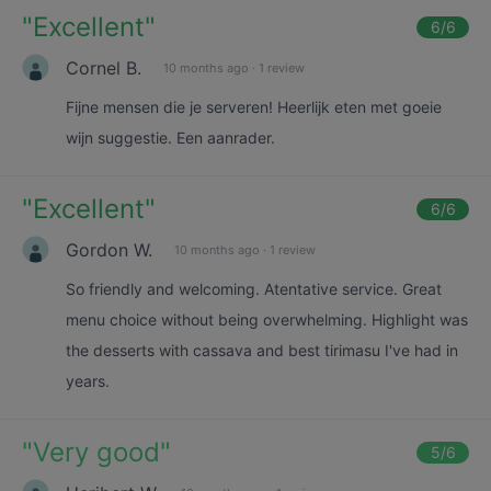
"
Excellent
"
6
/6
Cornel B.
10 months ago
·
1 review
Fijne mensen die je serveren! Heerlijk eten met goeie
wijn suggestie. Een aanrader.
"
Excellent
"
6
/6
Gordon W.
10 months ago
·
1 review
So friendly and welcoming. Atentative service. Great
menu choice without being overwhelming. Highlight was
the desserts with cassava and best tirimasu I've had in
years.
"
Very good
"
5
/6