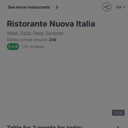
See more restaurants
EN
Ristorante Nuova Italia
Italian
,
Pizza
,
Pasta
,
European
Dishes priced around
:
24€
123 reviews
5.6
/
6
1
/
14
Table for 2 people for today