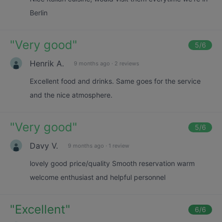
Berlin
"
Very good
"
5
/6
Henrik A.
9 months ago
·
2 reviews
Excellent food and drinks. Same goes for the service
and the nice atmosphere.
"
Very good
"
5
/6
Davy V.
9 months ago
·
1 review
lovely good price/quality Smooth reservation warm
welcome enthusiast and helpful personnel
"
Excellent
"
6
/6