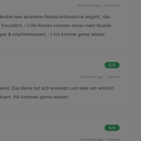
4 months ago
·
3 reviews
 flexibel was spontane Restaurantbesuche angeht, das
r freundlich. :-) Die Ramen könnten etwas mehr Nudeln
uper & empfehlenswert. :-) Ich komme gerne wieder.
6
/6
5 months ago
·
1 review
annt. Das Menü hat sich erweitert und alles sah wirklich
rksam. Wir kommen gerne wieder!
6
/6
5 months ago
·
1 review