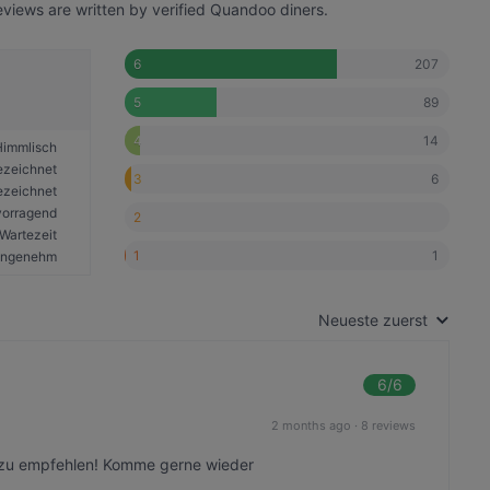
views are written by verified Quandoo diners.
207
6
89
5
14
4
Himmlisch
ezeichnet
6
3
ezeichnet
vorragend
2
Wartezeit
1
1
angenehm
Neueste zuerst
6
/6
2 months ago
·
8 reviews
r zu empfehlen! Komme gerne wieder