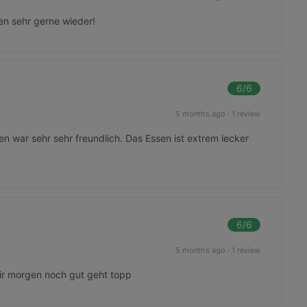
n sehr gerne wieder!
6
/6
5 months ago
·
1 review
 war sehr sehr freundlich. Das Essen ist extrem lecker
!
6
/6
5 months ago
·
1 review
ir morgen noch gut geht topp