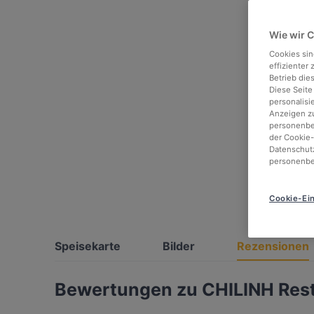
Wie wir 
Cookies sin
effizienter
Betrieb die
Diese Seite
personalisi
Anzeigen zu
personenbez
der Cookie-
Datenschutz
personenbe
Cookie-Ein
Speisekarte
Bilder
Rezensionen
Bewertungen zu CHILINH Rest