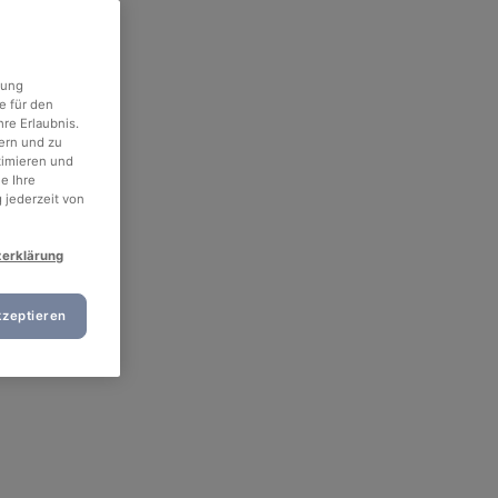
rung
e für den
re Erlaubnis.
ern und zu
timieren und
e Ihre
 jederzeit von
zerklärung
kzeptieren