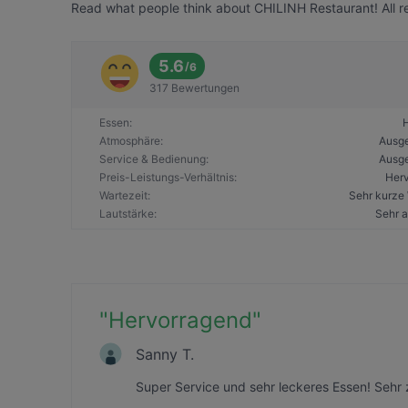
Read what people think about CHILINH Restaurant! All re
5.6
/
6
317 Bewertungen
Essen
:
Atmosphäre
:
Ausg
Service & Bedienung
:
Ausg
Preis-Leistungs-Verhältnis
:
Her
Wartezeit
:
Sehr kurze 
Lautstärke
:
Sehr 
"
Hervorragend
"
Sanny T.
Super Service und sehr leckeres Essen! Seh