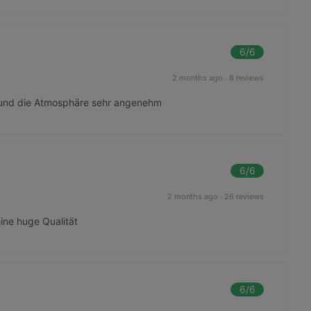
6
/6
2 months ago
·
8 reviews
r und die Atmosphäre sehr angenehm
6
/6
2 months ago
·
26 reviews
ine huge Qualität
6
/6