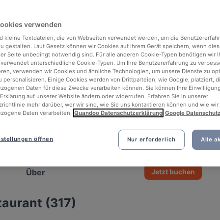
Cookies verwenden
d kleine Textdateien, die von Webseiten verwendet werden, um die Benutzererfah
 zu gestalten. Laut Gesetz können wir Cookies auf Ihrem Gerät speichern, wenn dies
ser Seite unbedingt notwendig sind. Für alle anderen Cookie-Typen benötigen wir Ih
 verwendet unterschiedliche Cookie-Typen. Um Ihre Benutzererfahrung zu verbess
eren, verwenden wir Cookies und ähnliche Technologien, um unsere Dienste zu op
 personalisieren. Einige Cookies werden von Drittparteien, wie Google, platziert, di
ogenen Daten für diese Zwecke verarbeiten können. Sie können Ihre Einwilligung
Erklärung auf unserer Website ändern oder widerrufen. Erfahren Sie in unserer
richtlinie mehr darüber, wer wir sind, wie Sie uns kontaktieren können und wie wir
zogene Daten verarbeiten.
Quandoo Datenschutzerklärung
Google Datenschut
stellungen öffnen
Nur erforderlich
Alle a
See all 4 photos
Über
Jetzt buchen
aurant (317)