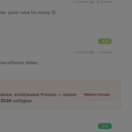
3 months ago
·
8 reviews
able- good value for money 😊
4
/6
4 months ago
·
2 reviews
few different dishes.
eplanter, schrittweiser Prozess — unsere
Weitere Details
 2026
verfügbar.
5
/6