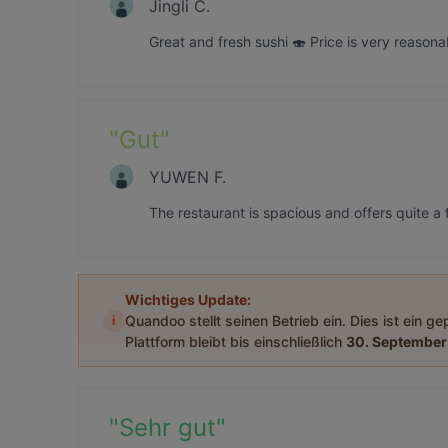
Jingli C.
Great and fresh sushi 🍣 Price is very reason
"
Gut
"
YUWEN F.
The restaurant is spacious and offers quite a 
Wichtiges Update:
i
Quandoo stellt seinen Betrieb ein. Dies ist ein g
Plattform bleibt bis einschließlich
30. September
"
Sehr gut
"