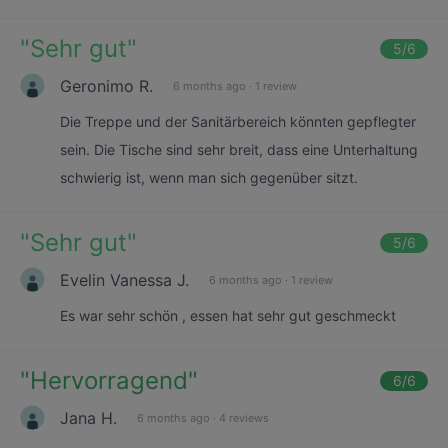
"
Sehr gut
"
5
/6
Geronimo R.
6 months ago
·
1 review
Die Treppe und der Sanitärbereich könnten gepflegter
sein. Die Tische sind sehr breit, dass eine Unterhaltung
schwierig ist, wenn man sich gegenüber sitzt.
"
Sehr gut
"
5
/6
Evelin Vanessa J.
6 months ago
·
1 review
Es war sehr schön , essen hat sehr gut geschmeckt
"
Hervorragend
"
6
/6
Jana H.
6 months ago
·
4 reviews