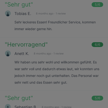
"
Sehr gut
"
5
/6
Tobias E.
8 months ago
·
1 review
Sehr leckeres Essen! Freundlicher Service, kommen
immer wieder gerne hin.
"
Hervorragend
"
6
/6
Anett K.
8 months ago
·
1 review
Wir haben uns sehr wohl und willkommen gefühlt. Es
war sehr voll und dadurch etwas laut, wir konnten uns
jedoch immer noch gut unterhalten. Das Personal war
sehr nett und das Essen sehr gut.
"
Sehr gut
"
5
/6
Sebastian B.
8 months ago
·
1 review