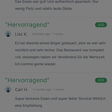
Das Essen war gut! Und authentisch japanisch. Nur
wenig Platz und relativ laute Gäste
"
Hervorragend
"
6
/6
Lisz K.
6 months ago
·
1 review
Es hat diesmal etwas länger gedauert, aber es war sehr
reichlich und sehr lecker. Das Restaurant war komplett
voll, deswegen haben wir Verständnis für die Wartezeit.
Ich komme gerne wieder.
"
Hervorragend
"
6
/6
Carl H.
6 months ago
·
1 review
Super leckeres Essen und super lieber Service! Wirklich
eine Empfehlung