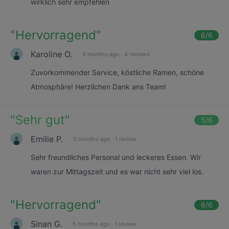
wirklich sehr empfehlen
"
Hervorragend
"
6
/6
Karoline O.
5 months ago
·
4 reviews
Zuvorkommender Service, köstliche Ramen, schöne
Atmosphäre! Herzlichen Dank ans Team!
"
Sehr gut
"
5
/6
Emilie P.
5 months ago
·
1 review
Sehr freundliches Personal und leckeres Essen. Wir
waren zur Mittagszeit und es war nicht sehr viel los.
"
Hervorragend
"
6
/6
Sinan G.
5 months ago
·
1 review