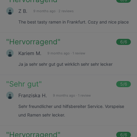
Z B.
9 months ago
·
2 reviews
The best tasty ramen in Frankfurt. Cozy and nice place
"
Hervorragend
"
6
/6
Kariem M.
9 months ago
·
1 review
Ja ja sehr sehr gut gut wirklich sehr sehr lecker
"
Sehr gut
"
5
/6
Franziska H.
9 months ago
·
1 review
Sehr freundlicher und hilfsbereiter Service. Vorspeise
und Ramen sehr lecker.
"
Hervorragend
"
6
/6