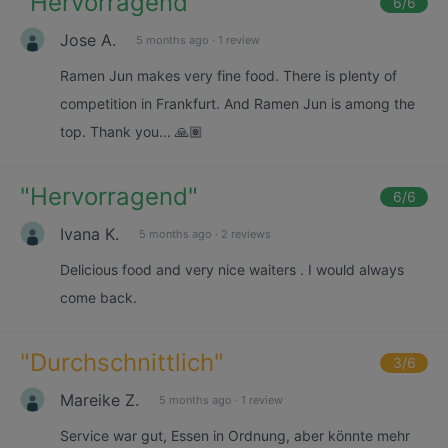
"
Hervorragend
"
6
/6
Jose A.
5 months ago
·
1 review
Ramen Jun makes very fine food. There is plenty of
competition in Frankfurt. And Ramen Jun is among the
top. Thank you... 🙏🏽
"
Hervorragend
"
6
/6
Ivana K.
5 months ago
·
2 reviews
Delicious food and very nice waiters . I would always
come back.
"
Durchschnittlich
"
3
/6
Mareike Z.
5 months ago
·
1 review
Service war gut, Essen in Ordnung, aber könnte mehr