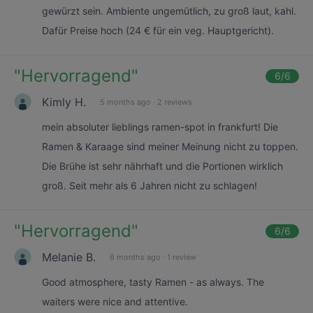
gewürzt sein. Ambiente ungemütlich, zu groß laut, kahl.
Dafür Preise hoch (24 € für ein veg. Hauptgericht).
"
Hervorragend
"
6
/6
Kimly H.
5 months ago
·
2 reviews
mein absoluter lieblings ramen-spot in frankfurt! Die
Ramen & Karaage sind meiner Meinung nicht zu toppen.
Die Brühe ist sehr nährhaft und die Portionen wirklich
groß. Seit mehr als 6 Jahren nicht zu schlagen!
"
Hervorragend
"
6
/6
Melanie B.
6 months ago
·
1 review
Good atmosphere, tasty Ramen - as always. The
waiters were nice and attentive.