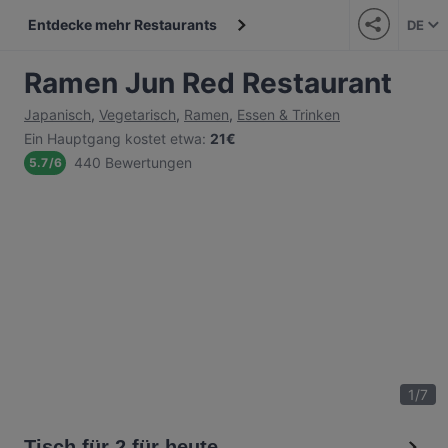
Entdecke mehr Restaurants
DE
Ramen Jun Red Restaurant
Japanisch
,
Vegetarisch
,
Ramen
,
Essen & Trinken
Ein Hauptgang kostet etwa
:
21€
440 Bewertungen
5.7
/
6
1
/
7
Tisch für 2 für heute