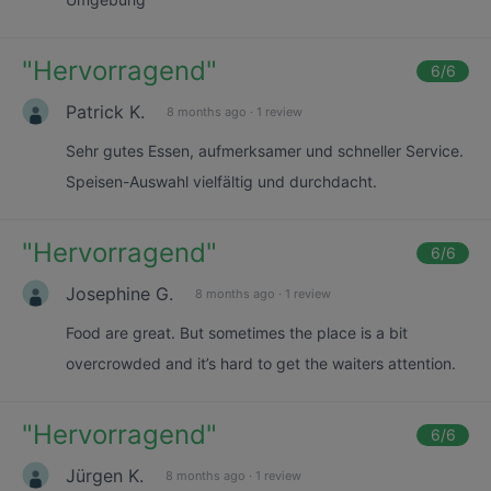
"
Hervorragend
"
6
/6
Patrick K.
8 months ago
·
1 review
Sehr gutes Essen, aufmerksamer und schneller Service.
Speisen-Auswahl vielfältig und durchdacht.
"
Hervorragend
"
6
/6
Josephine G.
8 months ago
·
1 review
Food are great. But sometimes the place is a bit
overcrowded and it’s hard to get the waiters attention.
"
Hervorragend
"
6
/6
Jürgen K.
8 months ago
·
1 review