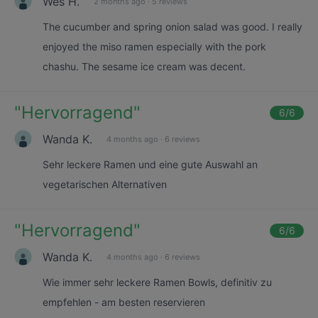
Wes H.
2 months ago
·
5 reviews
The cucumber and spring onion salad was good. I really
enjoyed the miso ramen especially with the pork
chashu. The sesame ice cream was decent.
"
Hervorragend
"
6
/6
Wanda K.
4 months ago
·
6 reviews
Sehr leckere Ramen und eine gute Auswahl an
vegetarischen Alternativen
"
Hervorragend
"
6
/6
Wanda K.
4 months ago
·
6 reviews
Wie immer sehr leckere Ramen Bowls, definitiv zu
empfehlen - am besten reservieren