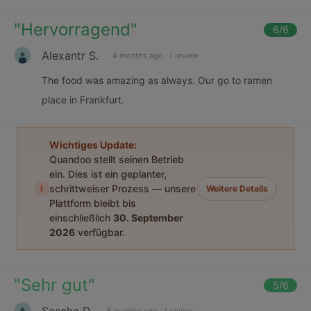
"
Hervorragend
"
6
/6
Alexantr S.
4 months ago
·
1 review
The food was amazing as always. Our go to ramen
place in Frankfurt.
Wichtiges Update:
Quandoo stellt seinen Betrieb
ein. Dies ist ein geplanter,
i
schrittweiser Prozess — unsere
Weitere Details
Plattform bleibt bis
einschließlich
30. September
2026
verfügbar.
"
Sehr gut
"
5
/6
Sascha D.
5 months ago
·
1 review