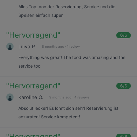
Alles Top, von der Reservierung, Service und die
Speisen einfach super.
"
Hervorragend
"
6
/6
Liliya P.
8 months ago
·
1 review
Everything was great! The food was amazing and the
service too
"
Hervorragend
"
6
/6
Karoline O.
9 months ago
·
4 reviews
Absolut lecker! Es lohnt sich sehr! Reservierung ist
anzuraten! Service kompetent!
"
Hervorragend
"
6
/6