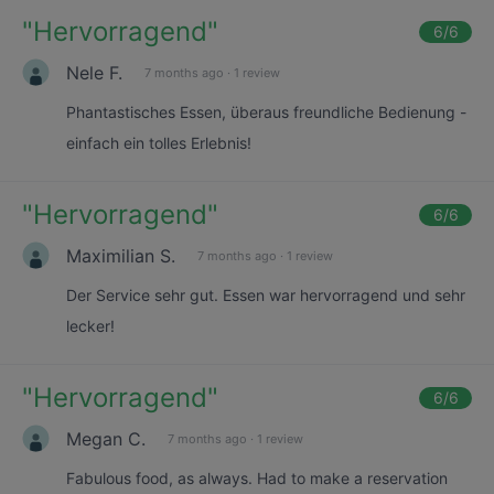
"
Hervorragend
"
6
/6
Nele F.
7 months ago
·
1 review
Phantastisches Essen, überaus freundliche Bedienung -
einfach ein tolles Erlebnis!
"
Hervorragend
"
6
/6
Maximilian S.
7 months ago
·
1 review
Der Service sehr gut. Essen war hervorragend und sehr
lecker!
"
Hervorragend
"
6
/6
Megan C.
7 months ago
·
1 review
Fabulous food, as always. Had to make a reservation