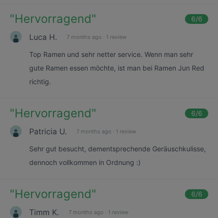
"
Hervorragend
"
6
/6
Luca H.
7 months ago
·
1 review
Top Ramen und sehr netter service. Wenn man sehr
gute Ramen essen möchte, ist man bei Ramen Jun Red
richtig.
"
Hervorragend
"
6
/6
Patricia U.
7 months ago
·
1 review
Sehr gut besucht, dementsprechende Geräuschkulisse,
dennoch vollkommen in Ordnung :)
"
Hervorragend
"
6
/6
Timm K.
7 months ago
·
1 review