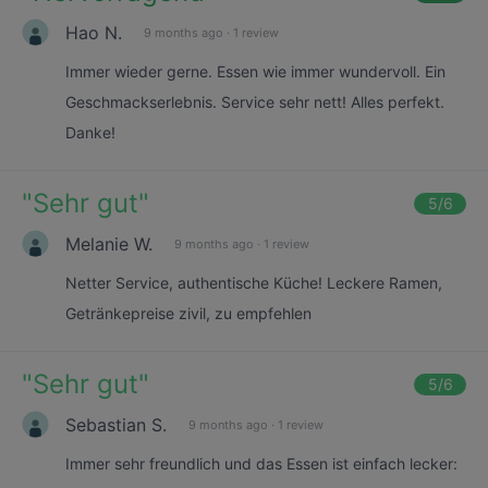
Hao N.
9 months ago
·
1 review
Immer wieder gerne. Essen wie immer wundervoll. Ein
Geschmackserlebnis. Service sehr nett! Alles perfekt.
Danke!
"
Sehr gut
"
5
/6
Melanie W.
9 months ago
·
1 review
Netter Service, authentische Küche! Leckere Ramen,
Getränkepreise zivil, zu empfehlen
"
Sehr gut
"
5
/6
Sebastian S.
9 months ago
·
1 review
Immer sehr freundlich und das Essen ist einfach lecker: