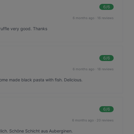
6
/6
6 months ago
·
16 reviews
ruffle very good. Thanks
6
/6
6 months ago
·
18 reviews
 home made black pasta with fish. Delicious.
6
/6
6 months ago
·
20 reviews
lich. Schöne Schicht aus Auberginen.