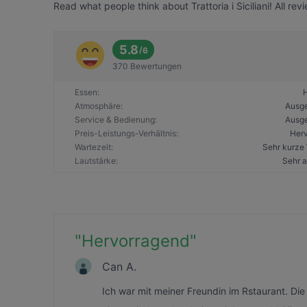
Read what people think about Trattoria i Siciliani! All re
5.8
/
6
370 Bewertungen
Essen
:
Atmosphäre
:
Ausg
Service & Bedienung
:
Ausg
Preis-Leistungs-Verhältnis
:
Her
Wartezeit
:
Sehr kurze 
Lautstärke
:
Sehr 
"
Hervorragend
"
Can A.
Ich war mit meiner Freundin im Rstaurant. Di