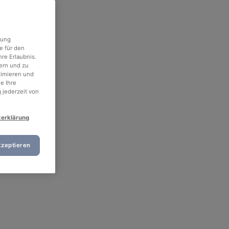
rung
e für den
re Erlaubnis.
ern und zu
timieren und
e Ihre
 jederzeit von
zerklärung
kzeptieren