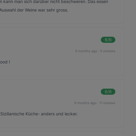
ten kann man sich darüber nicht beschweren. Das essen
 Auswahl der Weine war sehr gross.
6
/6
6 months ago
·
5 reviews
food !
6
/6
6 months ago
·
11 reviews
izilianische Küche- anders und lecker.