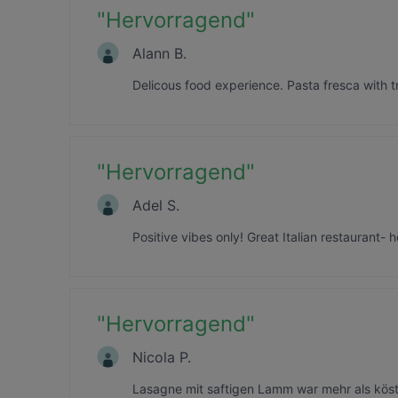
"
Hervorragend
"
Alann B.
Delicous food experience. Pasta fresca with t
"
Hervorragend
"
Adel S.
Positive vibes only! Great Italian restaurant-
"
Hervorragend
"
Nicola P.
Lasagne mit saftigen Lamm war mehr als köst