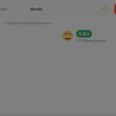
i
Trattoria i Siciliani Rezensionen
5.8
/
6
370 Bewertungen