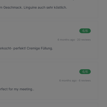
 im Geschmack. Linguine auch sehr köstlich.
6
/6
6 months ago
·
20 reviews
verkocht- perfekt! Cremige Füllung.
6
/6
6 months ago
·
6 reviews
erfect for my meeting..