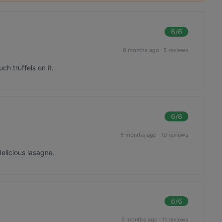
6
/6
6 months ago
·
5 reviews
ch truffels on it.
6
/6
6 months ago
·
10 reviews
delicious lasagne.
6
/6
6 months ago
·
11 reviews