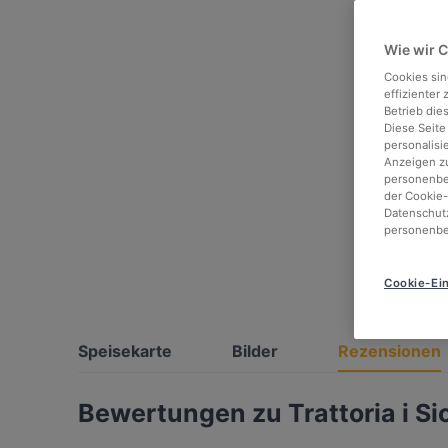
Wie wir 
Cookies sin
effizienter
Betrieb die
Diese Seite
personalisi
Anzeigen zu
personenbez
der Cookie-
Datenschutz
personenbe
Cookie-Ein
Speisekarte
Bilder
Rezensionen
Bewertungen zu Trattoria i Sic