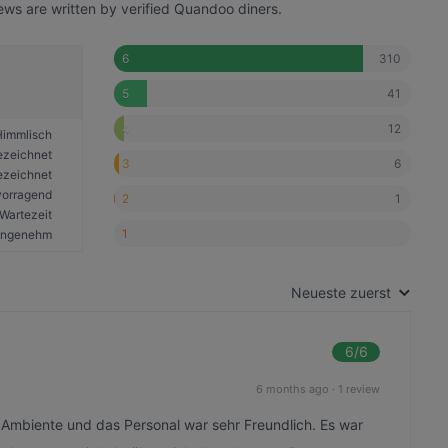
views are written by verified Quandoo diners.
310
6
41
5
12
4
Himmlisch
ezeichnet
6
3
ezeichnet
vorragend
1
2
Wartezeit
1
angenehm
Neueste zuerst
6
/6
6 months ago
·
1 review
e Ambiente und das Personal war sehr Freundlich. Es war