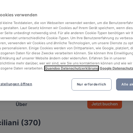
Cookies verwenden
d kleine Textdateien, die von Webseiten verwendet werden, um die Benutzererfah
 zu gestalten. Laut Gesetz können wir Cookies auf Ihrem Gerät speichern, wenn dies
ser Seite unbedingt notwendig sind. Für alle anderen Cookie-Typen benötigen wir Ih
 verwendet unterschiedliche Cookie-Typen. Um Ihre Benutzererfahrung zu verbess
eren, verwenden wir Cookies und ähnliche Technologien, um unsere Dienste zu op
 personalisieren. Einige Cookies werden von Drittparteien, wie Google, platziert, di
ogenen Daten für diese Zwecke verarbeiten können. Sie können Ihre Einwilligung
Erklärung auf unserer Website ändern oder widerrufen. Erfahren Sie in unserer
richtlinie mehr darüber, wer wir sind, wie Sie uns kontaktieren können und wie wir
zogene Daten verarbeiten.
Quandoo Datenschutzerklärung
Google Datenschut
stellungen öffnen
Nur erforderlich
Alle a
See all 5 photos
Über
Jetzt buchen
iliani (370)