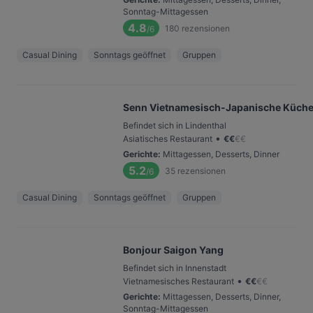
Sonntag-Mittagessen
4.8
180
rezensionen
/6
Casual Dining
Sonntags geöffnet
Gruppen
Senn Vietnamesisch-Japanische Küch
Befindet sich in Lindenthal
•
Asiatisches Restaurant
€
€
€
€
Gerichte
:
Mittagessen, Desserts, Dinner
5.2
35
rezensionen
/6
Casual Dining
Sonntags geöffnet
Gruppen
Bonjour Saigon Yang
Befindet sich in Innenstadt
•
Vietnamesisches Restaurant
€
€
€
€
Gerichte
:
Mittagessen, Desserts, Dinner,
Sonntag-Mittagessen