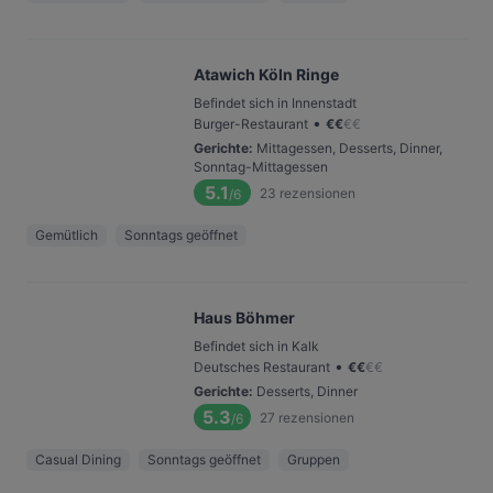
Atawich Köln Ringe
Befindet sich in Innenstadt
•
Burger-Restaurant
€
€
€
€
Gerichte
:
Mittagessen, Desserts, Dinner,
Sonntag-Mittagessen
5.1
23
rezensionen
/6
Gemütlich
Sonntags geöffnet
Haus Böhmer
Befindet sich in Kalk
•
Deutsches Restaurant
€
€
€
€
Gerichte
:
Desserts, Dinner
5.3
27
rezensionen
/6
Casual Dining
Sonntags geöffnet
Gruppen