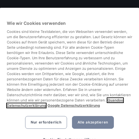
Deutschland
Wie wir Cookies verwenden
Italien
Cookies sind kleine Textdateien, die von Webseiten verwendet werden,
um die Benutzererfahrung effizienter zu gestalten. Laut Gesetz können wir
Finnland
Cookies auf Ihrem Gerät speichern, wenn diese für den Betrieb dieser
Seite unbedingt notwendig sind. Für alle anderen Cookie-Typen
benötigen wir Ihre Erlaubnis. Diese Seite verwendet unterschiedliche
Vereinigtes Königreich
Cookie-Typen. Um Ihre Benutzererfahrung zu verbessern und zu
personalisieren, verwenden wir Cookies und ähnliche Technologien, um
unsere Dienste zu optimieren und Anzeigen zu personalisieren. Einige
Türkei
Cookies werden von Drittparteien, wie Google, platziert, die Ihre
personenbezogenen Daten für diese Zwecke verarbeiten können. Sie
können Ihre Einwilligung jederzeit von der Cookie-Erklärung auf unserer
Niederlande
Website ändern oder widerrufen. Erfahren Sie in unserer
Datenschutzrichtlinie mehr darüber, wer wir sind, wie Sie uns kontaktieren
können und wie wir personenbezogene Daten verarbeiten.
Quandoo
Singapur
Datenschutzerklärung
Google Datenschutzerklärung
Nur erforderlich
Alle akzeptieren