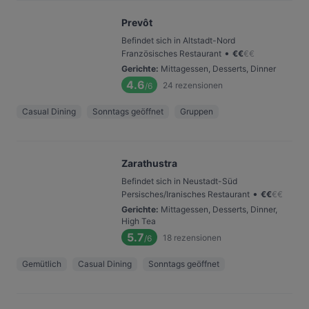
Prevôt
Befindet sich in Altstadt-Nord
•
Französisches Restaurant
€
€
€
€
Gerichte
:
Mittagessen, Desserts, Dinner
4.6
24
rezensionen
/6
Casual Dining
Sonntags geöffnet
Gruppen
Zarathustra
Befindet sich in Neustadt-Süd
•
Persisches/Iranisches Restaurant
€
€
€
€
Gerichte
:
Mittagessen, Desserts, Dinner,
High Tea
5.7
18
rezensionen
/6
Gemütlich
Casual Dining
Sonntags geöffnet