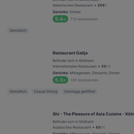
•
Italienisches Restaurant
€
€
€
€
Gerichte
:
Dinner
5.4
113
rezensionen
/6
Gemütlich
Restaurant Galija
Befindet sich in Mülheim
•
Internationales Restaurant
€
€
€
€
Gerichte
:
Mittagessen, Desserts, Dinner
5.3
120
rezensionen
/6
Gemütlich
Casual Dining
Sonntags geöffnet
Shi - The Pleasure of Asia Cuisine - Köl
Befindet sich in Mülheim
•
Asiatisches Restaurant
€
€
€
€
Gerichte
:
Mittagessen, Desserts, Dinner,