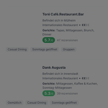
Toré Café.Restaurant.Bar
Befindet sich in Mülheim
•
Internationales Restaurant
€
€
€
€
Gerichte
:
Tapas, Mittagessen, Brunch,
Dinner
5.7
47
rezensionen
/6
Casual Dining
Sonntags geöffnet
Gruppen
Dank Augusta
Befindet sich in Innenstadt
•
Internationales Restaurant
€
€
€
€
Gerichte
:
Mittagessen, Kaffee & Kuchen,
Sonntag-Mittagessen
5.3
39
rezensionen
/6
Gemütlich
Casual Dining
Sonntags geöffnet