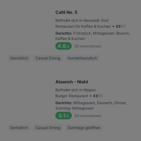
Café No. 5
Befindet sich in Neustadt-Süd
•
Restaurant für Kaffee & Kuchen
€
€
€
€
Gerichte
:
Frühstück, Mittagessen, Brunch,
Kaffee & Kuchen
4.6
26
rezensionen
/6
Gemütlich
Casual Dining
Hundefreundlich
Atawich - Niehl
Befindet sich in Nippes
•
Burger-Restaurant
€
€
€
€
Gerichte
:
Mittagessen, Desserts, Dinner,
Sonntag-Mittagessen
5.1
29
rezensionen
/6
Gemütlich
Casual Dining
Sonntags geöffnet