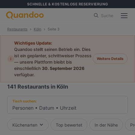
SCHNELLE & KOSTENLOSE RESERVIERUNG
Suche
Restaurants
Köln
Seite 3
Wichtiges Update:
Quandoo stellt seinen Betrieb ein. Dies
ist ein geplanter, schrittweiser Prozess
i
Weitere Details
— unsere Plattform bleibt bis
einschließlich
30. September 2026
verfügbar.
141
Restaurants in Köln
Tisch suchen:
Personen
•
Datum
•
Uhrzeit
Küchenarten
Top bewertet
In der Nähe
Pr