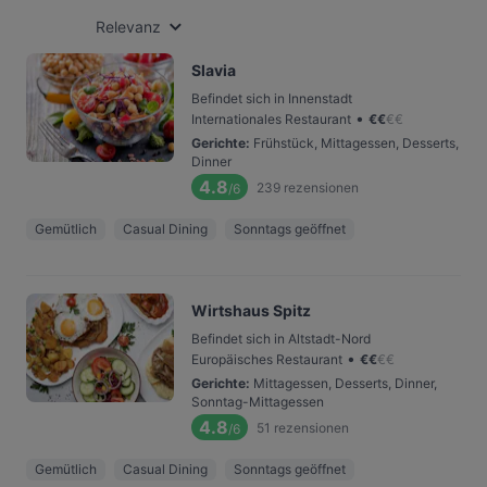
Relevanz
Slavia
Befindet sich in Innenstadt
•
Internationales Restaurant
€
€
€
€
Gerichte
:
Frühstück, Mittagessen, Desserts,
Dinner
4.8
239
rezensionen
/6
Gemütlich
Casual Dining
Sonntags geöffnet
Wirtshaus Spitz
Befindet sich in Altstadt-Nord
•
Europäisches Restaurant
€
€
€
€
Gerichte
:
Mittagessen, Desserts, Dinner,
Sonntag-Mittagessen
4.8
51
rezensionen
/6
Gemütlich
Casual Dining
Sonntags geöffnet