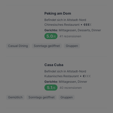
Peking am Dom
Befindet sich in Altstadt-Nord
•
Chinesisches Restaurant
€
€
€
€
Gerichte
:
Mittagessen, Desserts, Dinner
5.0
41
rezensionen
/6
Casual Dining
Sonntags geöffnet
Gruppen
Casa Cuba
Befindet sich in Altstadt-Nord
•
Kubanisches Restaurant
€
€
€
€
Gerichte
:
Mittagessen, Dinner
5.1
40
rezensionen
/6
Gemütlich
Sonntags geöffnet
Gruppen