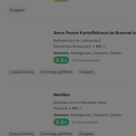
Gruppen
Anno Pomm Kartoffelhaus Im Brenner's
Befindet sich in Junkersdorf
•
Deutsches Restaurant
€
€
€
€
Gerichte
:
Mittagessen, Desserts, Dinner
5.3
174
rezensionen
/6
Casual Dining
Sonntags geöffnet
Gruppen
NeoNeo
Befindet sich in Neustadt-Nord
•
Pizzaria
€
€
€
€
Gerichte
:
Mittagessen, Desserts, Dinner
5.4
24
rezensionen
/6
Casual Dining
Sonntags geöffnet
Gruppen