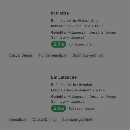
In Piazza
Befindet sich in Altstadt-Süd
•
Italienisches Restaurant
€
€
€
€
Gerichte
:
Mittagessen, Desserts, Dinner,
Sonntag-Mittagessen
5.7
20
rezensionen
/6
Casual Dining
Hundefreundlich
Sonntags geöffnet
Em Latänche
Befindet sich in Lövenich
•
Europäisches Restaurant
€
€
€
€
Gerichte
:
Mittagessen, Desserts, Dinner,
Sonntag-Mittagessen
5.6
162
rezensionen
/6
Gemütlich
Casual Dining
Sonntags geöffnet