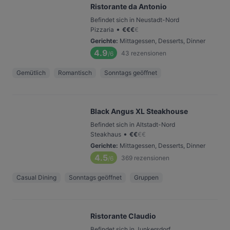
Ristorante da Antonio
Befindet sich in Neustadt-Nord
•
Pizzaria
€
€
€
€
Gerichte
:
Mittagessen, Desserts, Dinner
4.9
43
rezensionen
/6
Gemütlich
Romantisch
Sonntags geöffnet
Black Angus XL Steakhouse
Befindet sich in Altstadt-Nord
•
Steakhaus
€
€
€
€
Gerichte
:
Mittagessen, Desserts, Dinner
4.5
369
rezensionen
/6
Casual Dining
Sonntags geöffnet
Gruppen
Ristorante Claudio
Befindet sich in Junkersdorf