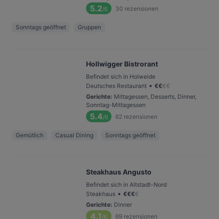
5.2
30
rezensionen
/6
Sonntags geöffnet
Gruppen
Hollwigger Bistrorant
Befindet sich in Holweide
•
Deutsches Restaurant
€
€
€
€
Gerichte
:
Mittagessen, Desserts, Dinner,
Sonntag-Mittagessen
5.4
62
rezensionen
/6
Gemütlich
Casual Dining
Sonntags geöffnet
Steakhaus Angusto
Befindet sich in Altstadt-Nord
•
Steakhaus
€
€
€
€
Gerichte
:
Dinner
4.1
69
rezensionen
/6