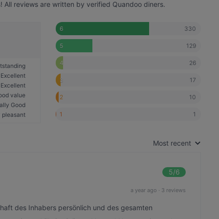
 All reviews are written by verified Quandoo diners.
330
6
129
5
26
4
tstanding
Excellent
17
3
Excellent
ood value
10
2
ally Good
1
1
 pleasant
Most recent
5
/6
a year ago
·
3 reviews
chaft des Inhabers persönlich und des gesamten