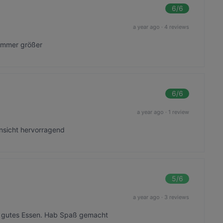
6
/6
a year ago
·
4 reviews
 immer größer
6
/6
a year ago
·
1 review
insicht hervorragend
5
/6
a year ago
·
3 reviews
 - gutes Essen. Hab Spaß gemacht