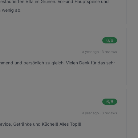
restaurierten Villa im Grünen. Vor-und Hauptspeise und
n wenig ab.
6
/6
a year ago
·
3 reviews
mend und persönlich zu gleich. Vielen Dank für das sehr
6
/6
a year ago
·
3 reviews
vice, Getränke und Küche!!! Alles Top!!!