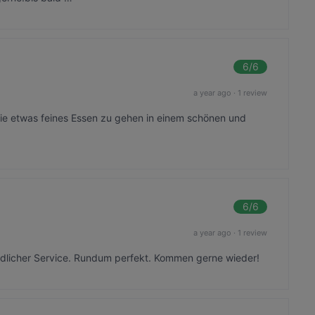
6
/6
a year ago
·
1 review
ilie etwas feines Essen zu gehen in einem schönen und
6
/6
a year ago
·
1 review
eundlicher Service. Rundum perfekt. Kommen gerne wieder!