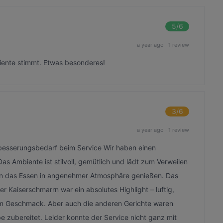
5
/6
a year ago
·
1 review
biente stimmt. Etwas besonderes!
3
/6
a year ago
·
1 review
rbesserungsbedarf beim Service Wir haben einen
s Ambiente ist stilvoll, gemütlich und lädt zum Verweilen
ann das Essen in angenehmer Atmosphäre genießen. Das
 Kaiserschmarrn war ein absolutes Highlight – luftig,
h im Geschmack. Aber auch die anderen Gerichte waren
e zubereitet. Leider konnte der Service nicht ganz mit