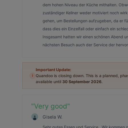
dem hohen Niveau der Küche mithalten. Obw
zuständiger Kellner weder motiviert noch wir
gehen, um Bestellungen aufzugeben, da er für
dass dies ein Einzelfall oder einfach ein schl
Insgesamt hatten wir einen schönen Abend u
nächsten Besuch auch der Service der hervo
Important Update:
i
Quandoo is closing down. This is a planned, ph
available until
30 September 2026
.
"
Very good
"
Gisela W.
Sehr gutes Essen und Service.. Wir kommen g