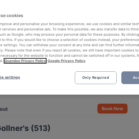
se cookies
 improve and personalise your browsing experience, we use cookies and similar tec
 services and personalise ads. To make this possible, we also transfer data to third
such as Google, who may process your personal data for these purposes. By clicking 
 to this. If you would like to choose a selection of cookies instead, your preferenc
ie settings. You can withdraw your consent at any time and can find further informat
cy. Please note that even if you reject all cookies, we still have important cookies t
 necessary for the website to function and cannot be switched off in our systems. 
d.
Quandoo Privacy Policy
Google Privacy Policy
ie settings
Only Required
Acc
See all 5 photos
out
Book Now
ollner's (513)