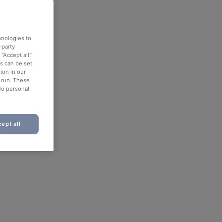
hnologies to
-party
“Accept all,”
es can be set
ion in our
o run. These
No personal
ept all