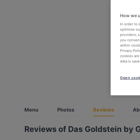
How we u
In order to
optimise our
providers, 
you consent
within cook
Privacy Poli
cookies are
data is save
Open cook
Menu
Photos
Reviews
Ab
Reviews of Das Goldstein by G