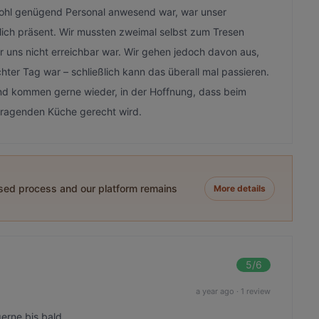
ohl genügend Personal anwesend war, war unser
klich präsent. Wir mussten zweimal selbst zum Tresen
 uns nicht erreichbar war. Wir gehen jedoch davon aus,
echter Tag war – schließlich kann das überall mal passieren.
nd kommen gerne wieder, in der Hoffnung, dass beim
rragenden Küche gerecht wird.
ased process and our platform remains
More details
5
/6
a year ago
·
1 review
erne.bis bald …