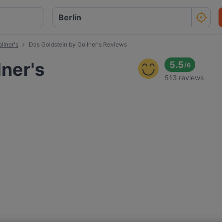
llner's
Das Goldstein by Gollner's Reviews
lner's
5.5
/
6
513 reviews