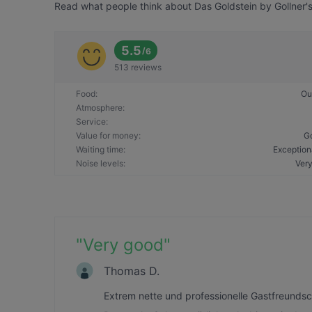
Read what people think about Das Goldstein by Gollner's!
5.5
/
6
513 reviews
Food
:
Ou
Atmosphere
:
Service
:
Value for money
:
G
Waiting time
:
Exception
Noise levels
:
Very
"
Very good
"
Thomas D.
Extrem nette und professionelle Gastfreunds