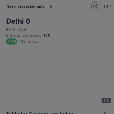
See more restaurants
EN
Delhi 6
Indian
,
Asian
Dishes priced around
:
15€
105 reviews
5.3
/
6
1
/
8
Table for 2 people for today