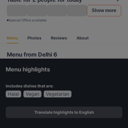
Show more
Special Offers available
Menu
Photos
Reviews
About
Menu from Delhi 6
Menu highlights
Includes dishes that are:
Halal
Vegan
Vegetarian
Translate highlights to English