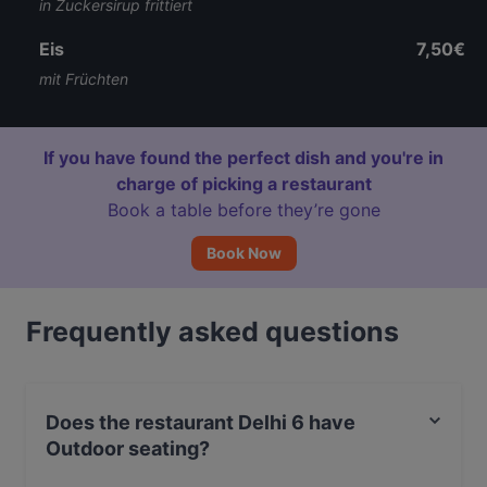
in Zuckersirup frittiert
Eis
7,50€
mit Früchten
If you have found the perfect dish and you're in
charge of picking a restaurant
Book a table before they’re gone
Book Now
Frequently asked questions
Does the restaurant Delhi 6 have
Outdoor seating?