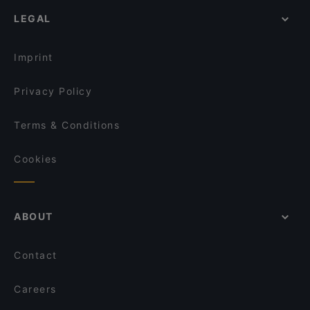
Kreuzberger Himmel
Romantic Restaurants in Berlin
Yakoolza
LEGAL
Restaurants For Groups in Berlin
Erdinger am Gendarmenmarkt
Kid-friendly Restaurants in Berlin
BAVARIA Berlin
Imprint
Privacy Policy
Terms & Conditions
Cookies
ABOUT
Contact
Careers