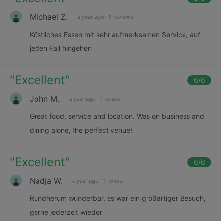
Michael Z.
a year ago
·
9 reviews
Köstliches Essen mit sehr aufmerksamen Service, auf
jeden Fall hingehen
"
Excellent
"
6
/6
John M.
a year ago
·
1 review
Great food, service and location. Was on business and
dining alone, the perfect venue!
"
Excellent
"
6
/6
Nadja W.
a year ago
·
1 review
Rundherum wunderbar, es war ein großartiger Besuch,
gerne jederzeit wieder