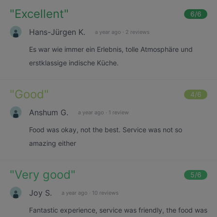
"
Excellent
"
6
/6
Hans-Jürgen K.
a year ago
·
2 reviews
Es war wie immer ein Erlebnis, tolle Atmosphäre und
erstklassige indische Küche.
"
Good
"
4
/6
Anshum G.
a year ago
·
1 review
Food was okay, not the best. Service was not so
amazing either
"
Very good
"
5
/6
Joy S.
a year ago
·
10 reviews
Fantastic experience, service was friendly, the food was