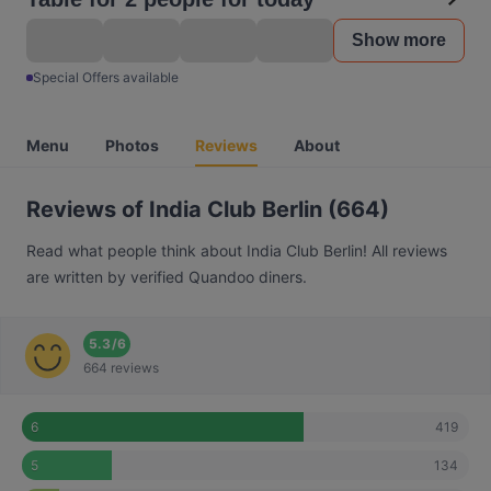
Show more
Special Offers available
Menu
Photos
Reviews
About
Reviews of India Club Berlin (664)
Read what people think about India Club Berlin! All reviews
are written by verified Quandoo diners.
5.3
/
6
664 reviews
419
6
134
5