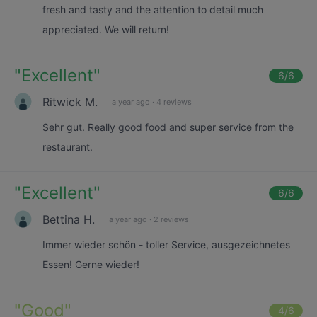
fresh and tasty and the attention to detail much
appreciated. We will return!
"
Excellent
"
6
/6
Ritwick M.
a year ago
·
4 reviews
Sehr gut. Really good food and super service from the
restaurant.
"
Excellent
"
6
/6
Bettina H.
a year ago
·
2 reviews
Immer wieder schön - toller Service, ausgezeichnetes
Essen! Gerne wieder!
"
Good
"
4
/6