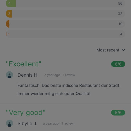
56
4
32
3
19
2
4
1
Most recent
"
Excellent
"
6
/6
Dennis H.
a year ago
·
1 review
Fantastisch! Das beste indische Restaurant der Stadt.
Immer wieder mit gleich guter Qualität
"
Very good
"
5
/6
Sibylle J.
a year ago
·
1 review