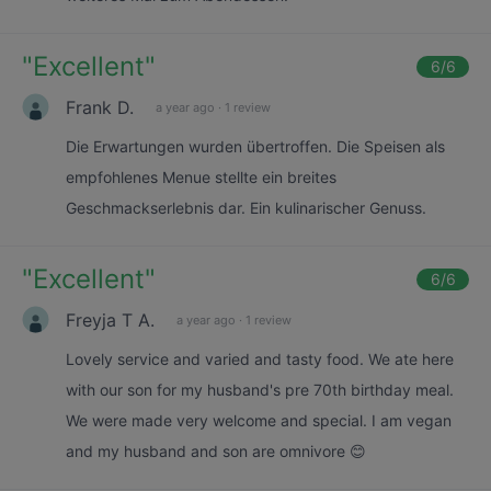
"
Excellent
"
6
/6
Frank D.
a year ago
·
1 review
Die Erwartungen wurden übertroffen. Die Speisen als
empfohlenes Menue stellte ein breites
Geschmackserlebnis dar. Ein kulinarischer Genuss.
"
Excellent
"
6
/6
Freyja T A.
a year ago
·
1 review
Lovely service and varied and tasty food. We ate here
with our son for my husband's pre 70th birthday meal.
We were made very welcome and special. I am vegan
and my husband and son are omnivore 😊