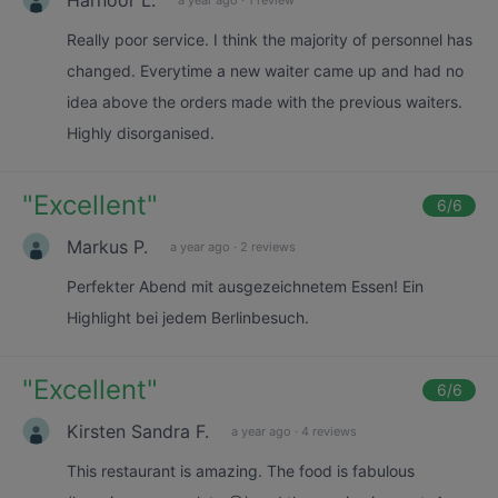
Really poor service. I think the majority of personnel has
changed. Everytime a new waiter came up and had no
idea above the orders made with the previous waiters.
Highly disorganised.
"
Excellent
"
6
/6
Markus P.
a year ago
·
2 reviews
Perfekter Abend mit ausgezeichnetem Essen! Ein
Highlight bei jedem Berlinbesuch.
"
Excellent
"
6
/6
Kirsten Sandra F.
a year ago
·
4 reviews
This restaurant is amazing. The food is fabulous