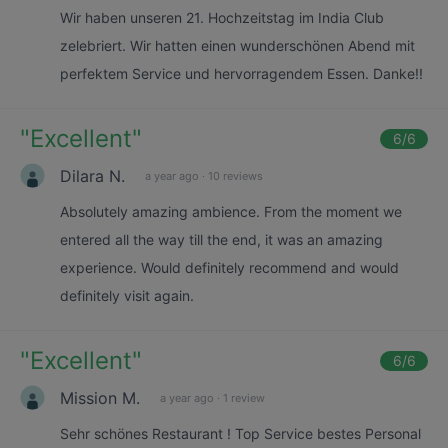
Wir haben unseren 21. Hochzeitstag im India Club
zelebriert. Wir hatten einen wunderschönen Abend mit
perfektem Service und hervorragendem Essen. Danke!!
"
Excellent
"
6
/6
Dilara N.
a year ago
·
10 reviews
Absolutely amazing ambience. From the moment we
entered all the way till the end, it was an amazing
experience. Would definitely recommend and would
definitely visit again.
"
Excellent
"
6
/6
Mission M.
a year ago
·
1 review
Sehr schönes Restaurant ! Top Service bestes Personal