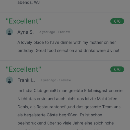
abends. WJ
"
Excellent
"
6
/6
Ayna S.
a year ago
·
1 review
A lovely place to have dinner with my mother on her
birthday! Great food selection and drinks were divine!
"
Excellent
"
6
/6
Frank L.
a year ago
·
1 review
Im India Club genießt man gelebte Erlebnisgastronomie.
Nicht das erste und auch nicht das letzte Mal dürfen
Denis, als Restaurantchef ,und das gesamte Team uns
als begeisterte Gäste begrüßen. Es ist schon
beeindruckend über so viele Jahre eine solch hohe