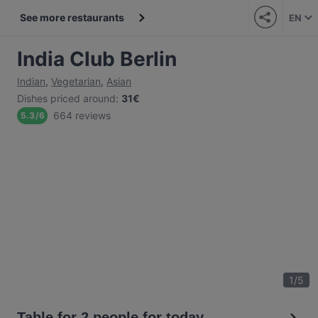
See more restaurants
EN
India Club Berlin
Indian
,
Vegetarian
,
Asian
Dishes priced around
:
31€
664 reviews
5.3
/
6
1
/
5
Table for 2 people for today