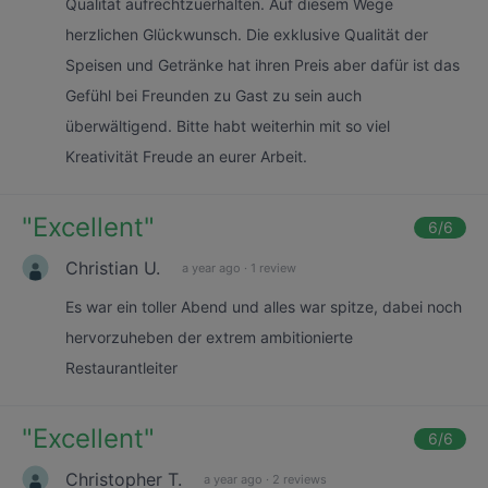
Qualität aufrechtzuerhalten. Auf diesem Wege
herzlichen Glückwunsch. Die exklusive Qualität der
Speisen und Getränke hat ihren Preis aber dafür ist das
Gefühl bei Freunden zu Gast zu sein auch
überwältigend. Bitte habt weiterhin mit so viel
Kreativität Freude an eurer Arbeit.
"
Excellent
"
6
/6
Christian U.
a year ago
·
1 review
Es war ein toller Abend und alles war spitze, dabei noch
hervorzuheben der extrem ambitionierte
Restaurantleiter
"
Excellent
"
6
/6
Christopher T.
a year ago
·
2 reviews