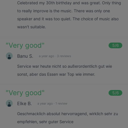
Celebrated my 30th birthday and was great. Only thing
to really improve is the music. There was only one
speaker and it was too quiet. The choice of music also
wasn't suitable.
"
Very good
"
5
/6
Banu S.
a year ago
·
3 reviews
Service war heute nicht so außerordentlich gut wie
sonst, aber das Essen war Top wie immer.
"
Very good
"
5
/6
Elke B.
a year ago
·
1 review
Geschmacklich absolut hervorragend, wirklich sehr zu
empfehlen, sehr guter Service