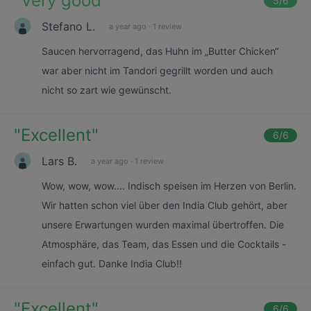
"
Very good
"
5
/6
Stefano L.
a year ago
·
1 review
Saucen hervorragend, das Huhn im „Butter Chicken“
war aber nicht im Tandori gegrillt worden und auch
nicht so zart wie gewünscht.
"
Excellent
"
6
/6
Lars B.
a year ago
·
1 review
Wow, wow, wow…. Indisch speisen im Herzen von Berlin.
Wir hatten schon viel über den India Club gehört, aber
unsere Erwartungen wurden maximal übertroffen. Die
Atmosphäre, das Team, das Essen und die Cocktails -
einfach gut. Danke India Club!!
"
Excellent
"
6
/6