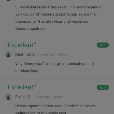
Super leckeres indisches essen und hervorragender
Service. Da ich Geburtstag hatte gab es sogar ein
Champagner Glas aufs Haus und verzierten
Geburtstagstisch.
"
Excellent
"
6
/6
Michael D.
a year ago
·
1 review
Very friendly staff with a great atmosphere and
delicious food
"
Excellent
"
6
/6
Frank S.
a year ago
·
1 review
Hervorragendes Essen sowie Service ! Gerne ein
weiteres Mal zum Abendessen.