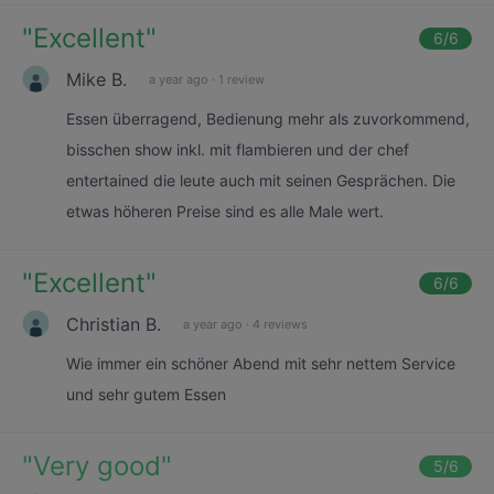
"
Excellent
"
6
/6
Mike B.
a year ago
·
1 review
Essen überragend, Bedienung mehr als zuvorkommend,
bisschen show inkl. mit flambieren und der chef
entertained die leute auch mit seinen Gesprächen. Die
etwas höheren Preise sind es alle Male wert.
"
Excellent
"
6
/6
Christian B.
a year ago
·
4 reviews
Wie immer ein schöner Abend mit sehr nettem Service
und sehr gutem Essen
"
Very good
"
5
/6