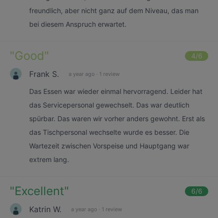
freundlich, aber nicht ganz auf dem Niveau, das man
bei diesem Anspruch erwartet.
"
Good
"
4
/6
Frank S.
a year ago
·
1 review
Das Essen war wieder einmal hervorragend. Leider hat
das Servicepersonal gewechselt. Das war deutlich
spürbar. Das waren wir vorher anders gewohnt. Erst als
das Tischpersonal wechselte wurde es besser. Die
Wartezeit zwischen Vorspeise und Hauptgang war
extrem lang.
"
Excellent
"
6
/6
Katrin W.
a year ago
·
1 review