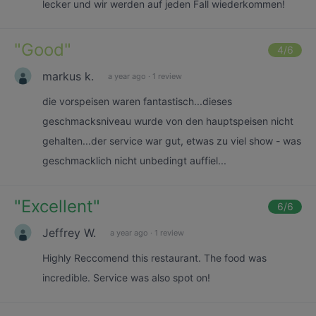
lecker und wir werden auf jeden Fall wiederkommen!
"
Good
"
4
/6
markus k.
a year ago
·
1 review
die vorspeisen waren fantastisch...dieses
geschmacksniveau wurde von den hauptspeisen nicht
gehalten...der service war gut, etwas zu viel show - was
geschmacklich nicht unbedingt auffiel...
"
Excellent
"
6
/6
Jeffrey W.
a year ago
·
1 review
Highly Reccomend this restaurant. The food was
incredible. Service was also spot on!