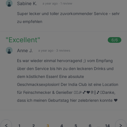
Sabine K.
a year ago
·
1 review
Super lecker und toller zuvorkommender Service - sehr
zu empfehlen
"
Excellent
"
6
/6
Anne J.
a year ago
·
3 reviews
Es war wieder einmal hervorragend ;) vom Empfang
über den Service bis hin zu den leckeren Drinks und
dem köstlichen Essen! Eine absolute
Geschmacksexplosion! Der India Club ist eine Location
für Feinschmecker & Genießer 🙋‍♀️🎉💕❤️🥂🍾🎵⏰Danke,
dass ich meinen Geburtstag hier zelebrieren konnte ❤️
1
2
3
4
5
6
...
14