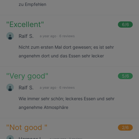
zu Empfehlen
"
Excellent
"
6
/6
Ralf S.
a year ago
·
6 reviews
Nicht zum ersten Mal dort gewesen; es ist sehr
angenehm dort und das Essen sehr lecker
"
Very good
"
5
/6
Ralf S.
a year ago
·
6 reviews
Wie immer sehr schön; leckeres Essen und sehr
angenehme Atmosphäre
"
Not good
"
2
/6
Harnoor L.
a year ago
·
1 review