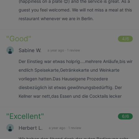
(happiness on a plate 😊) and the service is great. As a
guest you feel welcomed. We will not miss a meal at this
restaurant whenever we are in Berlin.
"
Good
"
4
/6
Sabine W.
a year ago
·
1 review
Der Einstieg war etwas holprig....mehrere Anläufe,bis wir
endlich Speisekarte,Getränkekarte und Weinkarte
vorliegen hatten.Das Hauseigene Prozedere
diesbezüglich ist etwas gewöhnungsbedürftig. Der
Kellner war nett,das Essen und die Cocktails lecker
"
Excellent
"
6
/6
Herbert L.
a year ago
·
1 review
Wir haben den Abend dank der guten Bedienung sehr