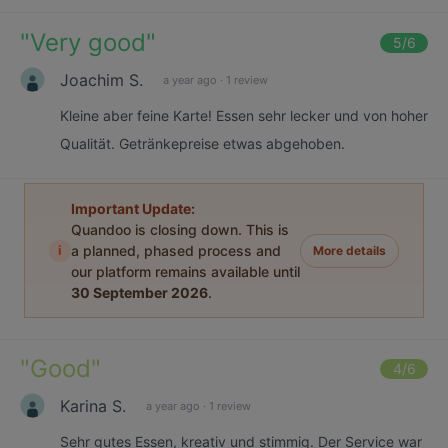
"
Very good
"
5
/6
Joachim S.
a year ago
·
1 review
Kleine aber feine Karte! Essen sehr lecker und von hoher
Qualität. Getränkepreise etwas abgehoben.
Important Update:
Quandoo is closing down. This is
i
a planned, phased process and
More details
our platform remains available until
30 September 2026
.
"
Good
"
4
/6
Karina S.
a year ago
·
1 review
Sehr gutes Essen, kreativ und stimmig. Der Service war