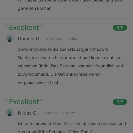
genießen können
"
Excellent
"
6
/6
Daniela D.
a year ago
·
1 review
Sowohl Vorspeise als auch Hauptgericht sowie
Nachspeise waren hervorragend und ließen nichts zu
wünschen übrig. Das Personal war sehr freundlich und
zuvorkommend. Die Getränkepreise waren
vergleichsweise hoch.
"
Excellent
"
6
/6
Niklas G.
a year ago
·
1 review
Einfach nur wunderbar. Vor allem das leckere Essen und
das freundliche Personal. Vielen Dank!