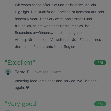
Wir waren schon öfter hier und es ist jedes Mal ein
Highlight. Die Qualität der Speisen ist konstant auf sehr
hohem Niveau. Der Service ist professionell und
freundlich, selbst wenn das Restaurant voll ist.
Besonders erwähnenswert ist die angenehme
Atmosphäre, die zum Verweilen einlädt. Für uns eines
der besten Restaurants in der Region
"
Excellent
"
6
/6
Tomo F.
a year ago
·
1 review
Amazing food, ambience and service. We’ll be back
again. ❤️
"
Very good
"
5
/6