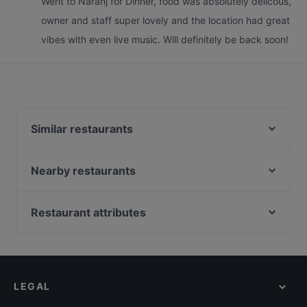
Went to Naranj for Dinner, food was absolutely delicous,
owner and staff super lovely and the location had great
vibes with even live music. Will definitely be back soon!
Similar restaurants
Aleppo Supper Club Restaurant
Stock und Stein
Nearby restaurants
Batho Restaurant
Kane Mam
Ryu
Bami 789 Thai food and drinks
Restaurant attributes
Trattoria Cinque
Meyman Pizzeria
Family-friendly Restaurants in Berlin
Restaurant Sigiriya
Papa Nô Friedrichshain
Casual Restaurants in Berlin
Trattoria LaFamiglia
Vegan Garden Friedrichshain
Cosy Restaurants in Berlin
Moim Pocha
MIO-1989
LEGAL
Restaurants For Groups in Berlin
Bariton
Bajra - Nepalesisches Restaurant
Restaurants For Business Lunch in Berlin