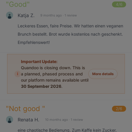
"
Good
"
4
/6
Katja Z.
9 months ago
·
1 review
Leckeres Essen, faire Preise. Wir hatten einen veganen
Brunch bestellt. Brot wurde kostenlos nach geschenkt.
Empfehlenswert!
Important Update:
Quandoo is closing down. This is
i
a planned, phased process and
More details
our platform remains available until
30 September 2026
.
"
Not good
"
2
/6
Renata H.
10 months ago
·
1 review
eine chaotische Bedienung. Zum Kaffe kein Zucker,