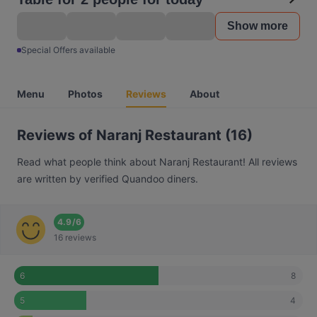
Show more
Special Offers available
Menu
Photos
Reviews
About
Reviews of Naranj Restaurant (16)
Read what people think about Naranj Restaurant! All reviews
are written by verified Quandoo diners.
4.9
/
6
16 reviews
8
6
4
5