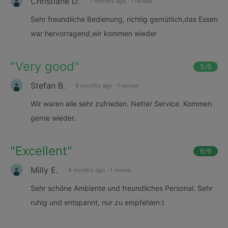
Christiane D.
7 months ago
·
1 review
Sehr freundliche Bedienung, richtig gemütlich,das Essen
war hervorragend,wir kommen wieder
"
Very good
"
5
/6
Stefan B.
8 months ago
·
1 review
Wir waren alle sehr zufrieden. Netter Service. Kommen
gerne wieder.
"
Excellent
"
6
/6
Milly E.
8 months ago
·
1 review
Sehr schöne Ambiente und freundliches Personal. Sehr
ruhig und entspannt, nur zu empfehlen:)