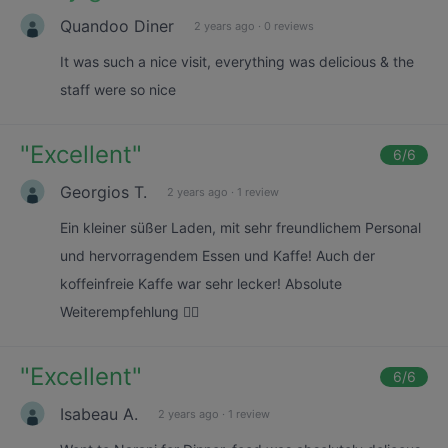
Quandoo Diner
2 years ago
·
0 reviews
It was such a nice visit, everything was delicious & the
staff were so nice
"
Excellent
"
6
/6
Georgios T.
2 years ago
·
1 review
Ein kleiner süßer Laden, mit sehr freundlichem Personal
und hervorragendem Essen und Kaffe! Auch der
koffeinfreie Kaffe war sehr lecker! Absolute
Weiterempfehlung 👌🏼
"
Excellent
"
6
/6
Isabeau A.
2 years ago
·
1 review