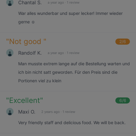
Chantal S.
a year ago
·
1 review
War alles wunderbar und super lecker! Immer wieder
gerne ☺️
"
Not good
"
2
/6
Randolf K.
a year ago
·
1 review
Man musste extrem lange auf die Bestellung warten und
ich bin nicht satt geworden. Für den Preis sind die
Portionen viel zu klein
"
Excellent
"
6
/6
Maxi O.
2 years ago
·
1 review
Very friendly staff and delicious food. We will be back.