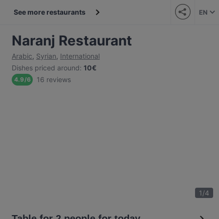
See more restaurants
EN
Naranj Restaurant
Arabic
,
Syrian
,
International
Dishes priced around
:
10€
16 reviews
4.9
/
6
1
/
4
Table for 2 people for today