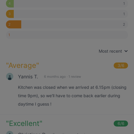
1
4
1
3
2
2
1
Most recent
"
Average
"
3
/6
Yannis T.
6 months ago
·
1 review
Kitchen was closed when we arrived at 6.15pm (closing
time 9pm), so we'll have to come back earlier during
daytime I guess !
"
Excellent
"
6
/6