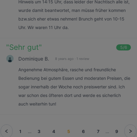
Hinweis um 14:15 Uhr, dass leider der Nachtisch alle ist,
wurde damit beantwortet, man müsse früher kommen
bzw.sich eher etwas nehmen! Brunch geht von 10-15
Uhr. Wir waren 11 Uhr da.
"
Sehr gut
"
5
/6
Dominique B.
8 years ago
·
1 review
Angenehme Atmosphäre, rasche und freundliche
Bedienung bei gutem Essen und moderaten Preisen, die
sogar innerhalb der Woche noch preiswerter sind. Ich
war schon des öfteren dort und werde es sicherlich
auch weiterhin tun!
1
...
3
4
5
6
7
...
9