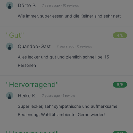
Dörte P.
7 years ago
·
10 reviews
Wie immer, super essen und die Kellner sind sehr nett
"
Gut
"
4
/6
Quandoo-Gast
7 years ago
·
0 reviews
Alles lecker und gut und ziemlich schnell bei 15
Personen
"
Hervorragend
"
6
/6
Heike K.
7 years ago
·
1 review
Super lecker, sehr sympathische und aufmerksame
Bedienung, Wohlfühlambiente. Gerne wieder!