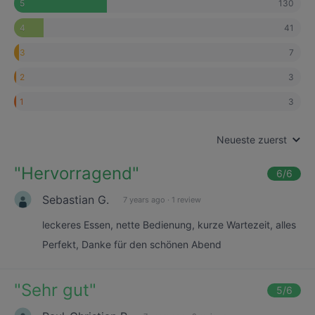
130
5
41
4
7
3
3
2
3
1
Neueste zuerst
"
Hervorragend
"
6
/6
Sebastian G.
7 years ago
·
1 review
leckeres Essen, nette Bedienung, kurze Wartezeit, alles
Perfekt, Danke für den schönen Abend
"
Sehr gut
"
5
/6