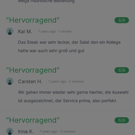
Mega freundliche Bedienung
"
Hervorragend
"
6
/6
Kai M.
7 years ago
·
1 review
Das Steak war sehr lecker, der Salat den ein Kollege
hatte war auch sehr groß und gut
"
Hervorragend
"
6
/6
Carsten H.
7 years ago
·
2 reviews
Wir gehen immer wieder sehr gerne hierher, die Auswahl
ist ausgezeichnet, der Service prima, also perfekt.
"
Hervorragend
"
6
/6
Irina K.
7 years ago
·
3 reviews