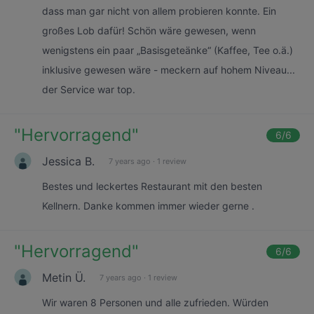
dass man gar nicht von allem probieren konnte. Ein
großes Lob dafür! Schön wäre gewesen, wenn
wenigstens ein paar „Basisgeteänke“ (Kaffee, Tee o.ä.)
inklusive gewesen wäre - meckern auf hohem Niveau...
der Service war top.
"
Hervorragend
"
6
/6
Jessica B.
7 years ago
·
1 review
Bestes und leckertes Restaurant mit den besten
Kellnern. Danke kommen immer wieder gerne .
"
Hervorragend
"
6
/6
Metin Ü.
7 years ago
·
1 review
Wir waren 8 Personen und alle zufrieden. Würden