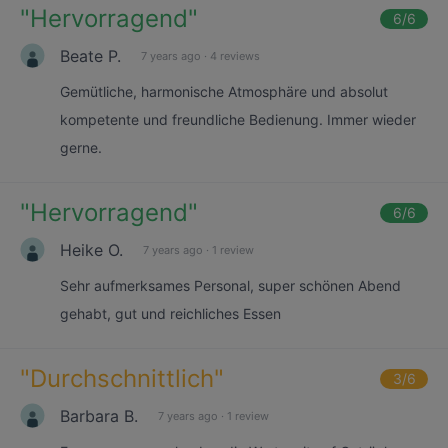
"
Hervorragend
"
6
/6
Beate P.
7 years ago
·
4 reviews
Gemütliche, harmonische Atmosphäre und absolut
kompetente und freundliche Bedienung. Immer wieder
gerne.
"
Hervorragend
"
6
/6
Heike O.
7 years ago
·
1 review
Sehr aufmerksames Personal, super schönen Abend
gehabt, gut und reichliches Essen
"
Durchschnittlich
"
3
/6
Barbara B.
7 years ago
·
1 review