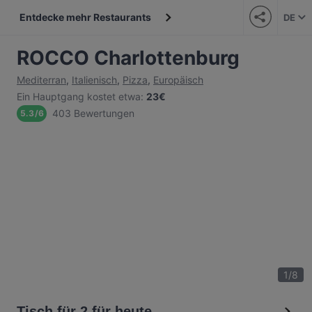
Entdecke mehr Restaurants
DE
ROCCO Charlottenburg
Mediterran
,
Italienisch
,
Pizza
,
Europäisch
Ein Hauptgang kostet etwa
:
23€
403 Bewertungen
5.3
/
6
1
/
8
Tisch für 2 für heute