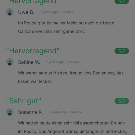
"
Hervorragend
"
6
/6
Uwe B.
7 years ago
·
1 review
Im Rocco gibt es meiner Meinung nach die beste
Calzone ever. Bin sehr gerne dort.
"
Hervorragend
"
6
/6
Sabine W.
7 years ago
·
1 review
Wir waren sehr zufrieden, freundliche Bedienung, das
Essen war lecker.
"
Sehr gut
"
5
/6
Susanne R.
7 years ago
·
1 review
Wir hatten heute einen sehr toll ausgerichteten Brunch
im Rocco. Das Angebot war so umfangreich und lecker,