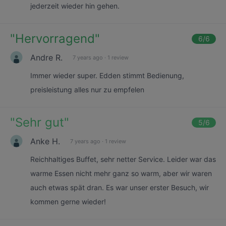
jederzeit wieder hin gehen.
"
Hervorragend
"
6
/6
Andre R.
7 years ago
·
1 review
Immer wieder super. Edden stimmt Bedienung,
preisleistung alles nur zu empfelen
"
Sehr gut
"
5
/6
Anke H.
7 years ago
·
1 review
Reichhaltiges Buffet, sehr netter Service. Leider war das
warme Essen nicht mehr ganz so warm, aber wir waren
auch etwas spät dran. Es war unser erster Besuch, wir
kommen gerne wieder!