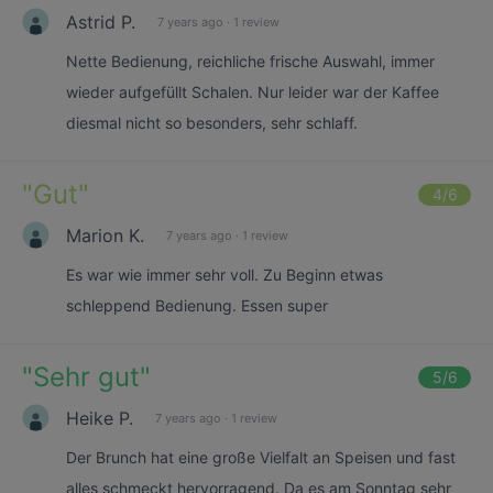
Astrid P.
7 years ago
·
1 review
Nette Bedienung, reichliche frische Auswahl, immer
wieder aufgefüllt Schalen. Nur leider war der Kaffee
diesmal nicht so besonders, sehr schlaff.
"
Gut
"
4
/6
Marion K.
7 years ago
·
1 review
Es war wie immer sehr voll. Zu Beginn etwas
schleppend Bedienung. Essen super
"
Sehr gut
"
5
/6
Heike P.
7 years ago
·
1 review
Der Brunch hat eine große Vielfalt an Speisen und fast
alles schmeckt hervorragend. Da es am Sonntag sehr