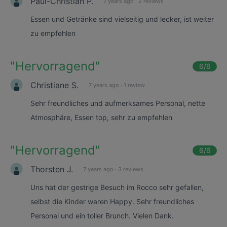
Paul-Christian P.
7 years ago
·
2 reviews
Essen und Getränke sind vielseitig und lecker, ist weiter
zu empfehlen
"
Hervorragend
"
6
/6
Christiane S.
7 years ago
·
1 review
Sehr freundliches und aufmerksames Personal, nette
Atmosphäre, Essen top, sehr zu empfehlen
"
Hervorragend
"
6
/6
Thorsten J.
7 years ago
·
3 reviews
Uns hat der gestrige Besuch im Rocco sehr gefallen,
selbst die Kinder waren Happy. Sehr freundliches
Personal und ein toller Brunch. Vielen Dank.