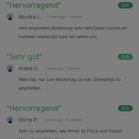
"
Hervorragend
"
6
/6
Monika L.
7 years ago
·
1 review
sehr angenehm,Bedienung sehr nett,Essen Lecker,wir
kommen wieder,bis bald wir sehen uns
"
Sehr gut
"
5
/6
Andre C.
7 years ago
·
1 review
Alles top, nur zum Muttertag zu voll. Unbedingt zu
empfehlen.
"
Hervorragend
"
6
/6
Dörte P.
7 years ago
·
10 reviews
Sehr zu empfehlen, wie immer ist Pizza und Pasta!!