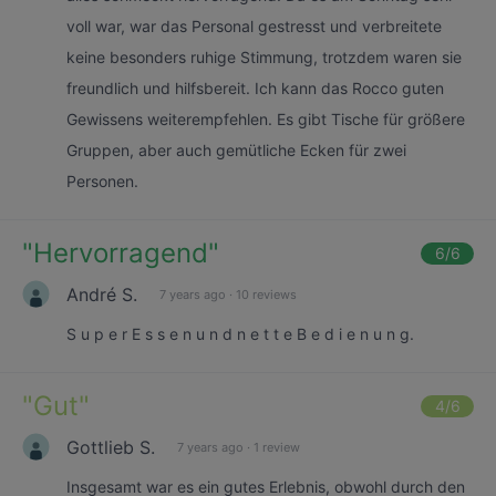
voll war, war das Personal gestresst und verbreitete
keine besonders ruhige Stimmung, trotzdem waren sie
freundlich und hilfsbereit. Ich kann das Rocco guten
Gewissens weiterempfehlen. Es gibt Tische für größere
Gruppen, aber auch gemütliche Ecken für zwei
Personen.
"
Hervorragend
"
6
/6
André S.
7 years ago
·
10 reviews
S u p e r E s s e n u n d n e t t e B e d i e n u n g.
"
Gut
"
4
/6
Gottlieb S.
7 years ago
·
1 review
Insgesamt war es ein gutes Erlebnis, obwohl durch den