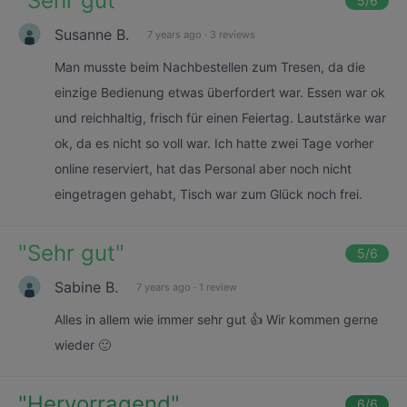
"
Sehr gut
"
5
/6
Susanne B.
7 years ago
·
3 reviews
Man musste beim Nachbestellen zum Tresen, da die
einzige Bedienung etwas überfordert war. Essen war ok
und reichhaltig, frisch für einen Feiertag. Lautstärke war
ok, da es nicht so voll war. Ich hatte zwei Tage vorher
online reserviert, hat das Personal aber noch nicht
eingetragen gehabt, Tisch war zum Glück noch frei.
"
Sehr gut
"
5
/6
Sabine B.
7 years ago
·
1 review
Alles in allem wie immer sehr gut 👍 Wir kommen gerne
wieder 🙂
"
Hervorragend
"
6
/6