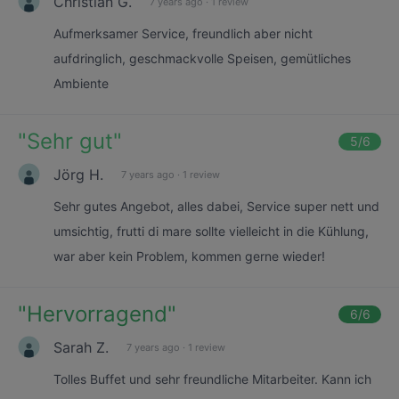
Christian G.
7 years ago
·
1 review
Aufmerksamer Service, freundlich aber nicht
aufdringlich, geschmackvolle Speisen, gemütliches
Ambiente
"
Sehr gut
"
5
/6
Jörg H.
7 years ago
·
1 review
Sehr gutes Angebot, alles dabei, Service super nett und
umsichtig, frutti di mare sollte vielleicht in die Kühlung,
war aber kein Problem, kommen gerne wieder!
"
Hervorragend
"
6
/6
Sarah Z.
7 years ago
·
1 review
Tolles Buffet und sehr freundliche Mitarbeiter. Kann ich