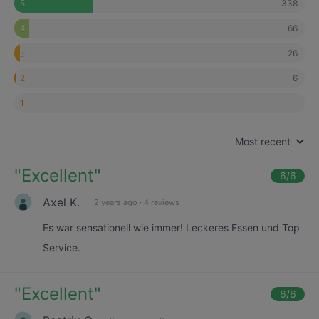
338
5
66
4
26
3
6
2
1
Most recent
"
Excellent
"
6
/6
Axel K.
2 years ago
·
4 reviews
Es war sensationell wie immer! Leckeres Essen und Top
Service.
"
Excellent
"
6
/6