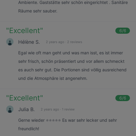
Ambiente. Gaststätte sehr schön eingerichtet . Sanitäre
Räume sehr sauber.
"
Excellent
"
6
/6
Hélène S.
2 years ago
·
2 reviews
Egal wie oft man geht und was man isst, es ist immer
sehr frisch, schön präsentiert und vor allem schmeckt
es auch sehr gut. Die Portionen sind völlig ausreichend
und die Atmosphäre ist angenehm.
"
Excellent
"
6
/6
Julia B.
2 years ago
·
1 review
Gerne wieder ⭐️⭐️⭐️⭐️⭐️ Es war sehr lecker und sehr
freundlich!