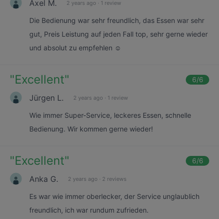
Axel M.
2 years ago
·
1 review
Die Bedienung war sehr freundlich, das Essen war sehr
gut, Preis Leistung auf jeden Fall top, sehr gerne wieder
und absolut zu empfehlen ☺️
"
Excellent
"
6
/6
Jürgen L.
2 years ago
·
1 review
Wie immer Super-Service, leckeres Essen, schnelle
Bedienung. Wir kommen gerne wieder!
"
Excellent
"
6
/6
Anka G.
2 years ago
·
2 reviews
Es war wie immer oberlecker, der Service unglaublich
freundlich, ich war rundum zufrieden.