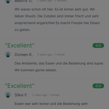
Beatrix G.
2 years ago
·
2 reviews
Wir waren schon oft hier. Es ist immer sehr gut. Wir
lieben Shushi. Die Zutaten sind immer frisch und sehr
ansprechend angerichtet Es macht Freude hier Eesen
zu gehen.
"
Excellent
"
6
/6
Doreen K.
2 years ago
·
1 review
Das Ambiente, das Essen und die Bedienung sind super.
Wir kommen gerne wieder.
"
Excellent
"
6
/6
Silke F.
2 years ago
·
1 review
Essen war sehr lecker und die Bedienung sehr