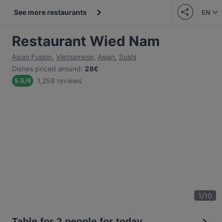
See more restaurants
EN
Restaurant Wied Nam
Asian Fusion
,
Vietnamese
,
Asian
,
Sushi
Dishes priced around
:
28€
1,258 reviews
5.5
/
6
1
/
10
Table for 2 people for today