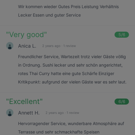
Wir kommen wieder Gutes Preis Leistung Verhältnis
Lecker Essen und guter Service
"
Very good
"
5
/6
Anica L.
2 years ago
·
1 review
Freundlicher Service, Wartezeit trotz vieler Gäste völlig
in Ordnung. Sushi lecker und sehr schön angerichtet,
rotes Thai Curry hatte eine gute Schärfe Einziger
Kritikpunkt: aufgrund der vielen Gäste war es sehr laut.
"
Excellent
"
6
/6
Annett H.
2 years ago
·
1 review
Hervorragender Service, wunderbare Atmosphäre auf
Terrasse und sehr schmackhafte Speisen