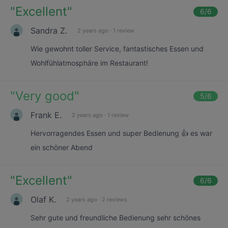
"
Excellent
"
6
/6
Sandra Z.
2 years ago
·
1 review
Wie gewohnt toller Service, fantastisches Essen und
Wohlfühlatmosphäre im Restaurant!
"
Very good
"
5
/6
Frank E.
2 years ago
·
1 review
Hervorragendes Essen und super Bedienung 👍 es war
ein schöner Abend
"
Excellent
"
6
/6
Olaf K.
2 years ago
·
2 reviews
Sehr gute und freundliche Bedienung sehr schönes