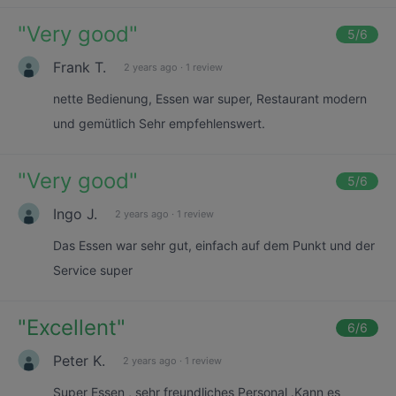
"
Very good
"
5
/6
Frank T.
2 years ago
·
1 review
nette Bedienung, Essen war super, Restaurant modern
und gemütlich Sehr empfehlenswert.
"
Very good
"
5
/6
Ingo J.
2 years ago
·
1 review
Das Essen war sehr gut, einfach auf dem Punkt und der
Service super
"
Excellent
"
6
/6
Peter K.
2 years ago
·
1 review
Super Essen , sehr freundliches Personal .Kann es