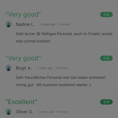
"
Very good
"
5
/6
Nadine L.
2 years ago
·
1 review
Sehr lecker 😋 fleißiges Personal, auch im Freisitz wurde
man schnell bedient
"
Very good
"
5
/6
Birgit A.
2 years ago
·
2 reviews
Sehr freundliches Personal und das essen schmeckt
richtig gut . Wir kommen bestimmt wieder :)
"
Excellent
"
6
/6
Oliver O.
2 years ago
·
1 review