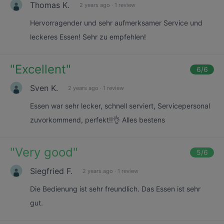
Thomas K.
2 years ago
·
1 review
Hervorragender und sehr aufmerksamer Service und
leckeres Essen! Sehr zu empfehlen!
"
Excellent
"
6
/6
Sven K.
2 years ago
·
1 review
Essen war sehr lecker, schnell serviert, Servicepersonal
zuvorkommend, perfekt!!👌 Alles bestens
"
Very good
"
5
/6
Siegfried F.
2 years ago
·
1 review
Die Bedienung ist sehr freundlich. Das Essen ist sehr
gut.