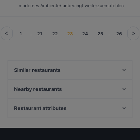
modernes Ambiente/ unbedingt weiterzuempfehlen
1
...
21
22
23
24
25
...
26
Similar restaurants
Hue Xua Vietnamesisches und Sushi-Restaurant
Café Ruji
Nearby restaurants
Bella Casa – Ristorante & Pizzeria
Auszeit Cafe - Frühstück & Brunch
Griechisches Restaurant Poseidon
Trăng Restaurant
Restaurant attributes
Tokoro
Tapasbar Meerjungfrau
Casual Restaurants in Leipzig
Danny`s American Diner und Sports Bar
Café H.b.b. Funk West
Family-friendly Restaurants in Leipzig
NORI Restaurant
Via Bar
Cosy Restaurants in Leipzig
Prime Burger
Funk Royal