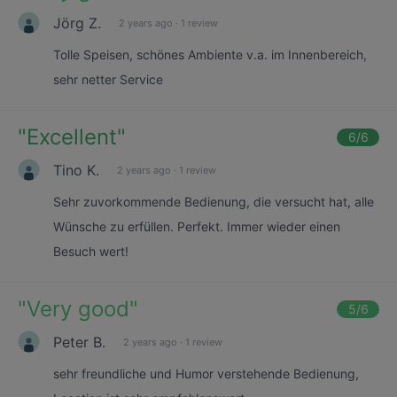
Jörg Z.
2 years ago
·
1 review
Tolle Speisen, schönes Ambiente v.a. im Innenbereich,
sehr netter Service
"
Excellent
"
6
/6
Tino K.
2 years ago
·
1 review
Sehr zuvorkommende Bedienung, die versucht hat, alle
Wünsche zu erfüllen. Perfekt. Immer wieder einen
Besuch wert!
"
Very good
"
5
/6
Peter B.
2 years ago
·
1 review
sehr freundliche und Humor verstehende Bedienung,