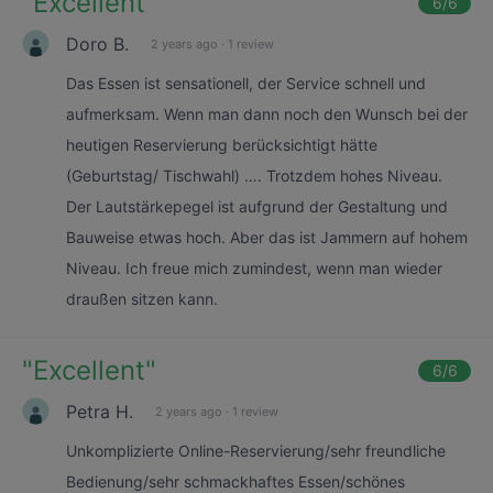
"
Excellent
"
6
/6
Doro B.
2 years ago
·
1 review
Das Essen ist sensationell, der Service schnell und
aufmerksam. Wenn man dann noch den Wunsch bei der
heutigen Reservierung berücksichtigt hätte
(Geburtstag/ Tischwahl) …. Trotzdem hohes Niveau.
Der Lautstärkepegel ist aufgrund der Gestaltung und
Bauweise etwas hoch. Aber das ist Jammern auf hohem
Niveau. Ich freue mich zumindest, wenn man wieder
draußen sitzen kann.
"
Excellent
"
6
/6
Petra H.
2 years ago
·
1 review
Unkomplizierte Online-Reservierung/sehr freundliche
Bedienung/sehr schmackhaftes Essen/schönes