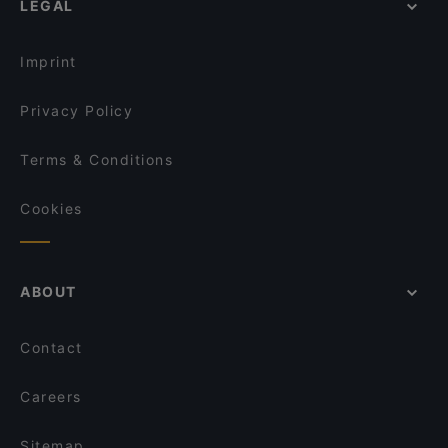
LEGAL
Restaurants For Groups in Leipzig
Endless
Kilimanjaro
Restaurants For Business Lunch in Leipzig
Black Pearls
Bi Ba Bo
Imprint
Goldene Krone
Reishaus
Privacy Policy
Terms & Conditions
Cookies
ABOUT
Contact
Careers
Sitemap