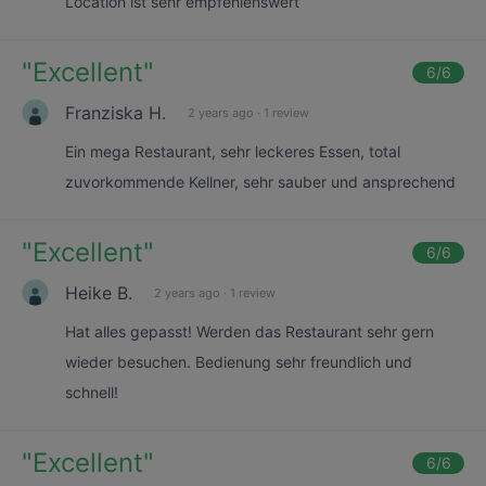
Location ist sehr empfehlenswert
"
Excellent
"
6
/6
Franziska H.
2 years ago
·
1 review
Ein mega Restaurant, sehr leckeres Essen, total
zuvorkommende Kellner, sehr sauber und ansprechend
"
Excellent
"
6
/6
Heike B.
2 years ago
·
1 review
Hat alles gepasst! Werden das Restaurant sehr gern
wieder besuchen. Bedienung sehr freundlich und
schnell!
"
Excellent
"
6
/6