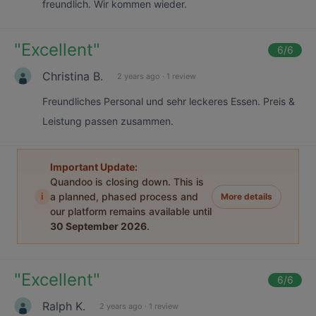
freundlich. Wir kommen wieder.
"
Excellent
"
6
/6
Christina B.
2 years ago
·
1 review
Freundliches Personal und sehr leckeres Essen. Preis &
Leistung passen zusammen.
Important Update:
Quandoo is closing down. This is
i
a planned, phased process and
More details
our platform remains available until
30 September 2026
.
"
Excellent
"
6
/6
Ralph K.
2 years ago
·
1 review