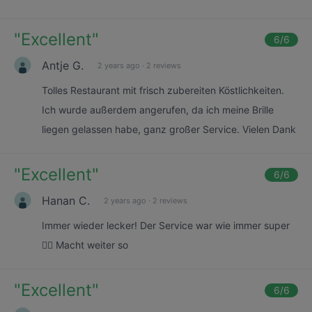
"
Excellent
"
6
/6
Antje G.
2 years ago
·
2 reviews
Tolles Restaurant mit frisch zubereiten Köstlichkeiten.
Ich wurde außerdem angerufen, da ich meine Brille
liegen gelassen habe, ganz großer Service. Vielen Dank
"
Excellent
"
6
/6
Hanan C.
2 years ago
·
2 reviews
Immer wieder lecker! Der Service war wie immer super
👍🏼 Macht weiter so
"
Excellent
"
6
/6