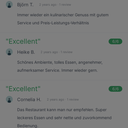
Björn T.
2 years ago
·
1 review
Immer wieder ein kulinarischer Genuss mit gutem
Service und Preis-Leistungs-Verhältnis
"
Excellent
"
6
/6
Heike B.
2 years ago
·
1 review
Schönes Ambiente, tolles Essen, angenehmer,
aufmerksamer Service. Immer wieder gern.
"
Excellent
"
6
/6
Cornelia H.
2 years ago
·
1 review
Das Restaurant kann man nur empfehlen. Super
leckeres Essen und sehr nette und zuvorkommend
Bedienung.