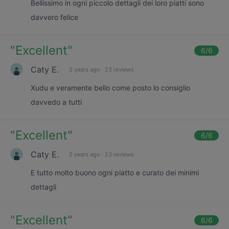
Bellissimo in ogni piccolo dettagli dei loro piatti sono
davvero felice
"
Excellent
"
6
/6
Caty E.
2 years ago
·
23 reviews
Xudu e veramente bello come posto lo consiglio
davvedo a tutti
"
Excellent
"
6
/6
Caty E.
2 years ago
·
23 reviews
E tutto molto buono ogni piatto e curato dei minimi
dettagli
"
Excellent
"
6
/6