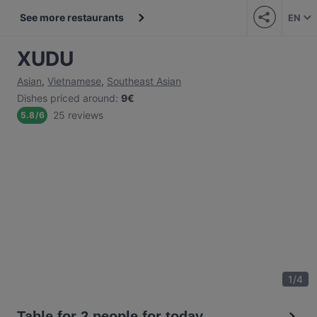
See more restaurants
EN
XUDU
Asian
,
Vietnamese
,
Southeast Asian
Dishes priced around
:
9€
25 reviews
5.8
/
6
1
/
4
Table for 2 people for today