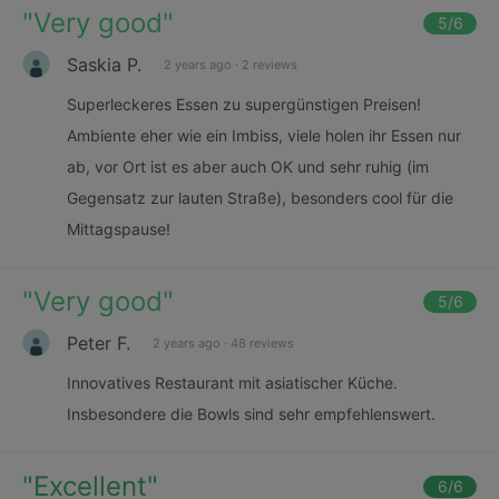
"
Very good
"
5
/6
Saskia P.
2 years ago
·
2 reviews
Superleckeres Essen zu supergünstigen Preisen!
Ambiente eher wie ein Imbiss, viele holen ihr Essen nur
ab, vor Ort ist es aber auch OK und sehr ruhig (im
Gegensatz zur lauten Straße), besonders cool für die
Mittagspause!
"
Very good
"
5
/6
Peter F.
2 years ago
·
48 reviews
Innovatives Restaurant mit asiatischer Küche.
Insbesondere die Bowls sind sehr empfehlenswert.
"
Excellent
"
6
/6