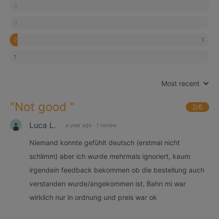
4
3
1
2
1
Most recent
"
Not good
"
2
/6
Luca L.
a year ago
·
1 review
Niemand konnte gefühlt deutsch (erstmal nicht
schlimm) aber ich wurde mehrmals ignoriert, kaum
irgendein feedback bekommen ob die bestellung auch
verstanden wurde/angekommen ist. Bahn mi war
wirklich nur in ordnung und preis war ok