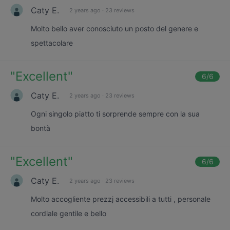
Caty E.
2 years ago
·
23 reviews
Molto bello aver conosciuto un posto del genere e
spettacolare
"
Excellent
"
6
/6
Caty E.
2 years ago
·
23 reviews
Ogni singolo piatto ti sorprende sempre con la sua
bontà
"
Excellent
"
6
/6
Caty E.
2 years ago
·
23 reviews
Molto accogliente prezzj accessibili a tutti , personale
cordiale gentile e bello