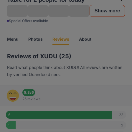
Show more
Special Offers available
Menu
Photos
Reviews
About
Reviews of XUDU (25)
Read what people think about XUDU! All reviews are written
by verified Quandoo diners.
5.8
/
6
25 reviews
22
6
2
5