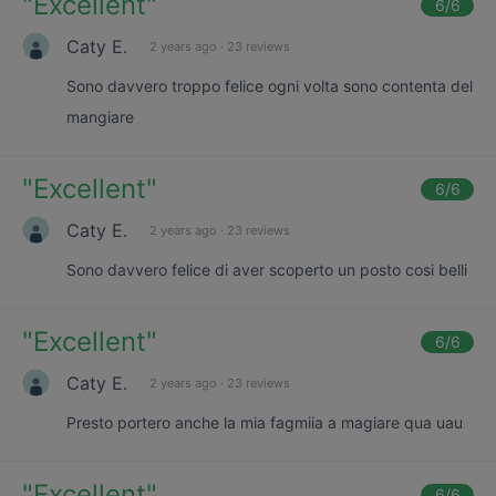
"
Excellent
"
6
/6
Caty E.
2 years ago
·
23 reviews
Sono davvero troppo felice ogni volta sono contenta del
mangiare
"
Excellent
"
6
/6
Caty E.
2 years ago
·
23 reviews
Sono davvero felice di aver scoperto un posto cosi belli
"
Excellent
"
6
/6
Caty E.
2 years ago
·
23 reviews
Presto portero anche la mia fagmiia a magiare qua uau
"
Excellent
"
6
/6