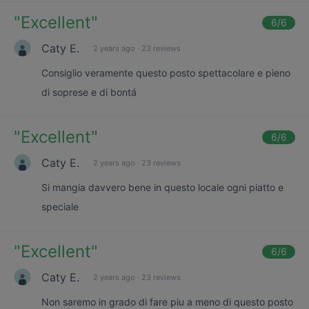
"
Excellent
"
6
/6
Caty E.
2 years ago
·
23 reviews
Consiglio veramente questo posto spettacolare e pieno
di soprese e di bontá
"
Excellent
"
6
/6
Caty E.
2 years ago
·
23 reviews
Si mangia davvero bene in questo locale ogni piatto e
speciale
"
Excellent
"
6
/6
Caty E.
2 years ago
·
23 reviews
Non saremo in grado di fare piu a meno di questo posto