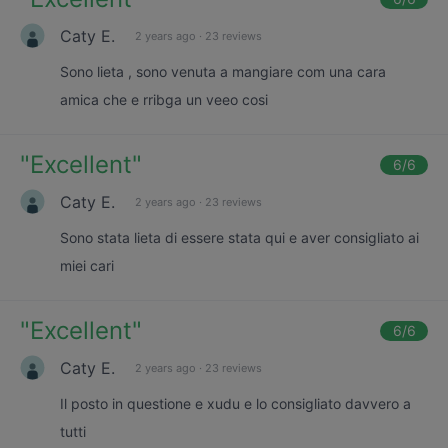
Caty E.
2 years ago
·
23 reviews
Sono lieta , sono venuta a mangiare com una cara
amica che e rribga un veeo cosi
"
Excellent
"
6
/6
Caty E.
2 years ago
·
23 reviews
Sono stata lieta di essere stata qui e aver consigliato ai
miei cari
"
Excellent
"
6
/6
Caty E.
2 years ago
·
23 reviews
Il posto in questione e xudu e lo consigliato davvero a
tutti