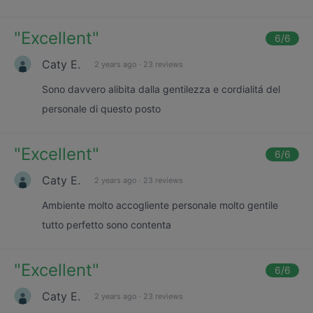
"
Excellent
"
6
/6
Caty E.
2 years ago
·
23 reviews
Sono davvero alibita dalla gentilezza e cordialitá del
personale di questo posto
"
Excellent
"
6
/6
Caty E.
2 years ago
·
23 reviews
Ambiente molto accogliente personale molto gentile
tutto perfetto sono contenta
"
Excellent
"
6
/6
Caty E.
2 years ago
·
23 reviews