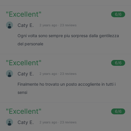
"
Excellent
"
6
/6
Caty E.
2 years ago
·
23 reviews
Ogni volta sono sempre piu sorpresa dalla gentilezza
del personale
"
Excellent
"
6
/6
Caty E.
2 years ago
·
23 reviews
Finalmente ho trovato un posto accogliente in tutti i
sensi
"
Excellent
"
6
/6
Caty E.
2 years ago
·
23 reviews