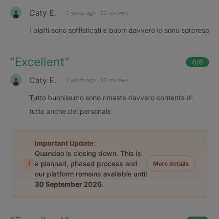
Caty E.
2 years ago
·
23 reviews
I piatti sono soffisticati e buoni davvero io sono sorpresa
"
Excellent
"
6
/6
Caty E.
2 years ago
·
23 reviews
Tutto buonissimo sono rimasta davvero contenta di
tutto anche del personale
Important Update:
Quandoo is closing down. This is
i
a planned, phased process and
More details
our platform remains available until
30 September 2026
.