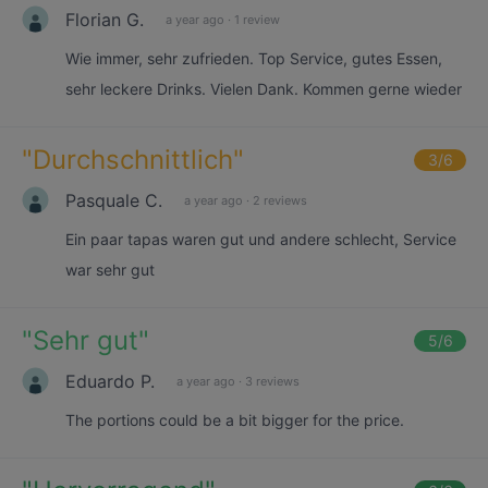
Florian G.
a year ago
·
1 review
Wie immer, sehr zufrieden. Top Service, gutes Essen,
sehr leckere Drinks. Vielen Dank. Kommen gerne wieder
"
Durchschnittlich
"
3
/6
Pasquale C.
a year ago
·
2 reviews
Ein paar tapas waren gut und andere schlecht, Service
war sehr gut
"
Sehr gut
"
5
/6
Eduardo P.
a year ago
·
3 reviews
The portions could be a bit bigger for the price.