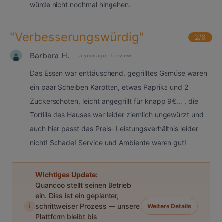
würde nicht nochmal hingehen.
"
Verbesserungswürdig
"
2
/6
Barbara H.
a year ago
·
1 review
Das Essen war enttäuschend, gegrilltes Gemüse waren
ein paar Scheiben Karotten, etwas Paprika und 2
Zuckerschoten, leicht angegrillt für knapp 9€… , die
Tortilla des Hauses war leider ziemlich ungewürzt und
auch hier passt das Preis- Leistungsverhältnis leider
nicht! Schade! Service und Ambiente waren gut!
Wichtiges Update:
Quandoo stellt seinen Betrieb
ein. Dies ist ein geplanter,
i
schrittweiser Prozess — unsere
Weitere Details
Plattform bleibt bis