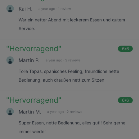
Kai H.
a year ago
·
1 review
War ein netter Abend mit leckerem Essen und gutem
Service.
"
Hervorragend
"
6
/6
Martin P.
a year ago
·
3 reviews
Tolle Tapas, spanisches Feeling, freundliche nette
Bedienung, auch draußen nett zum Sitzen
"
Hervorragend
"
6
/6
Martin M.
a year ago
·
2 reviews
Super Essen, nette Bedienung, alles gut!! Sehr gerne
immer wieder