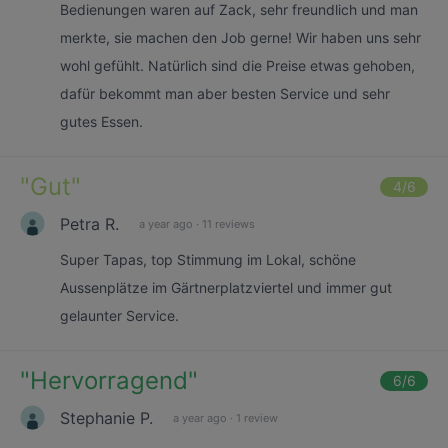
Bedienungen waren auf Zack, sehr freundlich und man
merkte, sie machen den Job gerne! Wir haben uns sehr
wohl gefühlt. Natürlich sind die Preise etwas gehoben,
dafür bekommt man aber besten Service und sehr
gutes Essen.
"
Gut
"
4
/6
Petra R.
a year ago
·
11 reviews
Super Tapas, top Stimmung im Lokal, schöne
Aussenplätze im Gärtnerplatzviertel und immer gut
gelaunter Service.
"
Hervorragend
"
6
/6
Stephanie P.
a year ago
·
1 review