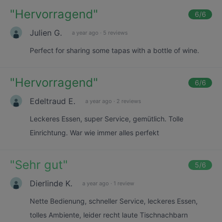
"
Hervorragend
"
6
/6
Julien G.
a year ago
·
5 reviews
Perfect for sharing some tapas with a bottle of wine.
"
Hervorragend
"
6
/6
Edeltraud E.
a year ago
·
2 reviews
Leckeres Essen, super Service, gemütlich. Tolle
Einrichtung. War wie immer alles perfekt
"
Sehr gut
"
5
/6
Dierlinde K.
a year ago
·
1 review
Nette Bedienung, schneller Service, leckeres Essen,
tolles Ambiente, leider recht laute Tischnachbarn