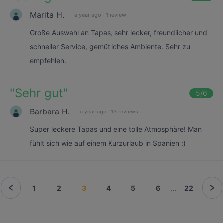
Marita H.
a year ago
·
1 review
Große Auswahl an Tapas, sehr lecker, freundlicher und
schneller Service, gemütliches Ambiente. Sehr zu
empfehlen.
"
Sehr gut
"
5
/6
Barbara H.
a year ago
·
13 reviews
Super leckere Tapas und eine tolle Atmosphäre! Man
fühlt sich wie auf einem Kurzurlaub in Spanien :)
1
2
3
4
5
6
...
22