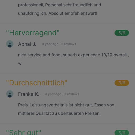
professionell, Personal sehr freundlich und
unaufdringlich. Absolut empfehlenswert!
"
Hervorragend
"
6
/6
Abhai J.
a year ago
·
2 reviews
nice service and food, superb experience 10/10 overall ,
w
"
Durchschnittlich
"
3
/6
Franka K.
a year ago
·
2 reviews
Preis-Leistungsverhältnis ist nicht gut. Essen von
mittlerer Qualität zu überteuerten Preisen.
"
Sehr gut
"
5
/6