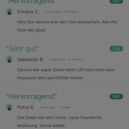
"
Hervorragend
"
6
/6
Enrique E.
a year ago
·
2 reviews
Very nice service and very nice atmosphere. Also the
food was good
"
Sehr gut
"
5
/6
Sebastian B.
a year ago
·
4 reviews
Service war super. Essen hatte Luft nach oben aber
insgesamt sehr gemütlicher Abend
"
Hervorragend
"
6
/6
Petra R.
a year ago
·
1 review
Das Essen war sehr lecker, super freundliche
Bedienung. Gerne wieder.