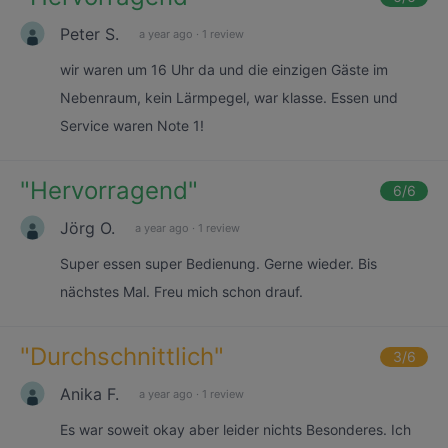
Peter S.
a year ago
·
1 review
wir waren um 16 Uhr da und die einzigen Gäste im
Nebenraum, kein Lärmpegel, war klasse. Essen und
Service waren Note 1!
"
Hervorragend
"
6
/6
Jörg O.
a year ago
·
1 review
Super essen super Bedienung. Gerne wieder. Bis
nächstes Mal. Freu mich schon drauf.
"
Durchschnittlich
"
3
/6
Anika F.
a year ago
·
1 review
Es war soweit okay aber leider nichts Besonderes. Ich