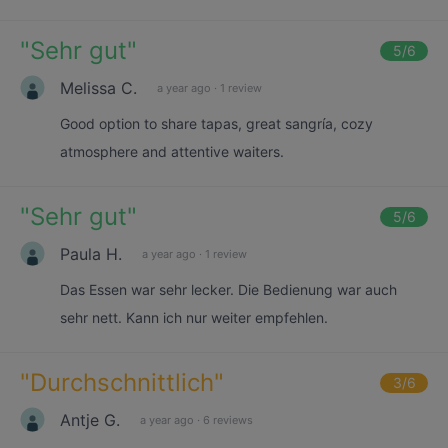
"
Sehr gut
"
5
/6
Melissa C.
a year ago
·
1 review
Good option to share tapas, great sangría, cozy
atmosphere and attentive waiters.
"
Sehr gut
"
5
/6
Paula H.
a year ago
·
1 review
Das Essen war sehr lecker. Die Bedienung war auch
sehr nett. Kann ich nur weiter empfehlen.
"
Durchschnittlich
"
3
/6
Antje G.
a year ago
·
6 reviews