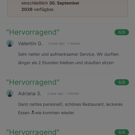
einschließlich
30. September
2026
verfügbar.
"
Hervorragend
"
6
/6
Valentin G.
a year ago
·
1 review
Sehr netter und aufmerksamer Service. Wir durften
länger als 2 Stunden bleiben und draußen sitzen
"
Hervorragend
"
6
/6
Adriana S.
a year ago
·
1 review
Ganz nettes personal!!, schönes Restaurant, leckeres
Essen 🔝wie kommen wieder
"
Hervorragend
"
6
/6