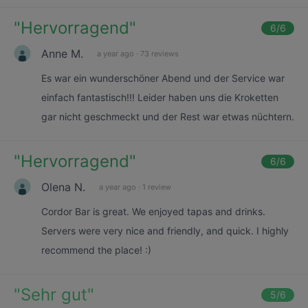
"
Hervorragend
"
6
/6
Anne M.
a year ago
·
73 reviews
Es war ein wunderschöner Abend und der Service war
einfach fantastisch!!! Leider haben uns die Kroketten
gar nicht geschmeckt und der Rest war etwas nüchtern.
"
Hervorragend
"
6
/6
Olena N.
a year ago
·
1 review
Cordor Bar is great. We enjoyed tapas and drinks.
Servers were very nice and friendly, and quick. I highly
recommend the place! :)
"
Sehr gut
"
5
/6