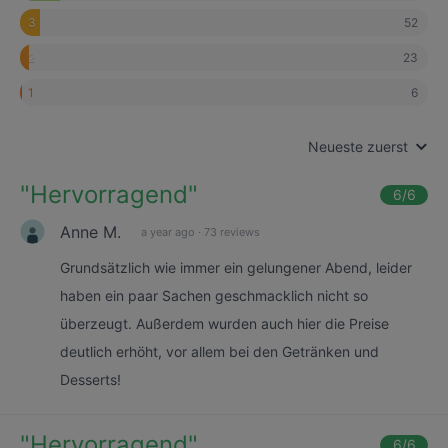
52
3
23
2
6
1
Neueste zuerst
"
Hervorragend
"
6
/6
Anne M.
a year ago
·
73 reviews
Grundsätzlich wie immer ein gelungener Abend, leider
haben ein paar Sachen geschmacklich nicht so
überzeugt. Außerdem wurden auch hier die Preise
deutlich erhöht, vor allem bei den Getränken und
Desserts!
"
Hervorragend
"
6
/6