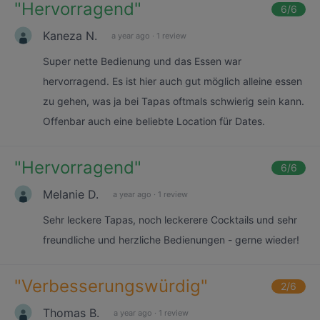
"
Hervorragend
"
6
/6
Kaneza N.
a year ago
·
1 review
Super nette Bedienung und das Essen war
hervorragend. Es ist hier auch gut möglich alleine essen
zu gehen, was ja bei Tapas oftmals schwierig sein kann.
Offenbar auch eine beliebte Location für Dates.
"
Hervorragend
"
6
/6
Melanie D.
a year ago
·
1 review
Sehr leckere Tapas, noch leckerere Cocktails und sehr
freundliche und herzliche Bedienungen - gerne wieder!
"
Verbesserungswürdig
"
2
/6
Thomas B.
a year ago
·
1 review