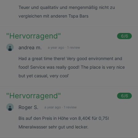
Teuer und qualitativ und mengenmäßig nicht zu
vergleichen mit anderen Tspa Bars
"
Hervorragend
"
6
/6
andrea m.
a year ago
·
1 review
Had a great time there! Very good environment and
food! Service was really good! The place is very nice
but yet casual, very cool’
"
Hervorragend
"
6
/6
Roger S.
a year ago
·
1 review
Bis auf den Preis in Höhe von 8,40€ für 0,75l
Mineralwasser sehr gut und lecker.