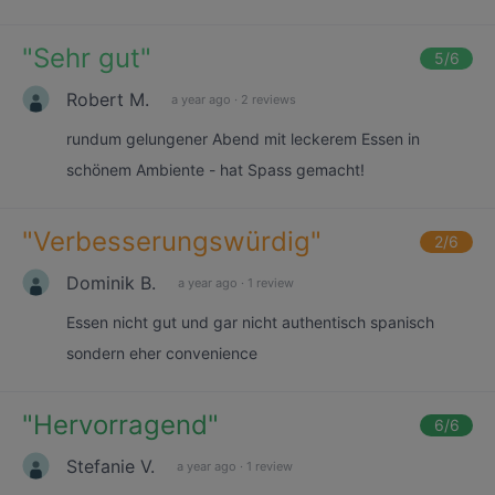
"
Sehr gut
"
5
/6
Robert M.
a year ago
·
2 reviews
rundum gelungener Abend mit leckerem Essen in
schönem Ambiente - hat Spass gemacht!
"
Verbesserungswürdig
"
2
/6
Dominik B.
a year ago
·
1 review
Essen nicht gut und gar nicht authentisch spanisch
sondern eher convenience
"
Hervorragend
"
6
/6
Stefanie V.
a year ago
·
1 review