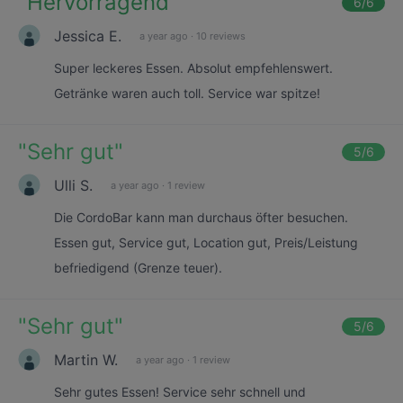
"
Hervorragend
"
6
/6
Jessica E.
a year ago
·
10 reviews
Super leckeres Essen. Absolut empfehlenswert.
Getränke waren auch toll. Service war spitze!
"
Sehr gut
"
5
/6
Ulli S.
a year ago
·
1 review
Die CordoBar kann man durchaus öfter besuchen.
Essen gut, Service gut, Location gut, Preis/Leistung
befriedigend (Grenze teuer).
"
Sehr gut
"
5
/6
Martin W.
a year ago
·
1 review
Sehr gutes Essen! Service sehr schnell und