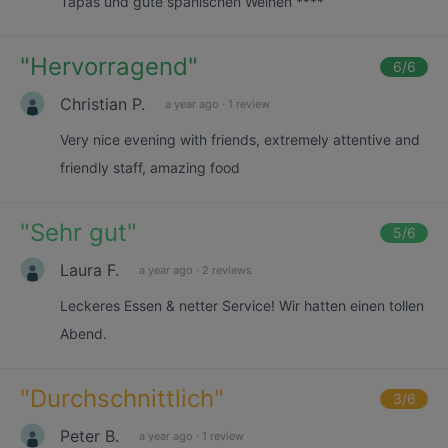
Tapas und gute spanischen Weinen ****
"
Hervorragend
"
6
/6
Christian P.
a year ago
·
1 review
Very nice evening with friends, extremely attentive and
friendly staff, amazing food
"
Sehr gut
"
5
/6
Laura F.
a year ago
·
2 reviews
Leckeres Essen & netter Service! Wir hatten einen tollen
Abend.
"
Durchschnittlich
"
3
/6
Peter B.
a year ago
·
1 review