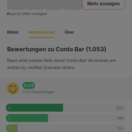
Mehr anzeigen
Special Offer verfügbar
Bilder
Rezensionen
Über
Bewertungen zu Cordo Bar (1.053)
Read what people think about Cordo Bar! All reviews are
written by verified Quandoo diners.
5.2
/
6
1.053 Bewertungen
500
6
368
5
104
4