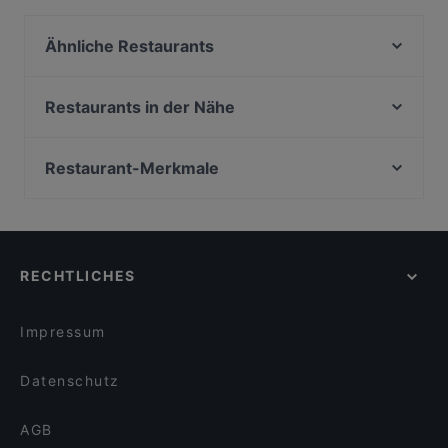
Ähnliche Restaurants
Palast der Winde
Sen Restaurant München
Restaurants in der Nähe
Kaiser Otto
Bar Milano Torino
Indisches Restaurant Samrat
Restaurant Nigin
Restaurant-Merkmale
Geisha - Pan Asia & Sushi Bar am Gärtnerplatz
Taklamakan
Casual Dining Restaurants in München
Usagi
Goa Restaurant
Romantische Restaurants in München
Emmi's Kitchen Yogakantine
ChiaChia's Cafe am Isartorplatz
Lebhaft in München
Patolli Kaffeebar
Winterfest Alm
RECHTLICHES
Für Gruppen geeignete Restaurants in München
Hoang Jaa - Vietnamese Kitchen & Sushi Bar
Derya Restaurant
Late-Night-Restaurants in München
Pancake am Tor
Hofbräu im Deutschen Theater
Impressum
MIA Trattoria e Bar
Chandani Chowk Indisches Restaurant
Datenschutz
AGB