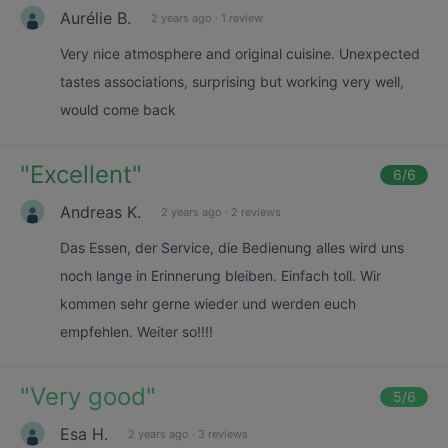
Aurélie B.
2 years ago
·
1 review
Very nice atmosphere and original cuisine. Unexpected
tastes associations, surprising but working very well,
would come back
"
Excellent
"
6
/6
Andreas K.
2 years ago
·
2 reviews
Das Essen, der Service, die Bedienung alles wird uns
noch lange in Erinnerung bleiben. Einfach toll. Wir
kommen sehr gerne wieder und werden euch
empfehlen. Weiter so!!!!
"
Very good
"
5
/6
Esa H.
2 years ago
·
3 reviews