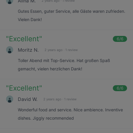
Alina M.
2 years ago
·
1 review
Gutes Essen, guter Service, alle Gäste waren zufrieden.
Vielen Dank!
"
Excellent
"
6
/6
Moritz N.
2 years ago
·
1 review
Toller Abend mit Top-Service. Hat großen Spaß
gemacht, vielen herzlichen Dank!
"
Excellent
"
6
/6
David W.
2 years ago
·
1 review
Wonderful food and service. Nice ambience. Inventive
dishes. Jiggly recommended