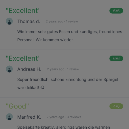
"
Excellent
"
6
/6
Thomas d.
2 years ago
·
1 review
Wie immer sehr gutes Essen und kundiges, freundliches
Personal. Wir kommen wieder.
"
Excellent
"
6
/6
Andreas H.
2 years ago
·
1 review
Super freundlich, schöne Einrichtung und der Spargel
war delikat! 😋
"
Good
"
4
/6
Manfred K.
2 years ago
·
3 reviews
Speisekarte kreativ, allerdings waren die warmen