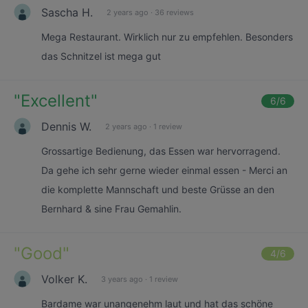
Sascha H.
2 years ago
·
36 reviews
Mega Restaurant. Wirklich nur zu empfehlen. Besonders
das Schnitzel ist mega gut
"
Excellent
"
6
/6
Dennis W.
2 years ago
·
1 review
Grossartige Bedienung, das Essen war hervorragend.
Da gehe ich sehr gerne wieder einmal essen - Merci an
die komplette Mannschaft und beste Grüsse an den
Bernhard & sine Frau Gemahlin.
"
Good
"
4
/6
Volker K.
3 years ago
·
1 review
Bardame war unangenehm laut und hat das schöne