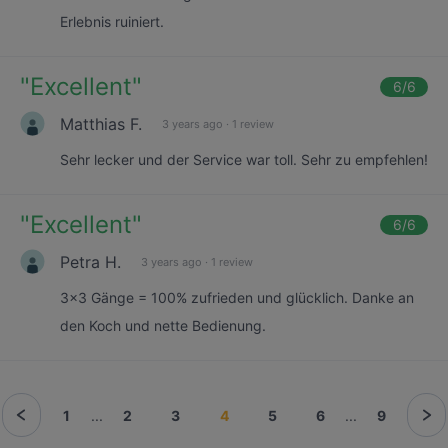
Erlebnis ruiniert.
"
Excellent
"
6
/6
Matthias F.
3 years ago
·
1 review
Sehr lecker und der Service war toll. Sehr zu empfehlen!
"
Excellent
"
6
/6
Petra H.
3 years ago
·
1 review
3x3 Gänge = 100% zufrieden und glücklich. Danke an
den Koch und nette Bedienung.
1
...
2
3
4
5
6
...
9