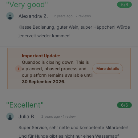
"
Very good
"
5
/6
Alexandra Z.
2 years ago
·
2 reviews
Klasse Bedienung, guter Wein, super Häppchen! Würde
jederzeit wieder kommen!
Important Update:
Quandoo is closing down. This is
i
a planned, phased process and
More details
our platform remains available until
30 September 2026
.
"
Excellent
"
6
/6
Julia B.
2 years ago
·
1 review
Super Service, sehr nette und kompetente Mitarbeiter!
Und für Hunde gibt es nicht nur einen Wassernapf