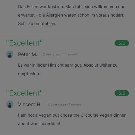
Das Essen war köstlich. Man fühlt sich willkommen und
erwartet - die Allergien waren schon im voraus notiert.
Sehr zu empfehlen.
"
Excellent
"
6
/6
Peter M.
2 years ago
·
1 review
Es war in jeder Hinsicht sehr gut. Absolut weiter zu
empfehlen.
"
Excellent
"
6
/6
Vincent H.
2 years ago
·
1 review
I am not a vegan but chose the 3-course vegan dinner
and it was incredible!