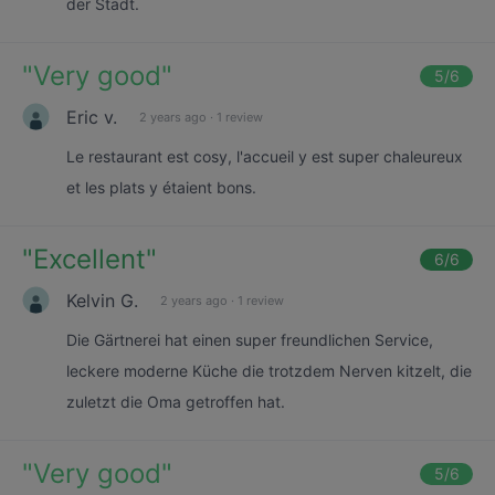
der Stadt.
"
Very good
"
5
/6
Eric v.
2 years ago
·
1 review
Le restaurant est cosy, l'accueil y est super chaleureux
et les plats y étaient bons.
"
Excellent
"
6
/6
Kelvin G.
2 years ago
·
1 review
Die Gärtnerei hat einen super freundlichen Service,
leckere moderne Küche die trotzdem Nerven kitzelt, die
zuletzt die Oma getroffen hat.
"
Very good
"
5
/6