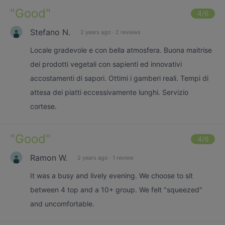
"
Good
"
4
/6
Stefano N.
2 years ago
·
2 reviews
Locale gradevole e con bella atmosfera. Buona maitrise
dei prodotti vegetali con sapienti ed innovativi
accostamenti di sapori. Ottimi i gamberi reali. Tempi di
attesa dei piatti eccessivamente lunghi. Servizio
cortese.
"
Good
"
4
/6
Ramon W.
2 years ago
·
1 review
It was a busy and lively evening. We choose to sit
between 4 top and a 10+ group. We felt "squeezed"
and uncomfortable.