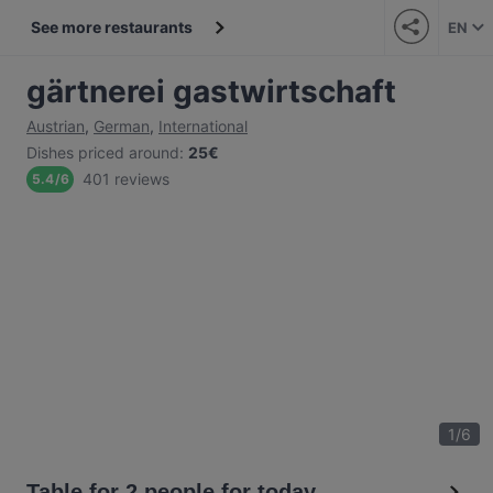
See more restaurants
EN
gärtnerei gastwirtschaft
Austrian
,
German
,
International
Dishes priced around
:
25€
401 reviews
5.4
/
6
1
/
6
Table for 2 people for today