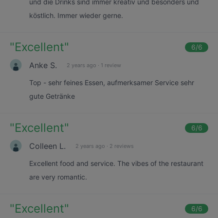
und die Drinks sind immer kreativ und besonders und
köstlich. Immer wieder gerne.
"
Excellent
"
6
/6
Anke S.
2 years ago
·
1 review
Top - sehr feines Essen, aufmerksamer Service sehr
gute Getränke
"
Excellent
"
6
/6
Colleen L.
2 years ago
·
2 reviews
Excellent food and service. The vibes of the restaurant
are very romantic.
"
Excellent
"
6
/6