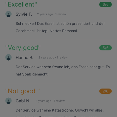
"
Excellent
"
6
/6
Sylvie F.
2 years ago
·
1 review
Sehr lecker! Das Essen ist schön präsentiert und der
Geschmack ist top! Nettes Personal.
"
Very good
"
5
/6
Hanne B.
2 years ago
·
1 review
Der Service war sehr freundlich, das Essen sehr gut. Es
hat Spaß gemacht!
"
Not good
"
2
/6
Gabi N.
2 years ago
·
1 review
Der Service war eine Katastrophe. Obwohl wir alles,