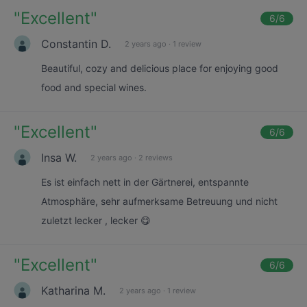
"
Excellent
"
6
/6
Constantin D.
2 years ago
·
1 review
Beautiful, cozy and delicious place for enjoying good
food and special wines.
"
Excellent
"
6
/6
Insa W.
2 years ago
·
2 reviews
Es ist einfach nett in der Gärtnerei, entspannte
Atmosphäre, sehr aufmerksame Betreuung und nicht
zuletzt lecker , lecker 😋
"
Excellent
"
6
/6
Katharina M.
2 years ago
·
1 review