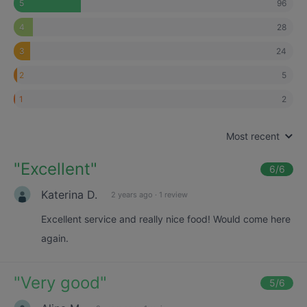
96
5
28
4
24
3
5
2
2
1
Most recent
"
Excellent
"
6
/6
Katerina D.
2 years ago
·
1 review
Excellent service and really nice food! Would come here
again.
"
Very good
"
5
/6