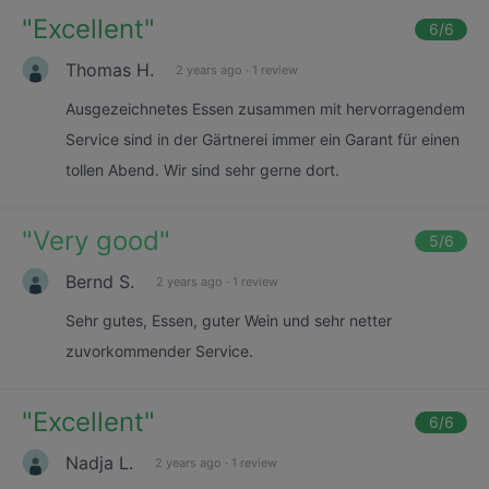
"
Excellent
"
6
/6
Thomas H.
2 years ago
·
1 review
Ausgezeichnetes Essen zusammen mit hervorragendem
Service sind in der Gärtnerei immer ein Garant für einen
tollen Abend. Wir sind sehr gerne dort.
"
Very good
"
5
/6
Bernd S.
2 years ago
·
1 review
Sehr gutes, Essen, guter Wein und sehr netter
zuvorkommender Service.
"
Excellent
"
6
/6
Nadja L.
2 years ago
·
1 review