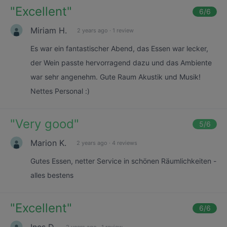
"
Excellent
"
6
/6
Miriam H.
2 years ago
·
1 review
Es war ein fantastischer Abend, das Essen war lecker,
der Wein passte hervorragend dazu und das Ambiente
war sehr angenehm. Gute Raum Akustik und Musik!
Nettes Personal :)
"
Very good
"
5
/6
Marion K.
2 years ago
·
4 reviews
Gutes Essen, netter Service in schönen Räumlichkeiten -
alles bestens
"
Excellent
"
6
/6
Ines D.
2 years ago
·
1 review